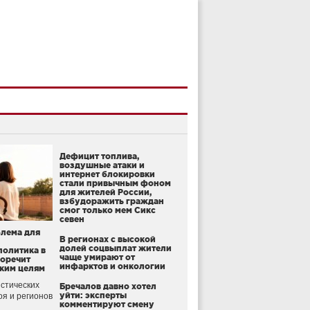
Дефицит топлива,
воздушные атаки и
интернет блокировки
стали привычным фоном
для жителей России,
взбудоражить граждан
смог только мем Сикс
севен
блема для
В регионах с высокой
долей соцвыплат жители
политика в
чаще умирают от
воречит
инфарктов и онкологии
ким целям
стических
Бречалов давно хотел
уйти: эксперты
оя и регионов
комментируют смену