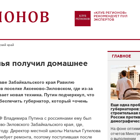
«КЛУБ РЕГИОНОВ»
РЕКОМЕНДУЕТ ПУЛ
ЭКСПЕРТОВ
ский край
ГЛАВНОЕ
лья получил домашнее
аве Забайкальского края Равилю
в поселке Аксеново-Зиловском, где из-за
ает новая техника. Путин подчеркнул, что
беспечить губернатор, который «очень
Еще одна про
губернаторов:
строительная 
России проти
Ф Владимира Путина с россиянами ему был
демографичес
во-Зиловского Забайкальского края, где,
На фоне оптими
году. Директор местной школы Наталья Гутилова
отчетов Минстр
ребует ремонта, поэтому поступившая после
о выполнении