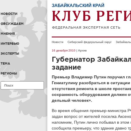
ЗАБАЙКАЛЬСКИЙ КРАЙ
НОВОСТИ
ОБСУЖДАЕМ
МНЕНИЯ
Новости
Сибирский федеральный округ
Забайкаль
ИНТЕРВЬЮ
16 декабря 2010
| Архив
ЭКСПЕРТЫ
Губернатор Забайка
ТЕМА
задание
РЕГИОНЫ
Премьер Владимир Путин поручил гл
Гениатулину разобраться в ситуации 
отсутствия ремонта в школе простаив
сохранность оборудования должен о
дельный человек».
Во время общения премьер-министра Р
задан вопрос от жителей поселка Аксено
напомним, Путин лично побывал в этом 
сообщила премьеру, что здание давно т