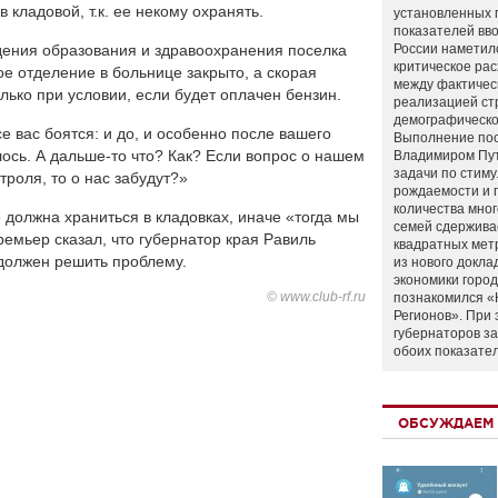
 кладовой, т.к. ее некому охранять.
установленных 
показателей вво
дения образования и здравоохранения поселка
России наметил
критическое ра
е отделение в больнице закрыто, а скорая
между фактичес
ько при условии, если будет оплачен бензин.
реализацией ст
демографическо
е вас боятся: и до, и особенно после вашего
Выполнение по
ось. А дальше-то что? Как? Если вопрос о нашем
Владимиром Пу
задачи по стим
троля, то о нас забудут?»
рождаемости и
количества мно
 должна храниться в кладовках, иначе «тогда мы
семей сдержива
ремьер сказал, что губернатор края Равиль
квадратных мет
должен решить проблему.
из нового докла
экономики город
© www.club-rf.ru
познакомился «
Регионов». При 
губернаторов з
обоих показате
ОБСУЖДАЕМ 