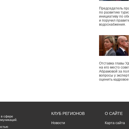
Председатель пр
по развитию тури
инициативу по о
и поручил правит
водоснабжения.
Отставка главы У
на его место сове
Абрамовой за пол
вопросы у экспер
оценить кадрово
КЛУБ РЕГИОНОВ
О САЙТЕ
 в сфере
ммуникаций.
Новости
Карта сайта
остью