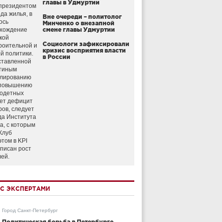
главы в Удмуртии
президентом
да жилья, в
Вне очереди – политолог
ось
Минченко о внезапной
схождение
смене главы Удмуртии
кой
Социологи зафиксировали
роительной и
кризис восприятия власти
й политики.
в России
ставленной
тиным
улированию
 повышению
годетных
ет дефицит
ров, следует
да Института
а, с которым
Клуб
этом в KPI
аписан рост
лей.
С ЭКСПЕРТАМИ
Город Санкт-Петербург
Политическая борьба в Петербурге