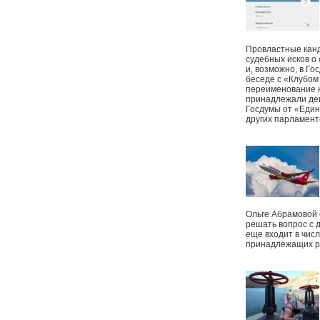
Провластные канд
судебных исков о
и, возможно, в Г
беседе с «Клубом
переименование к
принадлежали деп
Госдумы от «Един
других парламент
Ольге Абрамовой
решать вопрос с 
еще входит в чис
принадлежащих р