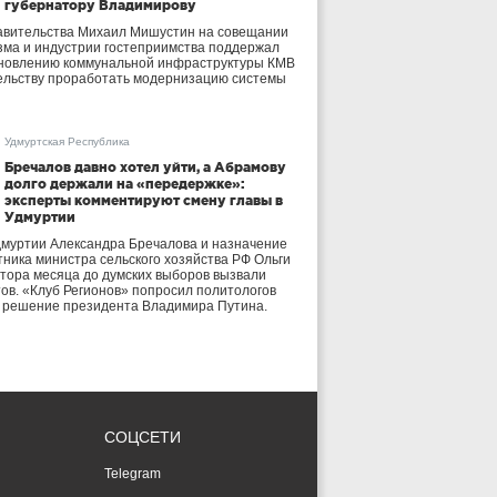
губернатору Владимирову
авительства Михаил Мишустин на совещании
зма и индустрии гостеприимства поддержал
бновлению коммунальной инфраструктуры КМВ
ельству проработать модернизацию системы
Удмуртская Республика
Бречалов давно хотел уйти, а Абрамову
долго держали на «передержке»:
эксперты комментируют смену главы в
Удмуртии
дмуртии Александра Бречалова и назначение
тника министра сельского хозяйства РФ Ольги
тора месяца до думских выборов вызвали
тов. «Клуб Регионов» попросил политологов
е решение президента Владимира Путина.
СОЦСЕТИ
Telegram