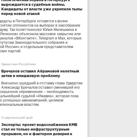
вырождается в судебные войны.
Кандидаты от власти уже укрепили тылы
перед новой атакой
идаты в Петербурге готовятся к волне
 снятии оппонентов на выборах в заксобрание
осдуму. Так политтехнолог Юлия Милешкина в
 Регионов» объяснила массовое закрытие или
аналов «ВКонтакте», Telegram и Max, которые
утатам Законодательного собрания и
ой России» и отдельным представителям
ских партий.
Удмуртская Республика
Бречалов оставил Абрамовой нелетный
актив и имиджевую проблему
Внезапно ушедший в отставку глава Удмуртии
Александр Бречалов оставил сменившей его
 серьезное обременение – необходимость
дальнейшей судьбой «Ижавиа», которая пока
ло успешных авиакомпаний, целиком
егиональным властям.
Ставропольский край
Эксперты: проект водоснабжения КМВ
стал не только инфраструктурным
прорывом, но и фактором доверия к