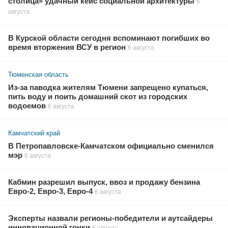
столица» удачный кейс социальной архитектуры
6
августа
В Курской области сегодня вспоминают погибших во
время вторжения ВСУ в регион
6 августа
Тюменская область
Из-за паводка жителям Тюмени запрещено купаться,
пить воду и поить домашний скот из городских
водоемов
6 августа
Камчатский край
В Петропавловске-Камчатском официально сменился
мэр
6 августа
Кабмин разрешил выпуск, ввоз и продажу бензина
Евро-2, Евро-3, Евро-4
6 августа
Эксперты назвали регионы-победители и аутсайдеры
инновационной гонки