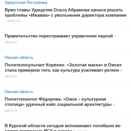
Удмуртская Республика
Врио главы Удмуртии Ольга Абрамова начала решать
проблемы «Ижавиа» с увольнения директора компании
7 августа
Правительство перестраивает управление наукой
7
августа
Омская область
Политконсультант Корякин: «Золотая маска» в Омске
стала примером того, как культура усиливает регион
6
августа
Омская область
Политтехнолог Фёдорова: «Омск – культурная
столица» удачный кейс социальной архитектуры
6
августа
В Курской области сегодня вспоминают погибших во
время вторжения ВСУ в регион