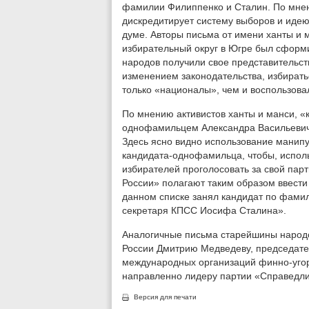
фамилии Филиппенко и Сталин. По мнен
дискредитирует систему выборов и идею
думе. Авторы письма от имени ханты и 
избирательный округ в Югре был сформи
народов получили свое представительст
изменением законодательства, избирать
только «националы», чем и воспользова
По мнению активистов ханты и манси, «
однофамильцем Александра Васильевич
Здесь ясно видно использование манипу
кандидата-однофамильца, чтобы, испол
избирателей проголосовать за свой пар
России» полагают таким образом ввести
данном списке занял кандидат по фами
секретаря КПСС Иосифа Сталина».
Аналогичные письма старейшины народо
России Дмитрию Медведеву, председате
международных организаций финно-угор
направленно лидеру партии «Справедли
Версия для печати