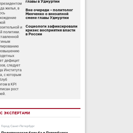
главы в Удмуртии
президентом
да жилья, в
Вне очереди – политолог
ось
Минченко о внезапной
схождение
смене главы Удмуртии
кой
Социологи зафиксировали
роительной и
кризис восприятия власти
й политики.
в России
ставленной
тиным
улированию
 повышению
годетных
ет дефицит
ров, следует
да Института
а, с которым
Клуб
этом в KPI
аписан рост
лей.
С ЭКСПЕРТАМИ
Город Санкт-Петербург
Политическая борьба в Петербурге