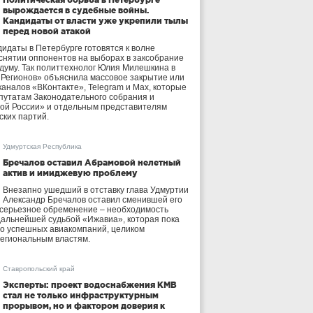
вырождается в судебные войны.
Кандидаты от власти уже укрепили тылы
перед новой атакой
идаты в Петербурге готовятся к волне
 снятии оппонентов на выборах в заксобрание
осдуму. Так политтехнолог Юлия Милешкина в
 Регионов» объяснила массовое закрытие или
аналов «ВКонтакте», Telegram и Max, которые
утатам Законодательного собрания и
ой России» и отдельным представителям
ских партий.
Удмуртская Республика
Бречалов оставил Абрамовой нелетный
актив и имиджевую проблему
Внезапно ушедший в отставку глава Удмуртии
Александр Бречалов оставил сменившей его
 серьезное обременение – необходимость
дальнейшей судьбой «Ижавиа», которая пока
ло успешных авиакомпаний, целиком
егиональным властям.
Ставропольский край
Эксперты: проект водоснабжения КМВ
стал не только инфраструктурным
прорывом, но и фактором доверия к