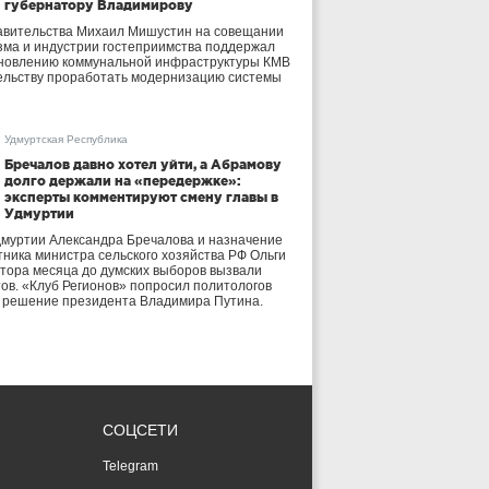
губернатору Владимирову
авительства Михаил Мишустин на совещании
зма и индустрии гостеприимства поддержал
бновлению коммунальной инфраструктуры КМВ
ельству проработать модернизацию системы
Удмуртская Республика
Бречалов давно хотел уйти, а Абрамову
долго держали на «передержке»:
эксперты комментируют смену главы в
Удмуртии
дмуртии Александра Бречалова и назначение
тника министра сельского хозяйства РФ Ольги
тора месяца до думских выборов вызвали
тов. «Клуб Регионов» попросил политологов
е решение президента Владимира Путина.
СОЦСЕТИ
Telegram