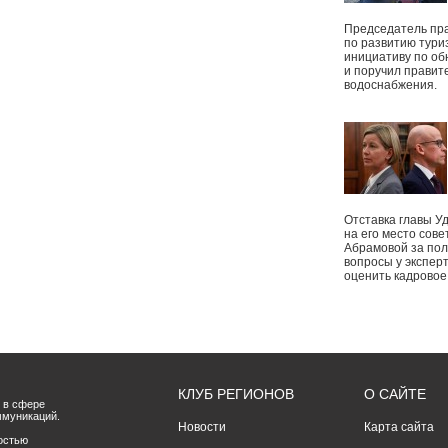
Председатель пр
по развитию тури
инициативу по о
и поручил правит
водоснабжения.
Отставка главы У
на его место сове
Абрамовой за пол
вопросы у экспер
оценить кадрово
КЛУБ РЕГИОНОВ
О САЙТЕ
 в сфере
ммуникаций.
Новости
Карта сайта
остью