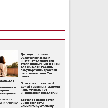
Дефицит топлива,
воздушные атаки и
интернет блокировки
стали привычным фоном
для жителей России,
взбудоражить граждан
смог только мем Сикс
севен
блема для
В регионах с высокой
долей соцвыплат жители
политика в
чаще умирают от
воречит
инфарктов и онкологии
ким целям
стических
Бречалов давно хотел
уйти: эксперты
оя и регионов
комментируют смену