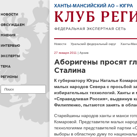
ХАНТЫ-МАНСИЙСКИЙ АО – ЮГРА
НОВОСТИ
ОБСУЖДАЕМ
МНЕНИЯ
Новости
Уральский федеральный округ
Ханты-Ман
ИНТЕРВЬЮ
27 января 2011
| Архив
ЭКСПЕРТЫ
Аборигены просят гл
ТЕМА
Сталина
РЕГИОНЫ
К губернатору Югры Наталье Комаро
малых народов Севера с просьбой з
избирательных технологий. Ханты и 
«Справедливая Россия», выдвинув к
Филиппенко, пытаются занять в обла
Старейшины народов ханты и манси гот
Комаровой. Представители малых народ
технологиями представителей партии «
выборы в областную думу по национальн