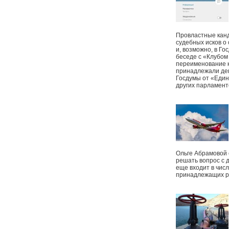
Провластные канд
судебных исков о
и, возможно, в Г
беседе с «Клубом
переименование к
принадлежали деп
Госдумы от «Един
других парламент
Ольге Абрамовой
решать вопрос с 
еще входит в чис
принадлежащих р