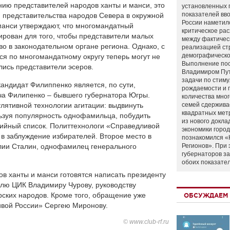
ию представителей народов ханты и манси, это
установленных 
показателей вво
 представительства народов Севера в окружной
России наметил
манси утверждают, что многомандатный
критическое ра
рован для того, чтобы представители малых
между фактичес
во в законодательном органе региона. Однако, с
реализацией ст
демографическо
ся по многомандатному округу теперь могут не
Выполнение по
лись представители эсеров.
Владимиром Пу
задачи по стим
кандидат Филиппенко является, по сути,
рождаемости и
а Филипенко – бывшего губернатора Югры.
количества мно
лятивной технологии агитации: выдвинуть
семей сдержива
квадратных мет
ьзуя популярность однофамильца, побудить
из нового докла
тийный список. Политтехнологи «Справедливой
экономики город
 в заблуждение избирателей. Второе место в
познакомился «
лии Сталин, однофамилец генерального
Регионов». При 
губернаторов з
обоих показате
в ханты и манси готовятся написать президенту
лю ЦИК Владимиру Чурову, руководству
ских народов. Кроме того, обращение уже
ОБСУЖДАЕМ 
вой России» Сергею Миронову.
© www.club-rf.ru