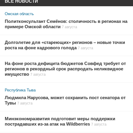
ВСЕ НОВОСТИ
Омская область
Политконсультант Семёнов: столичность в регионах на
примере Омской области
7 августа
Долголетие для «стареющих» регионов – новые точки
роста на фоне кадрового голода
7 августа
На фоне роста дефицита бюджетов Совфед требует от
регионов в рекордный срок распродать неликвидное
имущество
7 августа
Республика Тыва
Людмила Нарусова, может сохранить пост сенатора от
Тувы
7 августа
Минэкономразвития подготовит меры поддержки
пострадавших из-за атак на Wildberries
7 августа