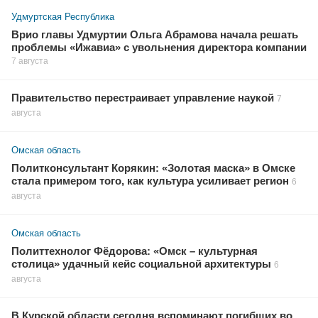
Удмуртская Республика
Врио главы Удмуртии Ольга Абрамова начала решать
проблемы «Ижавиа» с увольнения директора компании
7 августа
Правительство перестраивает управление наукой
7
августа
Омская область
Политконсультант Корякин: «Золотая маска» в Омске
стала примером того, как культура усиливает регион
6
августа
Омская область
Политтехнолог Фёдорова: «Омск – культурная
столица» удачный кейс социальной архитектуры
6
августа
В Курской области сегодня вспоминают погибших во