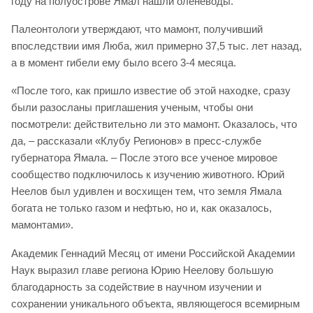
году на полуострове Ямал нашли оленеводы.
Палеонтологи утверждают, что мамонт, получивший
впоследствии имя Люба, жил примерно 37,5 тыс. лет назад,
а в момент гибели ему было всего 3-4 месяца.
«После того, как пришло известие об этой находке, сразу
были разосланы приглашения ученым, чтобы они
посмотрели: действительно ли это мамонт. Оказалось, что
да, – рассказали «Клубу Регионов» в пресс-службе
губернатора Ямала. – После этого все ученое мировое
сообщество подключилось к изучению животного. Юрий
Неелов был удивлен и восхищен тем, что земля Ямала
богата не только газом и нефтью, но и, как оказалось,
мамонтами».
Академик Геннадий Месяц от имени Российской Академии
Наук выразил главе региона Юрию Неелову большую
благодарность за содействие в научном изучении и
сохранении уникального объекта, являющегося всемирным