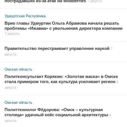
пострадавших из-за атак на Wildberries
7 августа
Удмуртская Республика
Врио главы Удмуртии Ольга Абрамова начала решать
проблемы «Ижавиа» с увольнения директора компании
7 августа
Правительство перестраивает управление наукой
7
августа
Омская область
Политконсультант Корякин: «Золотая маска» в Омске
стала примером того, как культура усиливает регион
6
августа
Омская область
Политтехнолог Фёдорова: «Омск – культурная
столица» удачный кейс социальной архитектуры
6
августа