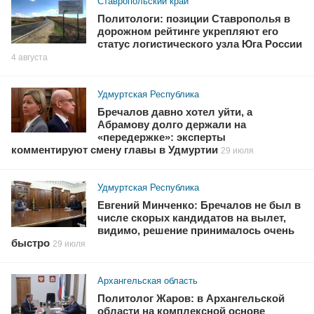
Ставропольский край
Политологи: позиции Ставрополья в
дорожном рейтинге укрепляют его
статус логистического узла Юга России
4 августа
Удмуртская Республика
Бречалов давно хотел уйти, а
Абрамову долго держали на
«передержке»: эксперты
комментируют смену главы в Удмуртии
29 июля
Удмуртская Республика
Евгений Минченко: Бречалов не был в
числе скорых кандидатов на вылет,
видимо, решение принималось очень
быстро
29 июля
Архангельская область
Политолог Жаров: в Архангельской
области на комплексной основе