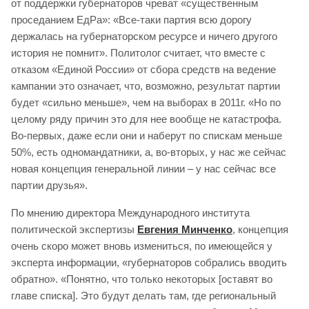
от поддержки губернаторов чреват «существенным
проседанием ЕдРа»: «Все-таки партия всю дорогу
держалась на губернаторском ресурсе и ничего другого
история не помнит». Политолог считает, что вместе с
отказом «Единой России» от сбора средств на ведение
кампании это означает, что, возможно, результат партии
будет «сильно меньше», чем на выборах в 2011г. «Но по
целому ряду причин это для нее вообще не катастрофа.
Во-первых, даже если они и наберут по спискам меньше
50%, есть одномандатники, а, во-вторых, у нас же сейчас
новая концепция генеральной линии – у нас сейчас все
партии друзья».
По мнению директора Международного института
политической экспертизы
Евгения Минченко
, концепция
очень скоро может вновь измениться, по имеющейся у
эксперта информации, «губернаторов собрались вводить
обратно». «Понятно, что только некоторых [оставят во
главе списка]. Это будут делать там, где региональный