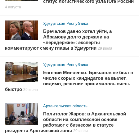
статус логистического узла Юга России
4 августа
Удмуртская Республика
Бречалов давно хотел уйти, а
Абрамову долго держали на
«передержке»: эксперты
комментируют смену главы в Удмуртии
29 июля
Удмуртская Республика
Евгений Минченко: Бречалов не был в
числе скорых кандидатов на вылет,
видимо, решение принималось очень
быстро
29 июля
Архангельская область
Политолог Жаров: в Архангельской
области на комплексной основе
работают с бизнесом в статусе
резидента Арктической зоны
29 июля