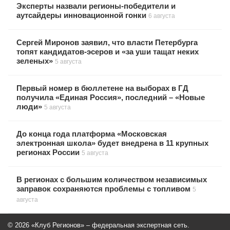
Эксперты назвали регионы-победители и
аутсайдеры инновационной гонки
6 августа
Сергей Миронов заявил, что власти Петербурга
топят кандидатов-эсеров и «за уши тащат неких
зеленых»
5 августа
Первый номер в бюллетене на выборах в ГД
получила «Единая Россия», последний – «Новые
люди»
5 августа
До конца года платформа «Московская
электронная школа» будет внедрена в 11 крупных
регионах России
5 августа
В регионах с большим количеством независимых
заправок сохраняются проблемы с топливом
5
августа
© 2026 «Клуб Регионов» – федеральная экспертная сеть.