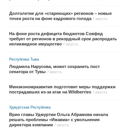
Долголетие для «стареющих» регионов – новые
точки роста на фоне кадрового голода
7 августа
На фоне роста дефицита бюджетов Совфед
требует от регионов в рекордный срок распродать
неликвидное имущество
7 августа
Республика Тыва
Людмила Нарусова, может сохранить пост
сенатора от Тувы
7 августа
Минэкономразвития подготовит меры поддержки
пострадавших из-за атак на Wildberries
7 августа
Удмуртская Республика
Врио главы Удмуртии Ольга Абрамова начала
решать проблемы «Ижавиа» с увольнения
директора компании
7 августа