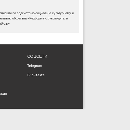
оциации по содействию социально-культурному и
азвитию общества «Ре:форма», руководитель
обиль»
СОЦСЕТИ
Telegram
ВКонтакте
рсия