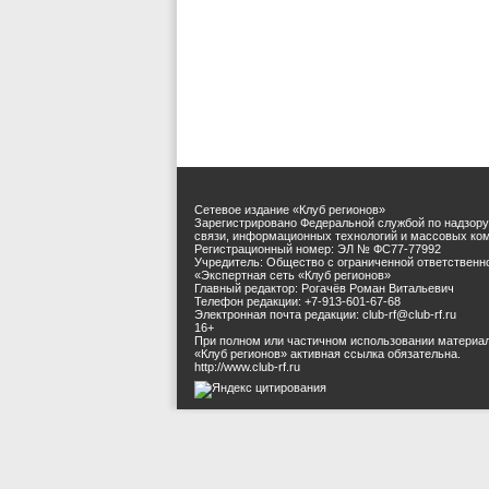
Сетевое издание «Клуб регионов»
Зарегистрировано Федеральной службой по надзору
связи, информационных технологий и массовых ко
Регистрационный номер: ЭЛ № ФС77-77992
Учредитель: Общество с ограниченной ответственн
«Экспертная сеть «Клуб регионов»
Главный редактор: Рогачёв Роман Витальевич
Телефон редакции: +7-913-601-67-68
Электронная почта редакции: club-rf@club-rf.ru
16+
При полном или частичном использовании материа
«Клуб регионов» активная ссылка обязательна.
http://www.club-rf.ru