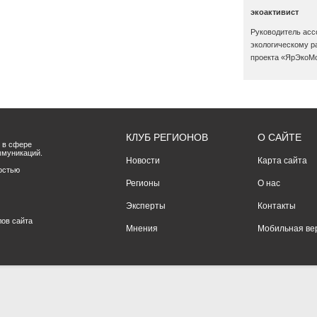
экоактивист
Руководитель асс
экологическому р
проекта «ЯрЭкоМ
КЛУБ РЕГИОНОВ
О САЙТЕ
 в сфере
ммуникаций.
Новости
Карта сайта
остью
Регионы
О нас
Эксперты
Контакты
лов сайта
Мнения
Мобильная ве