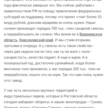
года фактически завершат его. Мы сейчас работаем с
правительством РФ по поводу привлечения федеральных
субсидий на поддержку, потому что проект стоит более 10
млрд рублей, донским аграриям он очень нужен. Наши
селяне производят порядка 700 тыс. тонн сахарной свеклы,
а перерабатывать ее сложно. Мы везем ее в
Воронежскую
область
,
Краснодарский край
. И мы стоим вторыми,
третьими в очереди. А у свеклы есть такое свойство -
через две недели после того, как ты ее взял с поля -
сахаристость, качество падает. А еще и ждем. А в
позапрошлый год, достаточно урожайный, когда более
миллиона тонн произвели, у нас порядка 200 тыс. тонн не
переработали, пошло это на корм. Так что нам очень нужен
этот завод.
У нас есть несколько крупных территорий и
индустриальных парков, которые в Ростовской области
сегодня набирают обороты: в наших моногородах – Гуково,
Донецке, вокруг «Гардиан Стекло», сегодня появилось