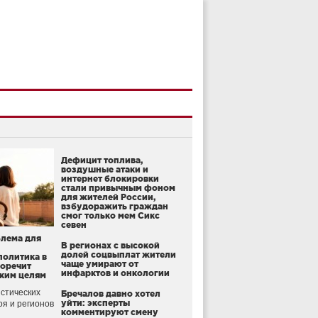
Дефицит топлива,
воздушные атаки и
интернет блокировки
стали привычным фоном
для жителей России,
взбудоражить граждан
смог только мем Сикс
севен
блема для
В регионах с высокой
долей соцвыплат жители
политика в
чаще умирают от
воречит
инфарктов и онкологии
ким целям
стических
Бречалов давно хотел
уйти: эксперты
оя и регионов
комментируют смену