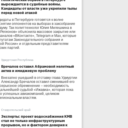
вырождается в судебные войны.
Кандидаты от власти уже укрепили тылы
перед новой атакой
идаты в Петербурге готовятся к волне
 снятии оппонентов на выборах в заксобрание
осдуму. Так политтехнолог Юлия Милешкина в
 Регионов» объяснила массовое закрытие или
аналов «ВКонтакте», Telegram и Max, которые
утатам Законодательного собрания и
ой России» и отдельным представителям
ских партий.
Удмуртская Республика
Бречалов оставил Абрамовой нелетный
актив и имиджевую проблему
Внезапно ушедший в отставку глава Удмуртии
Александр Бречалов оставил сменившей его
 серьезное обременение – необходимость
дальнейшей судьбой «Ижавиа», которая пока
ло успешных авиакомпаний, целиком
егиональным властям.
Ставропольский край
Эксперты: проект водоснабжения КМВ
стал не только инфраструктурным
прорывом, но и фактором доверия к