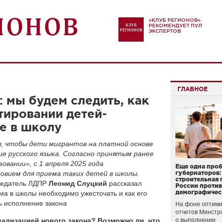
«КЛУБ РЕГИОНОВ»
РЕКОМЕНДУЕТ ПУЛ
ЭКСПЕРТОВ
ГЛАВНОЕ
 мы будем следить, как
тировании детей-
е в школу
я, чтобы дети мигрантов на платной основе
ие русского языка. Согласно принятым ранее
овании», с 1 апреля 2025 года
Еще одна про
овием для приема таких детей в школы.
губернаторов:
строительная 
дседатель ЛДПР
Леонид Слуцкий
рассказал
России проти
демографичес
ма в школы необходимо ужесточать и как его
ь исполнение закона
На фоне оптими
отчетов Минстр
еализацией нового закона? Возможно ли, что
о выполнении