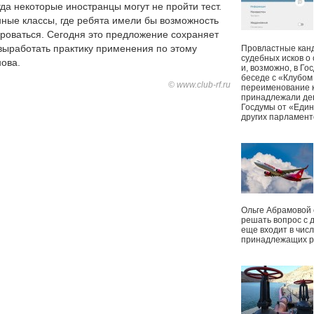
гда некоторые иностранцы могут не пройти тест.
ные классы, где ребята имели бы возможность
ироваться. Сегодня это предложение сохраняет
выработать практику применения по этому
Провластные канд
судебных исков о
нова.
и, возможно, в Г
беседе с «Клубом
© www.club-rf.ru
переименование к
принадлежали деп
Госдумы от «Един
других парламент
Ольге Абрамовой
решать вопрос с 
еще входит в чис
принадлежащих р