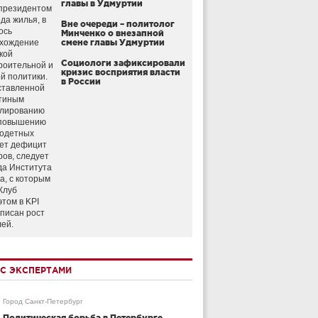
главы в Удмуртии
президентом
да жилья, в
Вне очереди – политолог
ось
Минченко о внезапной
схождение
смене главы Удмуртии
кой
Социологи зафиксировали
роительной и
кризис восприятия власти
й политики.
в России
ставленной
тиным
улированию
 повышению
годетных
ет дефицит
ров, следует
да Института
а, с которым
Клуб
этом в KPI
аписан рост
лей.
С ЭКСПЕРТАМИ
Город Санкт-Петербург
Политическая борьба в Петербурге