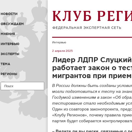
НОВОСТИ
ОБСУЖДАЕМ
МНЕНИЯ
Интервью
ИНТЕРВЬЮ
2 апреля 2025
ЭКСПЕРТЫ
Лидер ЛДПР Слуцкий:
ТЕМА
работает закон о тес
мигрантов при прием
РЕГИОНЫ
В России должны быть созданы услови
могли подготовиться к тесту на знан
Госдумой изменениям в закон «Об образ
тестирование стало необходимым усл
Один из соавторов законопроекта, пре
«Клубу Регионов», почему правила прие
партия будет собирается контролироват
– Видите ли вы риски, связанные с р