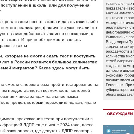
установленных 
 поступлении в школы или для получения
показателей вво
?
России наметил
критическое ра
х реализации нового закона и давать какие-либо
между фактичес
гом его реализации, фактически уже начали это
реализацией ст
демографическо
удет взаимодействовать активно со школами, с
Выполнение по
го закона. И при необходимости вносить
Владимиром Пу
равовые акты.
задачи по стим
рождаемости и
и, которые не смогли сдать тест и поступить
количества мно
семей сдержива
10 лет в России появится большое количество
квадратных мет
емей мигрантов? Какие здесь могут быть
из нового докла
экономики город
познакомился «
 не смогли с первого раза пройти тестирование на
Регионов». При 
губернаторов з
ца им предоставляется возможность повторной
обоих показате
бования к иностранцам на знание языка
 есть предел, который переходить нельзя, иначе
.
ОБСУЖДАЕМ 
димость прохождения теста при поступлении в
у фракцией ЛДПР еще в июне 2024 года, после
й законопроект, где депутаты ЛДПР соавторы.