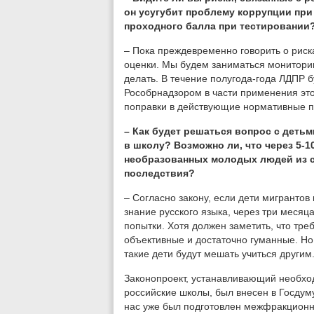
он усугубит проблему коррупции при
проходного балла при тестировании
– Пока преждевременно говорить о риска
оценки. Мы будем заниматься мониторин
делать. В течение полугода-года ЛДПР б
Рособрнадзором в части применения это
поправки в действующие нормативные п
– Как будет решаться вопрос с детьм
в школу? Возможно ли, что через 5-
необразованных молодых людей из с
последствия?
– Согласно закону, если дети мигрантов
знание русского языка, через три меся
попытки. Хотя должен заметить, что тре
объективные и достаточно гуманные. Но
такие дети будут мешать учиться другим
Законопроект, устанавливающий необхо
российские школы, был внесен в Госдум
нас уже был подготовлен межфракционны