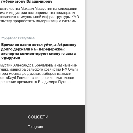
губернатору Владимирову
авительства Михаил Мишустин на совещании
зма и индустрии гостеприимства поддержал
бновлению коммунальной инфраструктуры КМВ
ельству проработать модернизацию системы
Удмуртская Республика
Бречалов давно хотел уйти, а Абрамову
долго держали на «передержке»:
эксперты комментируют смену главы в
Удмуртии
дмуртии Александра Бречалова и назначение
тника министра сельского хозяйства РФ Ольги
тора месяца до думских выборов вызвали
тов. «Клуб Регионов» попросил политологов
е решение президента Владимира Путина.
СОЦСЕТИ
Telegram