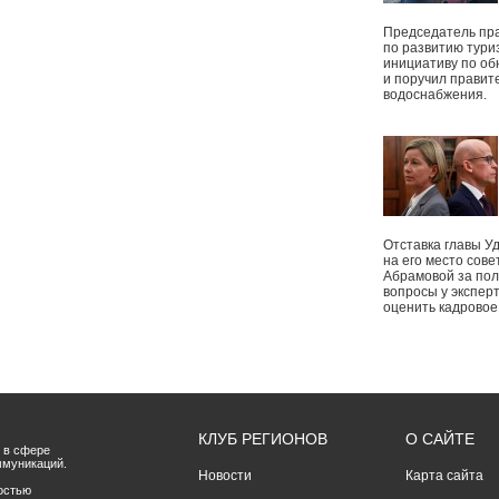
Председатель пр
по развитию тури
инициативу по о
и поручил правит
водоснабжения.
Отставка главы У
на его место сове
Абрамовой за пол
вопросы у экспер
оценить кадрово
КЛУБ РЕГИОНОВ
О САЙТЕ
 в сфере
ммуникаций.
Новости
Карта сайта
остью