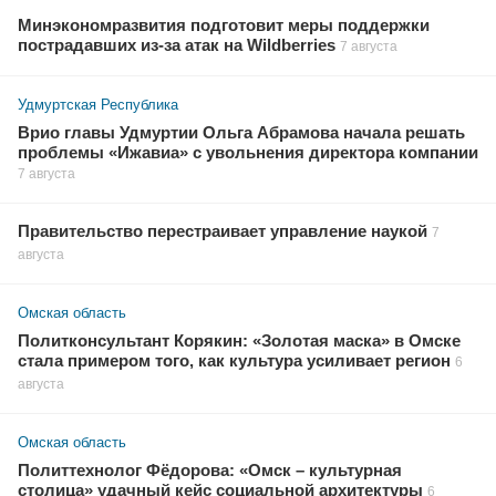
Минэкономразвития подготовит меры поддержки
пострадавших из-за атак на Wildberries
7 августа
Удмуртская Республика
Врио главы Удмуртии Ольга Абрамова начала решать
проблемы «Ижавиа» с увольнения директора компании
7 августа
Правительство перестраивает управление наукой
7
августа
Омская область
Политконсультант Корякин: «Золотая маска» в Омске
стала примером того, как культура усиливает регион
6
августа
Омская область
Политтехнолог Фёдорова: «Омск – культурная
столица» удачный кейс социальной архитектуры
6