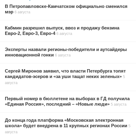
В Петропавловске-Камчатском официально сменился
мэр
6 августа
Кабмин разрешил выпуск, ввоз и продажу бензина
Евро-2, Евро-3, Евро-4
6 августа
Эксперты назвали регионы-победители и аутсайдеры
инновационной гонки
6 августа
Сергей Миронов заявил, что власти Петербурга топят
кандидатов-эсеров и «за уши тащат неких зеленых»
5
августа
Первый номер в бюллетене на выборах в ГД получила
«Единая Россия», последний – «Новые люди»
5 августа
До конца года платформа «Московская электронная
школа» будет внедрена в 11 крупных регионах России
5
августа