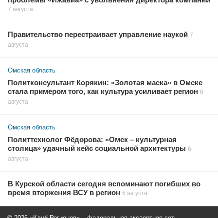
проблемы «Ижавиа» с увольнения директора компании
7 августа
Правительство перестраивает управление наукой
7
августа
Омская область
Политконсультант Корякин: «Золотая маска» в Омске
стала примером того, как культура усиливает регион
6
августа
Омская область
Политтехнолог Фёдорова: «Омск – культурная
столица» удачный кейс социальной архитектуры
6
августа
В Курской области сегодня вспоминают погибших во
время вторжения ВСУ в регион
6 августа
© 2026 «Клуб Регионов» – федеральная экспертная сеть.