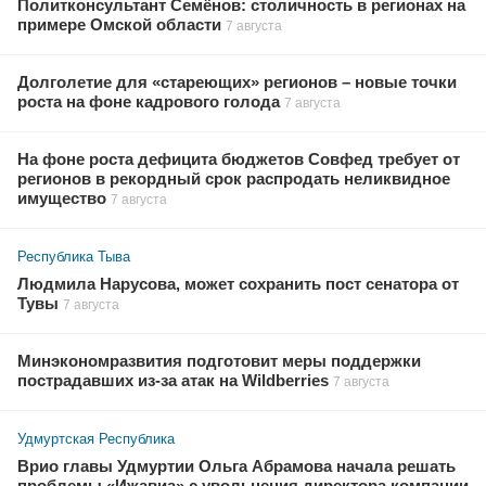
Политконсультант Семёнов: столичность в регионах на
примере Омской области
7 августа
Долголетие для «стареющих» регионов – новые точки
роста на фоне кадрового голода
7 августа
На фоне роста дефицита бюджетов Совфед требует от
регионов в рекордный срок распродать неликвидное
имущество
7 августа
Республика Тыва
Людмила Нарусова, может сохранить пост сенатора от
Тувы
7 августа
Минэкономразвития подготовит меры поддержки
пострадавших из-за атак на Wildberries
7 августа
Удмуртская Республика
Врио главы Удмуртии Ольга Абрамова начала решать