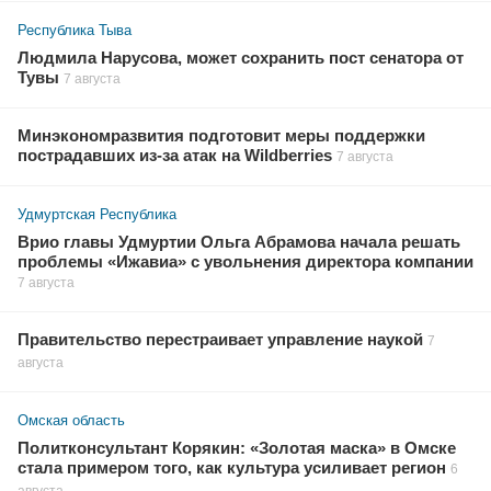
Республика Тыва
Людмила Нарусова, может сохранить пост сенатора от
Тувы
7 августа
Минэкономразвития подготовит меры поддержки
пострадавших из-за атак на Wildberries
7 августа
Удмуртская Республика
Врио главы Удмуртии Ольга Абрамова начала решать
проблемы «Ижавиа» с увольнения директора компании
7 августа
Правительство перестраивает управление наукой
7
августа
Омская область
Политконсультант Корякин: «Золотая маска» в Омске
стала примером того, как культура усиливает регион
6
августа