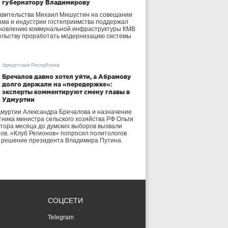
губернатору Владимирову
авительства Михаил Мишустин на совещании
зма и индустрии гостеприимства поддержал
бновлению коммунальной инфраструктуры КМВ
ельству проработать модернизацию системы
Удмуртская Республика
Бречалов давно хотел уйти, а Абрамову
долго держали на «передержке»:
эксперты комментируют смену главы в
Удмуртии
дмуртии Александра Бречалова и назначение
тника министра сельского хозяйства РФ Ольги
тора месяца до думских выборов вызвали
тов. «Клуб Регионов» попросил политологов
е решение президента Владимира Путина.
СОЦСЕТИ
Telegram