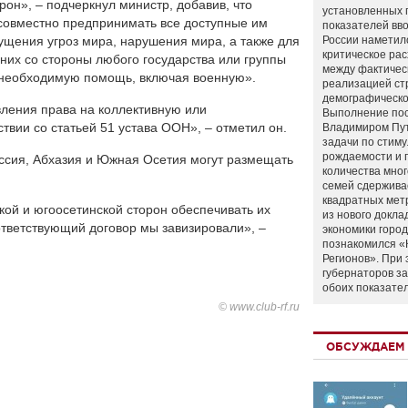
он», – подчеркнул министр, добавив, что
установленных 
 совместно предпринимать все доступные им
показателей вво
ущения угроз мира, нарушения мира, а также для
России наметил
критическое ра
 них со стороны любого государства или группы
между фактичес
гу необходимую помощь, включая военную».
реализацией ст
демографическо
вления права на коллективную или
Выполнение по
твии со статьей 51 устава ООН», – отметил он.
Владимиром Пу
задачи по стим
рождаемости и
Россия, Абхазия и Южная Осетия могут размещать
количества мно
семей сдержива
квадратных мет
ской и югоосетинской сторон обеспечивать их
из нового докла
ответствующий договор мы завизировали», –
экономики город
познакомился «
Регионов». При 
губернаторов з
обоих показате
© www.club-rf.ru
ОБСУЖДАЕМ 