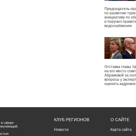
Председатель пр
по развитию тури
инициативу по о
и поручил правит
водоснабжения.
Отставка главы У
на его место сове
Абрамовой за пол
вопросы у экспер
оценить кадрово
КЛУБ РЕГИОНОВ
О САЙТЕ
 в сфере
ммуникаций.
Новости
Карта сайта
остью