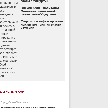
главы в Удмуртии
президентом
да жилья, в
Вне очереди – политолог
ось
Минченко о внезапной
схождение
смене главы Удмуртии
кой
Социологи зафиксировали
роительной и
кризис восприятия власти
й политики.
в России
ставленной
тиным
улированию
 повышению
годетных
ет дефицит
ров, следует
да Института
а, с которым
Клуб
этом в KPI
аписан рост
лей.
С ЭКСПЕРТАМИ
Город Санкт-Петербург
Политическая борьба в Петербурге