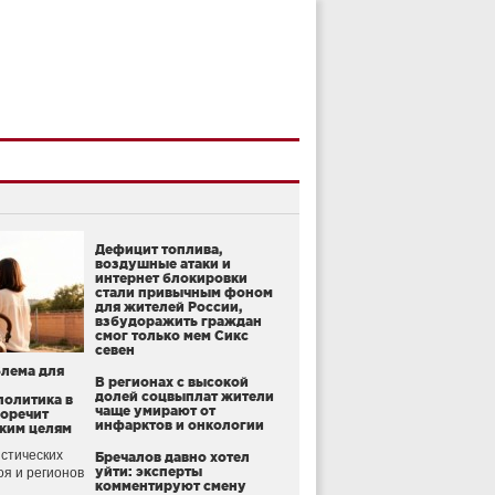
Дефицит топлива,
воздушные атаки и
интернет блокировки
стали привычным фоном
для жителей России,
взбудоражить граждан
смог только мем Сикс
севен
блема для
В регионах с высокой
долей соцвыплат жители
политика в
чаще умирают от
воречит
инфарктов и онкологии
ким целям
стических
Бречалов давно хотел
уйти: эксперты
оя и регионов
комментируют смену