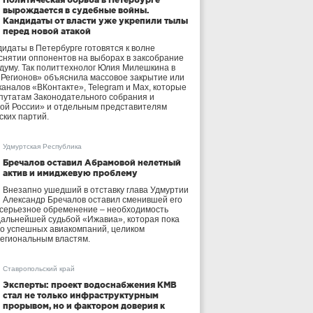
вырождается в судебные войны.
Кандидаты от власти уже укрепили тылы
перед новой атакой
идаты в Петербурге готовятся к волне
 снятии оппонентов на выборах в заксобрание
осдуму. Так политтехнолог Юлия Милешкина в
 Регионов» объяснила массовое закрытие или
аналов «ВКонтакте», Telegram и Max, которые
утатам Законодательного собрания и
ой России» и отдельным представителям
ских партий.
Удмуртская Республика
Бречалов оставил Абрамовой нелетный
актив и имиджевую проблему
Внезапно ушедший в отставку глава Удмуртии
Александр Бречалов оставил сменившей его
 серьезное обременение – необходимость
дальнейшей судьбой «Ижавиа», которая пока
ло успешных авиакомпаний, целиком
егиональным властям.
Ставропольский край
Эксперты: проект водоснабжения КМВ
стал не только инфраструктурным
прорывом, но и фактором доверия к