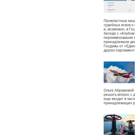
Провластные канд
судебных исков о
и, возможно, в Г
беседе с «Клубом
переименование к
принадлежали деп
Госдумы от «Един
других парламент
Ольге Абрамовой
решать вопрос с 
еще входит в чис
принадлежащих р