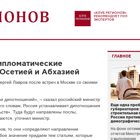
«КЛУБ РЕГИОНОВ»
РЕКОМЕНДУЕТ ПУЛ
ЭКСПЕРТОВ
ГЛАВНОЕ
дипломатические
Осетией и Абхазией
ргей Лавров после встреч в Москве со своими
и дипотношений», – сказал российский министр
Еще одна про
го словам, Россия устанавливает дипотношения
губернаторов:
ьств». Туда будут направлены послы,
строительная 
России проти
аются, уточнил министр.
демографичес
ров, то они «определяют направление
На фоне оптими
отчетов Минстр
бое значение придаем тем статьям, которые
о выполнении