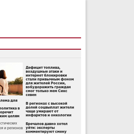
Дефицит топлива,
воздушные атаки и
интернет блокировки
стали привычным фоном
для жителей России,
взбудоражить граждан
смог только мем Сикс
севен
блема для
В регионах с высокой
долей соцвыплат жители
политика в
чаще умирают от
воречит
инфарктов и онкологии
ким целям
стических
Бречалов давно хотел
уйти: эксперты
оя и регионов
комментируют смену