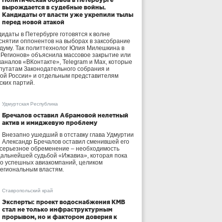
вырождается в судебные войны.
Кандидаты от власти уже укрепили тылы
перед новой атакой
идаты в Петербурге готовятся к волне
 снятии оппонентов на выборах в заксобрание
осдуму. Так политтехнолог Юлия Милешкина в
 Регионов» объяснила массовое закрытие или
аналов «ВКонтакте», Telegram и Max, которые
утатам Законодательного собрания и
ой России» и отдельным представителям
ских партий.
Удмуртская Республика
Бречалов оставил Абрамовой нелетный
актив и имиджевую проблему
Внезапно ушедший в отставку глава Удмуртии
Александр Бречалов оставил сменившей его
 серьезное обременение – необходимость
дальнейшей судьбой «Ижавиа», которая пока
ло успешных авиакомпаний, целиком
егиональным властям.
Ставропольский край
Эксперты: проект водоснабжения КМВ
стал не только инфраструктурным
прорывом, но и фактором доверия к