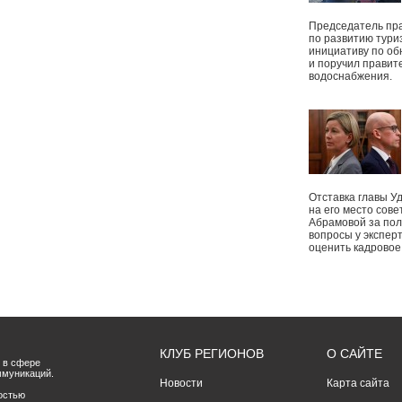
Председатель пр
по развитию тури
инициативу по о
и поручил правит
водоснабжения.
Отставка главы У
на его место сове
Абрамовой за пол
вопросы у экспер
оценить кадрово
КЛУБ РЕГИОНОВ
О САЙТЕ
 в сфере
ммуникаций.
Новости
Карта сайта
остью