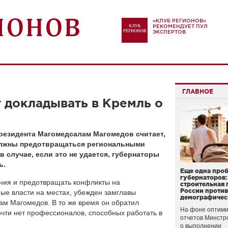
«КЛУБ РЕГИОНОВ»
РЕКОМЕНДУЕТ ПУЛ
ЭКСПЕРТОВ
ГЛАВНОЕ
 докладывать в Кремль о
резидента Магомедсалам Магомедов считает,
лжны предотвращаться региональными
в случае, если это не удается, губернаторы
ь.
Еще одна про
губернаторов:
ния и предотвращать конфликты на
строительная 
России проти
ые власти на местах, убежден замглавы
демографичес
м Магомедов. В то же время он обратил
На фоне оптими
почти нет профессионалов, способных работать в
отчетов Минстр
о выполнении