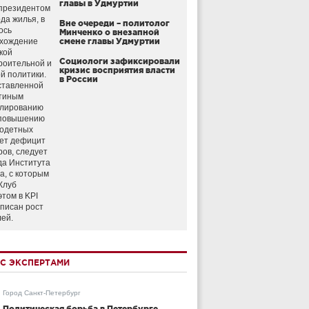
главы в Удмуртии
президентом
да жилья, в
Вне очереди – политолог
ось
Минченко о внезапной
схождение
смене главы Удмуртии
кой
Социологи зафиксировали
роительной и
кризис восприятия власти
й политики.
в России
ставленной
тиным
улированию
 повышению
годетных
ет дефицит
ров, следует
да Института
а, с которым
Клуб
этом в KPI
аписан рост
лей.
С ЭКСПЕРТАМИ
Город Санкт-Петербург
Политическая борьба в Петербурге