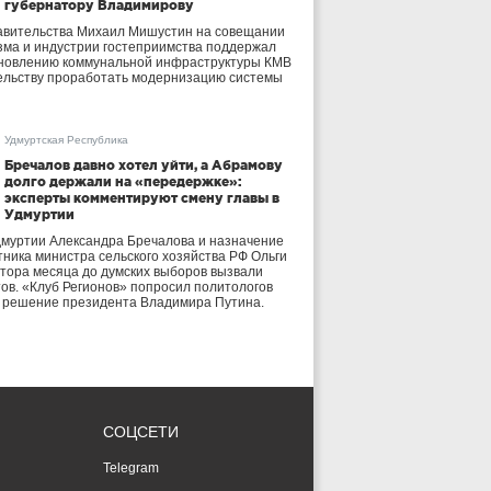
губернатору Владимирову
авительства Михаил Мишустин на совещании
зма и индустрии гостеприимства поддержал
бновлению коммунальной инфраструктуры КМВ
ельству проработать модернизацию системы
Удмуртская Республика
Бречалов давно хотел уйти, а Абрамову
долго держали на «передержке»:
эксперты комментируют смену главы в
Удмуртии
дмуртии Александра Бречалова и назначение
тника министра сельского хозяйства РФ Ольги
тора месяца до думских выборов вызвали
тов. «Клуб Регионов» попросил политологов
е решение президента Владимира Путина.
СОЦСЕТИ
Telegram