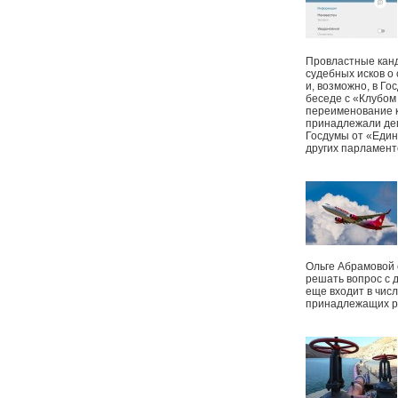
Провластные канд
судебных исков о
и, возможно, в Г
беседе с «Клубом
переименование к
принадлежали деп
Госдумы от «Един
других парламент
Ольге Абрамовой
решать вопрос с 
еще входит в чис
принадлежащих р