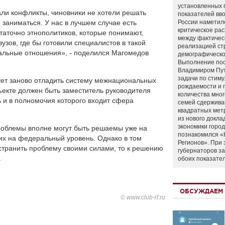
установленных 
кали конфликты, чиновники не хотели решать
показателей вво
м заниматься. У нас в лучшем случае есть
России наметил
критическое ра
таточно этнополитиков, которые понимают,
между фактичес
узов, где бы готовили специалистов в такой
реализацией ст
нальные отношения», - поделился Магомедов
демографическо
Выполнение по
Владимиром Пу
задачи по стим
дует заново отладить систему межнациональных
рождаемости и
екте должен быть заместитель руководителя
количества мно
ь и в полномочия которого входит сфера
семей сдержива
квадратных мет
из нового докла
экономики город
роблемы вполне могут быть решаемы уже на
познакомился «
 их на федеральный уровень. Однако в том
Регионов». При 
устранить проблему своими силами, то к решению
губернаторов з
.
обоих показате
ОБСУЖДАЕМ 
© www.club-rf.ru