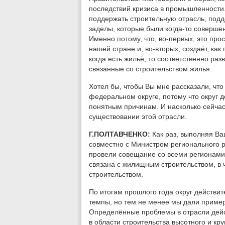
последствий кризиса в промышленности. 
поддержать строительную отрасль, подд
заделы, которые были когда-то соверш
Именно потому, что, во-первых, это пр
нашей стране и, во-вторых, создаёт, ка
когда есть жильё, то соответственно ра
связанные со строительством жилья.
Хотел бы, чтобы Вы мне рассказали, что
федеральном округе, потому что округ д
понятным причинам. И насколько сейчас
существовании этой отрасли.
Г.ПОЛТАВЧЕНКО:
Как раз, выполняя В
совместно с Министром регионального 
провели совещание со всеми регионами
связана с жилищным строительством, в
строительством.
По итогам прошлого года округ действит
темпы, но тем не менее мы дали пример
Определённые проблемы в отрасли дейс
в области строительства высотного и к