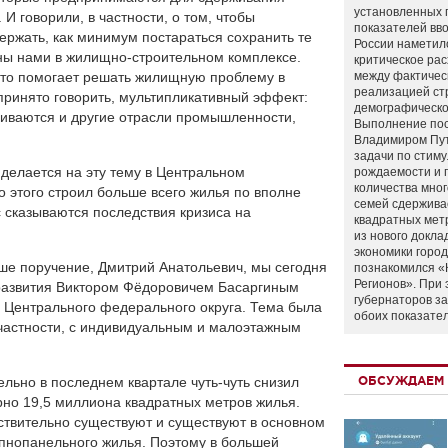
установленных 
И говорили, в частности, о том, чтобы
показателей вво
ержать, как минимум постараться сохранить те
России наметил
ены нами в жилищно-строительном комплексе.
критическое ра
осто помогает решать жилищную проблему в
между фактичес
реализацией ст
к принято говорить, мультипликативный эффект:
демографическо
звиваются и другие отрасли промышленности,
Выполнение по
Владимиром Пу
задачи по стим
 делается на эту тему в Центральном
рождаемости и
количества мно
о этого строил больше всего жилья по вполне
семей сдержива
 сказываются последствия кризиса на
квадратных мет
из нового докла
экономики город
аше поручение, Дмитрий Анатольевич, мы сегодня
познакомился «
Регионов». При 
развития Виктором Фёдоровичем Басаргиным
губернаторов з
 Центрального федерального округа. Тема была
обоих показате
 частности, с индивидуальным и малоэтажным
ельно в последнем квартале чуть-чуть снизил
ОБСУЖДАЕМ 
но 19,5 миллиона квадратных метров жилья.
твительно существуют и существуют в основном
рупнопанельного жилья. Поэтому в большей