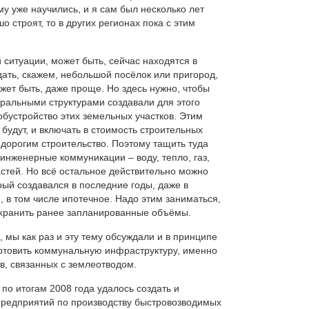
му уже научились, и я сам был несколько лет
о строят, то в других регионах пока с этим
 ситуации, может быть, сейчас находятся в
ать, скажем, небольшой посёлок или пригород,
ет быть, даже проще. Но здесь нужно, чтобы
еральными структурами создавали для этого
обустройство этих земельных участков. Этим
будут, и включать в стоимость строительных
 дорогим строительство. Поэтому тащить туда
инженерные коммуникации – воду, тепло, газ,
ластей. Но всё остальное действительно можно
рый создавался в последние годы, даже в
, в том числе ипотечное. Надо этим заниматься,
охранить ранее запланированные объёмы.
 мы как раз и эту тему обсуждали и в принципе
 готовить коммунальную инфраструктуру, именно
в, связанных с землеотводом.
з по итогам 2008 года удалось создать и
предприятий по производству быстровозводимых