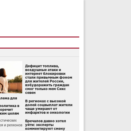
Дефицит топлива,
воздушные атаки и
интернет блокировки
стали привычным фоном
для жителей России,
взбудоражить граждан
смог только мем Сикс
севен
блема для
В регионах с высокой
долей соцвыплат жители
политика в
чаще умирают от
воречит
инфарктов и онкологии
ким целям
стических
Бречалов давно хотел
уйти: эксперты
оя и регионов
комментируют смену