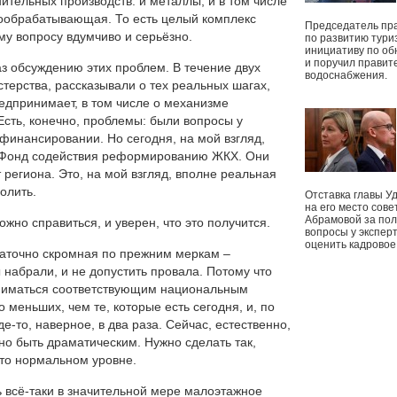
ительных производств: и металлы, и в том числе
ообрабатывающая. То есть целый комплекс
Председатель пр
му вопросу вдумчиво и серьёзно.
по развитию тури
инициативу по о
и поручил правит
з обсуждению этих проблем. В течение двух
водоснабжения.
терства, рассказывали о тех реальных шагах,
едпринимает, в том числе о механизме
сть, конечно, проблемы: были вопросы у
офинансировании. Но сегодня, на мой взгляд,
 Фонд содействия реформированию ЖКХ. Они
 региона. Это, на мой взгляд, вполне реальная
олить.
Отставка главы У
на его место сове
Абрамовой за пол
жно справиться, и уверен, что это получится.
вопросы у экспер
оценить кадрово
таточно скромная по прежним меркам –
 набрали, и не допустить провала. Потому что
заниматься соответствующим национальным
 меньших, чем те, которые есть сегодня, и, по
е-то, наверное, в два раза. Сейчас, естественно,
но быть драматическим. Нужно сделать так,
-то нормальном уровне.
 всё-таки в значительной мере малоэтажное