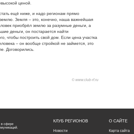
евысокой ценой.
стать ещё ниже, и надо регионам прямо
 землю. Земля – это, конечно, наша важнейшая
человек приобрёл землю за разумные деньги, а
ьшие деньги, он постарается найти
о, чтобы построить свой дом. Если цена участка
ловека – он вообще стройкой не займется, это
е. Договорились.
© www.club-rf.ru
КЛУБ РЕГИОНОВ
О САЙТЕ
 в сфере
ммуникаций.
Новости
Карта сайта