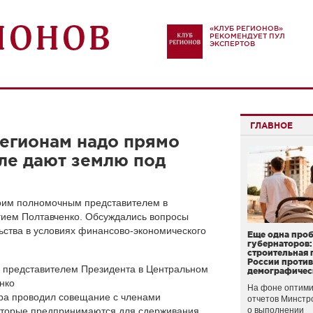
«КЛУБ РЕГИОНОВ»
РЕКОМЕНДУЕТ ПУЛ
ЭКСПЕРТОВ
ГЛАВНОЕ
регионам надо прямо
вле дают землю под
воим полномочным представителем в
ием Полтавченко. Обсуждались вопросы
ьства в условиях финансово-экономического
Еще одна про
губернаторов:
строительная 
России проти
 представителем Президента в Центральном
демографичес
нко
На фоне оптими
ера проводил совещание с членами
отчетов Минстр
которые предпринимаются для сдерживания
о выполнении