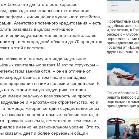
тем более что для этого есть хорошие
вом, руководством страны соответствующие
ржки реформы жилищно-коммунального хозяйства,
Провластные канд
ции, Агентство ипотечного кредитования – есть
судебных исков о
волить развивать в целом жилищное
и, возможно, в Г
беседе с «Клубом
жное и индивидуальное жилищное строительство,
переименование к
пример, в Белгородской области до 70 процентов
принадлежали деп
ежит в этой плоскости.
Госдумы от «Един
других парламент
 возможности, потому что индивидуальное
ёзных капитальных затрат. И вот те структуры –
ительством занимаются, – они в отличие от
е закредитованы, в том числе в западных
маневрирования своими силами и средствами. В-
ь на ту строительную индустрию, которая
Ольге Абрамовой
одня имеем реальную возможность не просто
решать вопрос с 
видуальное и малоэтажное строительство, но и
еще входит в чис
принадлежащих р
о та помощь, которая сегодня осуществляется из
ь создавать дополнительные рабочие места, то
ать граждан жильём и, естественно, тем самым
риалов именно на региональном уровне. Это то,
 Вы сказали, даёт и более серьёзный общий