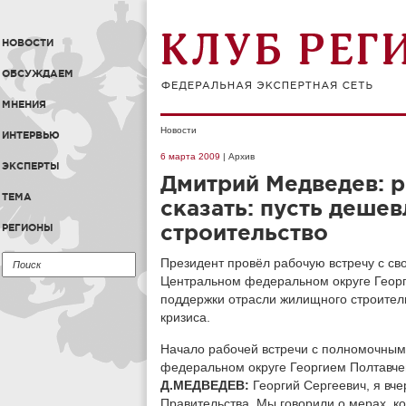
НОВОСТИ
ОБСУЖДАЕМ
МНЕНИЯ
Новости
ИНТЕРВЬЮ
6 марта 2009
| Архив
ЭКСПЕРТЫ
Дмитрий Медведев: 
ТЕМА
сказать: пусть деше
строительство
РЕГИОНЫ
Президент провёл рабочую встречу с с
Центральном федеральном округе Георг
поддержки отрасли жилищного строител
кризиса.
Начало рабочей встречи с полномочным
федеральном округе Георгием Полтавче
Д.МЕДВЕДЕВ:
Георгий Сергеевич, я вч
Правительства. Мы говорили о мерах, 