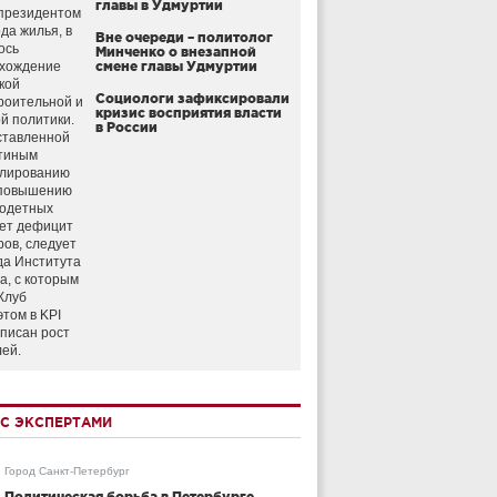
главы в Удмуртии
президентом
да жилья, в
Вне очереди – политолог
ось
Минченко о внезапной
схождение
смене главы Удмуртии
кой
Социологи зафиксировали
роительной и
кризис восприятия власти
й политики.
в России
ставленной
тиным
улированию
 повышению
годетных
ет дефицит
ров, следует
да Института
а, с которым
Клуб
этом в KPI
аписан рост
лей.
С ЭКСПЕРТАМИ
Город Санкт-Петербург
Политическая борьба в Петербурге