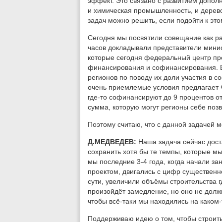
эффект. Это связано с развитием дополн
и химическая промышленность, и дерев
задач можно решить, если подойти к это
Сегодня мы посвятили совещание как ра
часов докладывали представители минис
которые сегодня федеральный центр пр
финансирования и софинансирования. Е
регионов по поводу их доли участия в с
очень приемлемые условия предлагает
где-то софинансируют до 9 процентов от
сумма, которую могут регионы себе позв
Поэтому считаю, что с данной задачей мо
Д.МЕДВЕДЕВ:
Наша задача сейчас дос
сохранить хотя бы те темпы, которые мы
мы последние 3-4 года, когда начали 
проектом, двигались с цифр существенно
сути, увеличили объёмы строительства гд
произойдёт замедление, но оно не долж
чтобы всё-таки мы находились на каком
Поддерживаю идею о том, чтобы строить