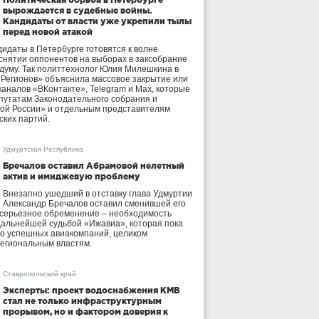
вырождается в судебные войны.
Кандидаты от власти уже укрепили тылы
перед новой атакой
идаты в Петербурге готовятся к волне
 снятии оппонентов на выборах в заксобрание
осдуму. Так политтехнолог Юлия Милешкина в
 Регионов» объяснила массовое закрытие или
аналов «ВКонтакте», Telegram и Max, которые
утатам Законодательного собрания и
ой России» и отдельным представителям
ских партий.
Удмуртская Республика
Бречалов оставил Абрамовой нелетный
актив и имиджевую проблему
Внезапно ушедший в отставку глава Удмуртии
Александр Бречалов оставил сменившей его
 серьезное обременение – необходимость
дальнейшей судьбой «Ижавиа», которая пока
ло успешных авиакомпаний, целиком
егиональным властям.
Ставропольский край
Эксперты: проект водоснабжения КМВ
стал не только инфраструктурным
прорывом, но и фактором доверия к