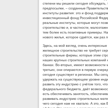
степени мы решили сегодня обсуждать, 
предпосылки, – созданные Правительст
институты развития: это и фонд подде
инвестиционный фонд Российской Федера
реальные институты, которые могут поз
строительство и, в частности, малоэта
тем более есть позитивные примеры. На
нового жилья, которое сдаётся, как раз л
Здесь, на мой взгляд, очень интересные
жилищное строительство не требует серь
строительные фирмы, которые этим стро
наших крупных строительных компаний н
банках. Во-вторых, имеют возможности 
третьих, они опираются в первую очеред
сегодня существует в регионах. Мы сег
удержать на существующем уровне инди
развить эту индустрию с учётом того, чт
федерального бюджета, даёт возможност
есть обеспечивать занятость, обеспечив
развивать индустрию строительных мате
чего сегодня нам не хватало. А это, как