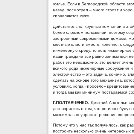
жилье. Если в Белгородской области это
назад, посмотрел – много строят и хорош
справляются хуже.
Действительно, крупные компании в этой
более сложном положении, поэтому созд
застроенный современными домами, мож
местные власти вместе, конечно, с фед
инженерную среду, то есть инженерное 
наши граждане всё равно заниматься не 
работ это невозможно, это делает очень
всякого рода инженерные сооружения и 
электричество – это задача, конечно, в
сделать на основе того механизма, кото
условиях, когда «просело» кредитование
и тогда мы как минимум постараемся с
Г.ПОЛТАВЧЕНКО:
Дмитрий Анатольевич,
договорились о том, что регионы будут
максимально упростят решение вопросо
Потому что у нас так получилось, как ра
построить несколько очень интересных 