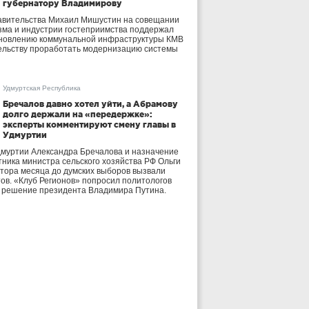
губернатору Владимирову
авительства Михаил Мишустин на совещании
зма и индустрии гостеприимства поддержал
бновлению коммунальной инфраструктуры КМВ
ельству проработать модернизацию системы
Удмуртская Республика
Бречалов давно хотел уйти, а Абрамову
долго держали на «передержке»:
эксперты комментируют смену главы в
Удмуртии
дмуртии Александра Бречалова и назначение
тника министра сельского хозяйства РФ Ольги
тора месяца до думских выборов вызвали
тов. «Клуб Регионов» попросил политологов
е решение президента Владимира Путина.