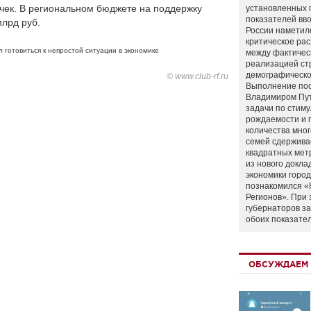
чек. В региональном бюджете на поддержку
установленных 
показателей вво
млрд руб.
России наметил
критическое ра
 готовиться к непростой ситуации в экономике
между фактичес
реализацией ст
демографическо
© www.club-rf.ru
Выполнение по
Владимиром Пу
задачи по стим
рождаемости и
количества мно
семей сдержива
квадратных мет
из нового докла
экономики город
познакомился «
Регионов». При 
губернаторов з
обоих показате
ОБСУЖДАЕМ 