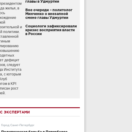
главы в Удмуртии
президентом
да жилья, в
Вне очереди – политолог
ось
Минченко о внезапной
схождение
смене главы Удмуртии
кой
Социологи зафиксировали
роительной и
кризис восприятия власти
й политики.
в России
ставленной
тиным
улированию
 повышению
годетных
ет дефицит
ров, следует
да Института
а, с которым
Клуб
этом в KPI
аписан рост
лей.
С ЭКСПЕРТАМИ
Город Санкт-Петербург
Политическая борьба в Петербурге