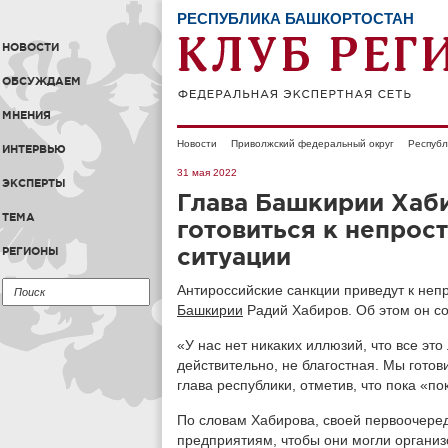
РЕСПУБЛИКА БАШКОРТОСТАН
НОВОСТИ
ОБСУЖДАЕМ
МНЕНИЯ
Новости
Приволжский федеральный округ
Республ
ИНТЕРВЬЮ
31 мая 2022
ЭКСПЕРТЫ
Глава Башкирии Хаб
ТЕМА
готовиться к непрос
ситуации
РЕГИОНЫ
Антироссийские санкции приведут к непр
Башкирии
Радий Хабиров. Об этом он со
«У нас нет никаких иллюзий, что все это
действительно, не благостная. Мы готов
глава республики, отметив, что пока «п
По словам Хабирова, своей первоочеред
предприятиям, чтобы они могли организ