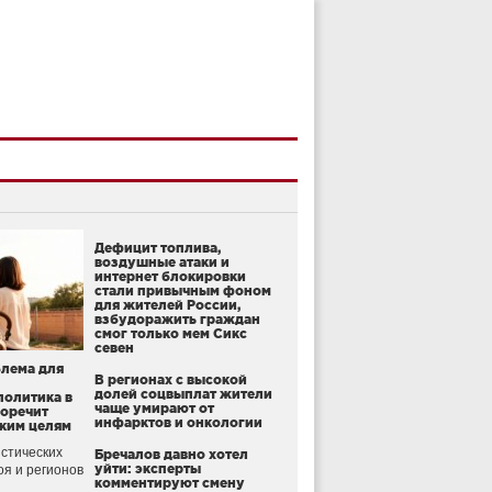
Дефицит топлива,
воздушные атаки и
интернет блокировки
стали привычным фоном
для жителей России,
взбудоражить граждан
смог только мем Сикс
севен
блема для
В регионах с высокой
долей соцвыплат жители
политика в
чаще умирают от
воречит
инфарктов и онкологии
ким целям
стических
Бречалов давно хотел
уйти: эксперты
оя и регионов
комментируют смену