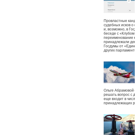
Провластные канд
судебных исков о
и, возможно, в Г
беседе с «Клубом
переименование к
принадлежали деп
Госдумы от «Един
других парламент
Ольге Абрамовой
решать вопрос с 
еще входит в чис
принадлежащих р