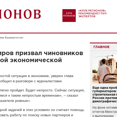
«КЛУБ РЕГИОНОВ»
РЕКОМЕНДУЕТ ПУЛ
ЭКСПЕРТОВ
ика Башкортостан
ГЛАВНОЕ
иров призвал чиновников
той экономической
остой ситуации в экономике, уверен глава
общил в разговоре с журналистами.
Еще одна про
 легко пройдет. Будет непросто. Сейчас ситуация,
губернаторов:
строительная 
имся к таким непростым временам», – сказал
России проти
оказатели ровные».
демографичес
На фоне оптими
ной задачей в этих условиях он считает помощь
отчетов Минстр
овать работу по поиску новых партнеров и
о выполнении