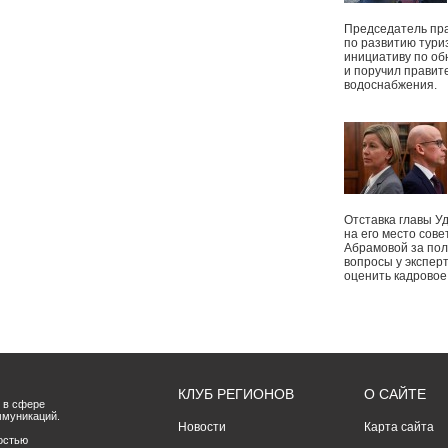
Председатель пр
по развитию тури
инициативу по о
и поручил правит
водоснабжения.
Отставка главы У
на его место сове
Абрамовой за пол
вопросы у экспер
оценить кадрово
КЛУБ РЕГИОНОВ
О САЙТЕ
 в сфере
ммуникаций.
Новости
Карта сайта
остью