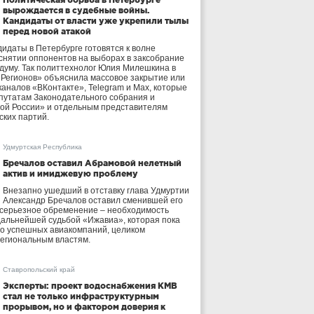
вырождается в судебные войны.
Кандидаты от власти уже укрепили тылы
перед новой атакой
идаты в Петербурге готовятся к волне
 снятии оппонентов на выборах в заксобрание
осдуму. Так политтехнолог Юлия Милешкина в
 Регионов» объяснила массовое закрытие или
аналов «ВКонтакте», Telegram и Max, которые
утатам Законодательного собрания и
ой России» и отдельным представителям
ских партий.
Удмуртская Республика
Бречалов оставил Абрамовой нелетный
актив и имиджевую проблему
Внезапно ушедший в отставку глава Удмуртии
Александр Бречалов оставил сменившей его
 серьезное обременение – необходимость
дальнейшей судьбой «Ижавиа», которая пока
ло успешных авиакомпаний, целиком
егиональным властям.
Ставропольский край
Эксперты: проект водоснабжения КМВ
стал не только инфраструктурным
прорывом, но и фактором доверия к