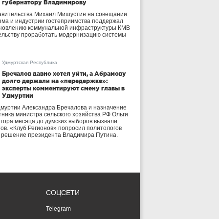
губернатору Владимирову
авительства Михаил Мишустин на совещании
зма и индустрии гостеприимства поддержал
бновлению коммунальной инфраструктуры КМВ
ельству проработать модернизацию системы
Удмуртская Республика
Бречалов давно хотел уйти, а Абрамову
долго держали на «передержке»:
эксперты комментируют смену главы в
Удмуртии
дмуртии Александра Бречалова и назначение
тника министра сельского хозяйства РФ Ольги
тора месяца до думских выборов вызвали
тов. «Клуб Регионов» попросил политологов
е решение президента Владимира Путина.
СОЦСЕТИ
Telegram