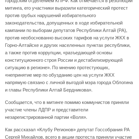
городским отделением КПРФ. Как отмечается в резолюции
митинга, его участники выразили категорический протест
против грубых нарушений избирательного
законодательства, допущенных в ходе избирательной
кампании по выборам депутатов Республики Алтай (РА),
против необоснованно высоких тарифов на услуги ЖКХ в
Горно-Алтайске и других населенных пунктах республики,
а также против коррупции, «разъедающей основы
конституционного строя России и дестабилизирующей
ситуацию в регионе». По мнению протестующих,
«непринятие мер по обузданию цен на услуги ЖКХ
напрямую связано с личной выгодой мэра города Облогина
и главы Республики Алтай Бердникова».
Сообщается, что в митинге помимо коммунистов приняли
участие члены ЛДПР и представители
незарегистрированной партии «Воля».
Как рассказал «Клубу Регионов» депутат Госсобрания РА
Сергей Михайлов, всего в акции протеста приняли участие