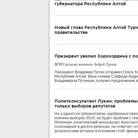
губернатора Республики Алтай
Новый глава Республики Алтай Турч
правительстве
Президент уволил Хорохордина с по
ВРИО региона назначен Андрей Турчак
Президент Владимир Путин отправил Олега Хор
Республики Алтай. Вице-спикер Совфеда Андр
Владимиром Путиным, получил предложение во
Политконсультант Лукин: проблемы
только выборов депутатов
Ни у одного из губернаторов, одобренных пр
осенних выборах-2024, не будет проблем с тем
Регионов» политический консультант Констант
голосования в десяти регионах, он отметил, чт
результатами которых в основном стоя́т фин