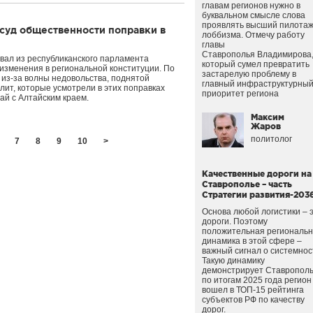
главам регионов нужно в
буквальном смысле слова
проявлять высший пилота
суд общественности поправки в
лоббизма. Отмечу работу
главы
Ставрополья Владимирова
вал из республиканского парламента
который сумел превратить
изменения в региональной конституции. По
застарелую проблему в
из-за волны недовольства, поднятой
главный инфраструктурны
ит, которые усмотрели в этих поправках
приоритет региона
ай с Алтайским краем.
Максим
Жаров
политолог
7
8
9
10
>
Качественные дороги на
Ставрополье – часть
Стратегии развития-203
Основа любой логистики – 
дороги. Поэтому
положительная региональ
динамика в этой сфере –
важный сигнал о системнос
Такую динамику
демонстрирует Ставрополь
по итогам 2025 года регион
вошел в ТОП-15 рейтинга
субъектов РФ по качеству
дорог.