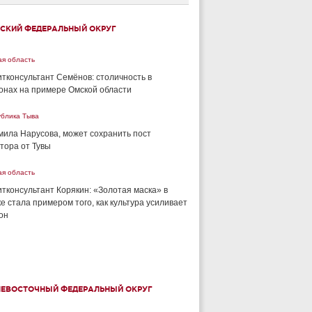
СКИЙ ФЕДЕРАЛЬНЫЙ ОКРУГ
ая область
тконсультант Семёнов: столичность в
онах на примере Омской области
ублика Тыва
ила Нарусова, может сохранить пост
тора от Тувы
ая область
тконсультант Корякин: «Золотая маска» в
е стала примером того, как культура усиливает
он
НЕВОСТОЧНЫЙ ФЕДЕРАЛЬНЫЙ ОКРУГ