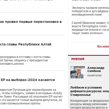
Эксперты назвали регион
победители и аутсайдеры
инновационной гонки
ак провел первые перестановки в
Сергей Миронов заявил, ч
власти Петербурга топят
кандидатов-эсеров и «за 
тащат неких зеленых»
ста главы Республики Алтай
Все ново
охордина в отставку с поста главы
МНЕНИЯ
ей Турчак, общаясь с президентом
зглавить регион.
Александр
Семёнов
политолог
 ЕР на выборах-2024 касаются
Лоббизм в условиях
езидентом Путиным для переизбрания на
дефицита ресурсов: опы
, чтобы победить, заявил в интервью «Клубу
Ставрополья
ин Лукин. Рассуждая об опасениях ЕР насчет
о это касается только выборов депутатов, за
Конкуренция за федераль
ансово-промышленные группы.
ресурсы между регионами
сегодня возросла кратно и