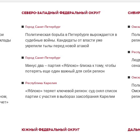
СЕВЕРО-ЗАПАДНЫЙ ФЕДЕРАЛЬНЫЙ ОКРУГ
СИБИР
Город Санкт-Петербург
Омск
ри
Политическая борьба в Петербурге вырождается в
Поли
склады
судебные войны. Кандидаты от власти уже
реги
укрепили тылы перед новой атакой
Респ
Город Санкт-Петербург
Людм
Минус два – партия «Яблоко» близка к тому, чтобы
сена
потерять еще один важный для себя регион
Омск
Республика Карелия
Поли
«Яблоко» теряет ключевой регион: суд снял список
Омск
ном,
партии с участия в выборах заксобрания Карелии
реги
ечет»
ЮЖНЫЙ ФЕДЕРАЛЬНЫЙ ОКРУГ
ДАЛЬ