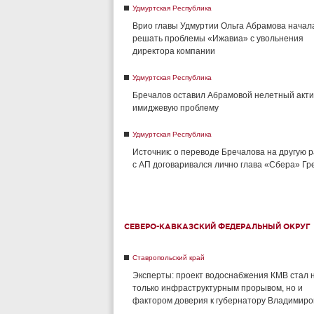
Удмуртская Республика
Врио главы Удмуртии Ольга Абрамова начал
решать проблемы «Ижавиа» с увольнения
директора компании
Удмуртская Республика
Бречалов оставил Абрамовой нелетный акти
имиджевую проблему
Удмуртская Республика
Источник: о переводе Бречалова на другую 
с АП договаривался лично глава «Сбера» Г
СЕВЕРО-КАВКАЗСКИЙ ФЕДЕРАЛЬНЫЙ ОКРУГ
Ставропольский край
Эксперты: проект водоснабжения КМВ стал 
только инфраструктурным прорывом, но и
фактором доверия к губернатору Владимиро