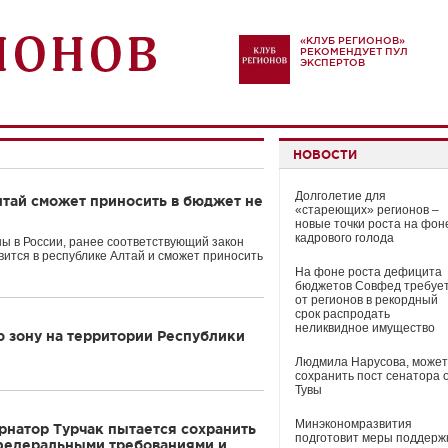
«КЛУБ РЕГИОНОВ»
РЕКОМЕНДУЕТ ПУЛ
ЭКСПЕРТОВ
НОВОСТИ
Долголетие для
лтай сможет приносить в бюджет не
«стареющих» регионов –
новые точки роста на фон
кадрового голода
ы в России, ранее соответствующий закон
вится в республике Алтай и сможет приносить
На фоне роста дефицита
бюджетов Совфед требуе
от регионов в рекордный
срок распродать
неликвидное имущество
 зону на территории Республики
Людмила Нарусова, может
сохранить пост сенатора 
Тувы
Минэкономразвития
рнатор Турчак пытается сохранить
подготовит меры поддерж
федеральными требованиями и