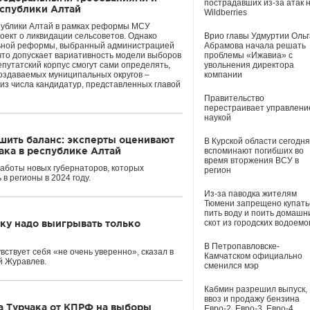
пострадавших из-за атак 
спублики Алтай
Wildberries
публики Алтай в рамках реформы МСУ
оект о ликвидации сельсоветов. Однако
Врио главы Удмуртии Ольг
ной реформы, выбранный администрацией
Абрамова начала решать
 что допускает вариативность модели выборов
проблемы «Ижавиа» с
путатский корпус смогут сами определять,
увольнения директора
создаваемых муниципальных округов –
компании
из числа кандидатур, представленных главой
Правительство
перестраивает управлени
наукой
шить баланс: эксперты оценивают
В Курской области сегодня
ака в республике Алтай
вспоминают погибших во
время вторжения ВСУ в
аботы новых губернаторов, которых
регион
в регионы в 2024 году.
Из-за паводка жителям
Тюмени запрещено купать
пить воду и поить домашн
ку надо выигрывать только
скот из городских водоемо
В Петропавловске-
вствует себя «не очень уверенно», сказал в
Камчатском официально
й Журавлев.
сменился мэр
Кабмин разрешил выпуск,
ввоз и продажу бензина
а Турчака от КПРФ на выборы
Евро-2, Евро-3, Евро-4