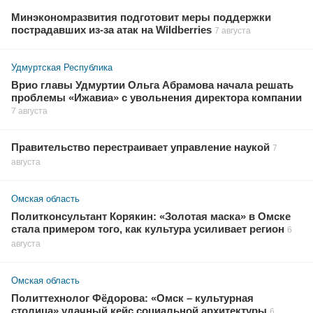
Минэкономразвития подготовит меры поддержки
пострадавших из-за атак на Wildberries
7 августа
Удмуртская Республика
Врио главы Удмуртии Ольга Абрамова начала решать
проблемы «Ижавиа» с увольнения директора компании
7 августа
Правительство перестраивает управление наукой
7
августа
Омская область
Политконсультант Корякин: «Золотая маска» в Омске
стала примером того, как культура усиливает регион
6
августа
Омская область
Политтехнолог Фёдорова: «Омск – культурная
столица» удачный кейс социальной архитектуры
6