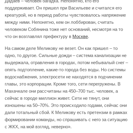
Дадаев – человек-загадка. Непонятно, кто его
поддерживает. Он пришел при Васильеве и считался его
креатурой, но в период работы чувствовалось напряжение
между ними. Непонятно, кем он лоббирован, считать
человеком Собянина тоже нет оснований, несмотря на то
что он возглавлял префектуру в
Москве
.
На самом деле Меликову не везет. Он как пришел – то
одно, то другое. Сильные дожди – система канализации не
выдержала, отравления в городах, потом небывалый снег –
опять подтопление, какие-то города без воды. Но системы
водоснабжения, электросети не находятся в подчинении
главы, это корпорации. Кроме того, сети перегружены. В
Махачкале они рассчитаны на 450–700 тыс. человек, а
сейчас в городе миллион живет. Сети не тянут, они
изношены на 50–70%. Это происходило годами, сейчас они
дали тотальный сбой. К Меликову есть претензии в рамках
формировании команды, но спрашивать с него за ситуацию
с ЖКХ, на мой взгляд, неверно».