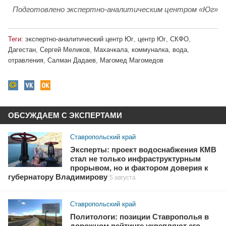
Подготовлено экспертно-аналитическим центром «Юг»
Теги:
экспертно-аналитический центр Юг
,
центр Юг
,
СКФО
,
Дагестан
,
Сергей Меликов
,
Махачкала
,
коммуналка
,
вода
,
отравления
,
Салман Дадаев
,
Магомед Магомедов
ОБСУЖДАЕМ С ЭКСПЕРТАМИ
Ставропольский край
Эксперты: проект водоснабжения КМВ
стал не только инфраструктурным
прорывом, но и фактором доверия к
губернатору Владимирову
5 августа
Ставропольский край
Политологи: позиции Ставрополья в
дорожном рейтинге укрепляют его