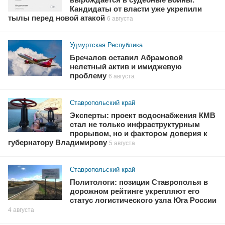
Кандидаты от власти уже укрепили
тылы перед новой атакой
6 августа
Удмуртская Республика
Бречалов оставил Абрамовой
нелетный актив и имиджевую
проблему
6 августа
Ставропольский край
Эксперты: проект водоснабжения КМВ
стал не только инфраструктурным
прорывом, но и фактором доверия к
губернатору Владимирову
5 августа
Ставропольский край
Политологи: позиции Ставрополья в
дорожном рейтинге укрепляют его
статус логистического узла Юга России
4 августа