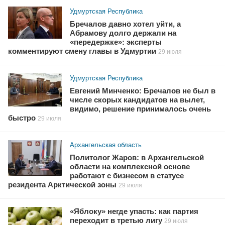
Удмуртская Республика
Бречалов давно хотел уйти, а
Абрамову долго держали на
«передержке»: эксперты
комментируют смену главы в Удмуртии
29 июля
Удмуртская Республика
Евгений Минченко: Бречалов не был в
числе скорых кандидатов на вылет,
видимо, решение принималось очень
быстро
29 июля
Архангельская область
Политолог Жаров: в Архангельской
области на комплексной основе
работают с бизнесом в статусе
резидента Арктической зоны
29 июля
«Яблоку» негде упасть: как партия
переходит в третью лигу
29 июля