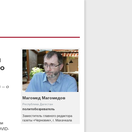
и
по
 – о
Магомед Магомедов
Республика Дагестан
политобозреватель
Заместитель главного редактора
газеты «Черновик», г. Махачкала
ли
OVID-