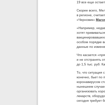
19 все еще остае
Скорее всего, Ме
в регионе, считае
«Черновик»
Маго
«Например, недав
хотят прививаться
вакцинировавшихся
особом порядке в
данные по измене
Что касается «пря
и не отстранять 
до 1,5 тыс. руб. 
То, что ситуация
конечно, бьет по
коронавирусом ст
нынешнем случае 
организовать хор
лекарств, оборуд
сегодня требует 