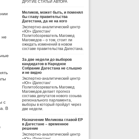
ДРУГИЕ СТАТЬИ АВТОРА
Меликов, может быть, и поменял
ании
бы главу правительства
Дагестана, да не на кого
Экспертно-аналитический центр
«Юг» /Дагестан/
Политобозреватель Магомед
 не
Магомедов – о том, стоит ли
ожидать изменений в новом
составе правительства Дагестана.
ьные
За две недели до выборов
кандидатов в Народное
Собрание Дагестана не слышно
нять
и не видно
аты
Экспертно-аналитический центр
«Юг» /Дагестан/
Политобозреватель Магомед
Магомедов делает прогноз
состава депутатов нового созыва
регионального парламента,
ы с
выборы в который пройдут через
а. В
две недели.
Назначение Меликова главой ЕР
в Дагестане – временное
е
решение
Экспертно-аналитический центр
«Юг» /Дагестан/