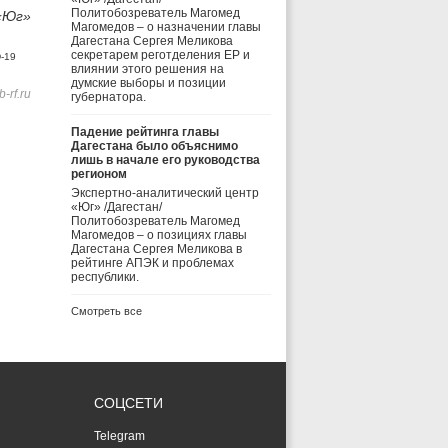
Политобозреватель Магомед
«Юг»
Магомедов – о назначении главы
Дагестана Сергея Меликова
секретарем реготделения ЕР и
-19
влиянии этого решения на
думские выборы и позиции
-rf.ru
губернатора.
Падение рейтинга главы
Дагестана было объяснимо
лишь в начале его руководства
регионом
Экспертно-аналитический центр
«Юг» /Дагестан/
Политобозреватель Магомед
Магомедов – о позициях главы
Дагестана Сергея Меликова в
рейтинге АПЭК и проблемах
республики.
Смотреть все
СОЦСЕТИ
Telegram