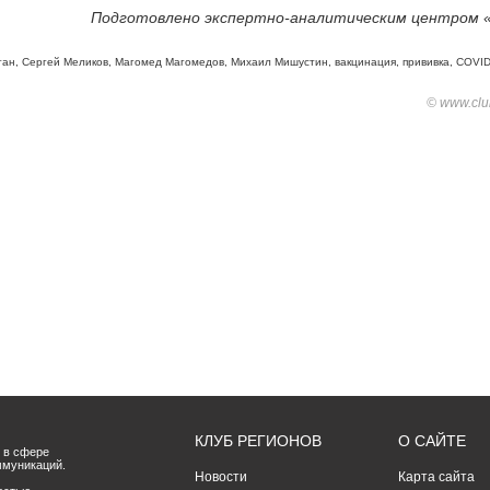
Подготовлено экспертно-аналитическим центром 
тан
,
Сергей Меликов
,
Магомед Магомедов
,
Михаил Мишустин
,
вакцинация
,
прививка
,
COVID
© www.club
КЛУБ РЕГИОНОВ
О САЙТЕ
 в сфере
ммуникаций.
Новости
Карта сайта