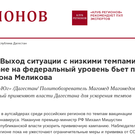
«КЛУБ РЕГИОНОВ»
РЕКОМЕНДУЕТ ПУЛ
ЭКСПЕРТОВ
спублика Дагестан
Выход ситуации с низкими темпам
ане на федеральный уровень бьет 
иона Меликова
«Юг» /Дагестан/ Политобозреватель Магомед Магомедов
рый применяют власти Дагестана для ускорения темпов
 в аутсайдерах среди российских регионов по темпам вакцинации
онавируса. Накануне премьер-министр РФ Михаил Мишустин
спубликанской власти ускорить прививочную кампанию. Наблюдате
регионе пока не ужесточают ограничительные меры и прививка от C