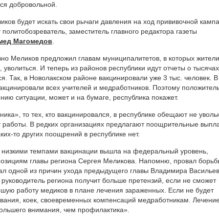
тся добровольной.
ликов будет искать свои рычаги давления на ход прививочной камп
т политобозреватель, заместитель главного редактора газеты
мед Магомедов
.
но Меликов предложил главам муниципалитетов, в которых жители
, уволиться. И теперь из районов республики идут отчеты о тысячах
. Так, в Новолакском районе вакцинировали уже 3 тыс. человек. В
акцинировали всех учителей и медработников. Поэтому положител
нию ситуации, может и на бумаге, республика покажет.
ника», то тех, кто вакцинировался, в республике обещают не уволь
от работы. В редких организациях предлагают поощрительные выпл
Каких-то других поощрений в республике нет.
 с низкими темпами вакцинации вышла на федеральный уровень,
 позициям главы региона Сергея Меликова. Напомню, провал борьб
ал одной из причин ухода предыдущего главы Владимира Васильев
руководитель региона получит больше претензий, если не сможет
ошую работу медиков в плане лечения зараженных. Если не будет
ования, коек, своевременных компенсаций медработникам. Лечени
большего внимания, чем профилактика».