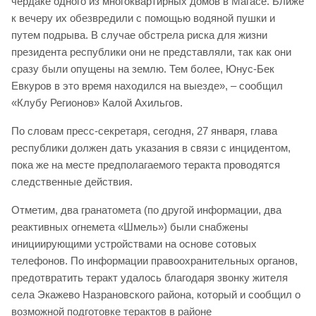
чердаке одного из многоквартирных домов в Магасе. Ближе
к вечеру их обезвредили с помощью водяной пушки и
путем подрыва. В случае обстрела риска для жизни
президента республики они не представляли, так как они
сразу были опущены на землю. Тем более, Юнус-Бек
Евкуров в это время находился на выезде», – сообщил
«Клубу Регионов» Калой Ахильгов.
По словам пресс-секретаря, сегодня, 27 января, глава
республики должен дать указания в связи с инцидентом,
пока же на месте предполагаемого теракта проводятся
следственные действия.
Отметим, два гранатомета (по другой информации, два
реактивных огнемета «Шмель») были снабжены
инициирующими устройствами на основе сотовых
телефонов. По информации правоохранительных органов,
предотвратить теракт удалось благодаря звонку жителя
села Экажево Назрановского района, который и сообщил о
возможной подготовке терактов в районе