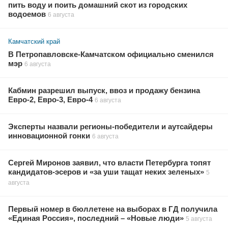
пить воду и поить домашний скот из городских
водоемов
6 августа
Камчатский край
В Петропавловске-Камчатском официально сменился
мэр
6 августа
Кабмин разрешил выпуск, ввоз и продажу бензина
Евро-2, Евро-3, Евро-4
6 августа
Эксперты назвали регионы-победители и аутсайдеры
инновационной гонки
6 августа
Сергей Миронов заявил, что власти Петербурга топят
кандидатов-эсеров и «за уши тащат неких зеленых»
5
августа
Первый номер в бюллетене на выборах в ГД получила
«Единая Россия», последний – «Новые люди»
5 августа