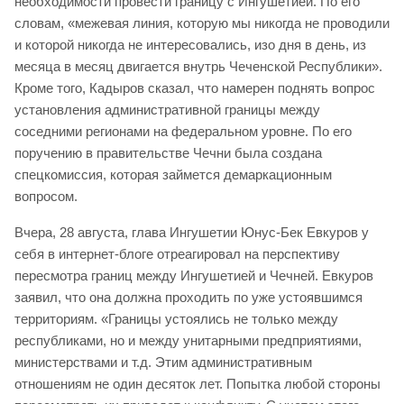
необходимости провести границу с Ингушетией. По его
словам, «межевая линия, которую мы никогда не проводили
и которой никогда не интересовались, изо дня в день, из
месяца в месяц двигается внутрь Чеченской Республики».
Кроме того, Кадыров сказал, что намерен поднять вопрос
установления административной границы между
соседними регионами на федеральном уровне. По его
поручению в правительстве Чечни была создана
спецкомиссия, которая займется демаркационным
вопросом.
Вчера, 28 августа, глава Ингушетии Юнус-Бек Евкуров у
себя в интернет-блоге отреагировал на перспективу
пересмотра границ между Ингушетией и Чечней. Евкуров
заявил, что она должна проходить по уже устоявшимся
территориям. «Границы устоялись не только между
республиками, но и между унитарными предприятиями,
министерствами и т.д. Этим административным
отношениям не один десяток лет. Попытка любой стороны