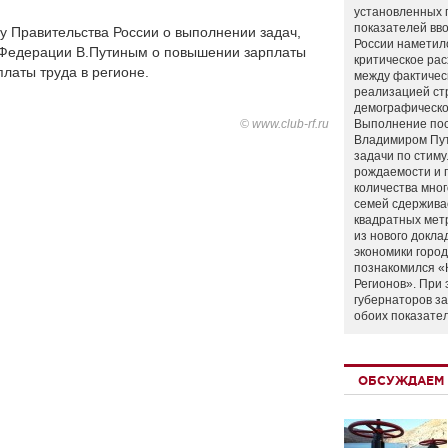
установленных 
показателей вво
у Правительства России о выполнении задач,
России наметил
 Федерации В.Путиным о повышении зарплаты
критическое ра
латы труда в регионе.
между фактичес
реализацией ст
демографическо
© www.club-rf.ru
Выполнение по
Владимиром Пу
задачи по стим
рождаемости и
количества мно
семей сдержива
квадратных мет
из нового докла
экономики город
познакомился «
Регионов». При 
губернаторов з
обоих показате
ОБСУЖДАЕМ 