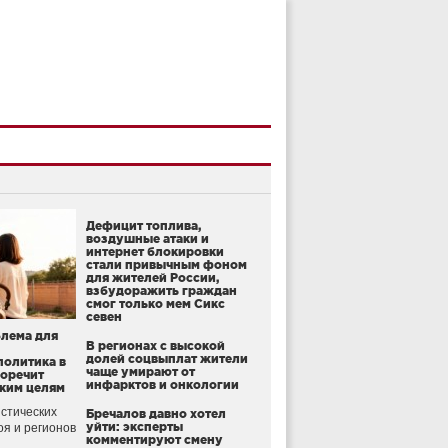
Дефицит топлива,
воздушные атаки и
интернет блокировки
стали привычным фоном
для жителей России,
взбудоражить граждан
смог только мем Сикс
севен
блема для
В регионах с высокой
долей соцвыплат жители
политика в
чаще умирают от
воречит
инфарктов и онкологии
ким целям
стических
Бречалов давно хотел
уйти: эксперты
оя и регионов
комментируют смену