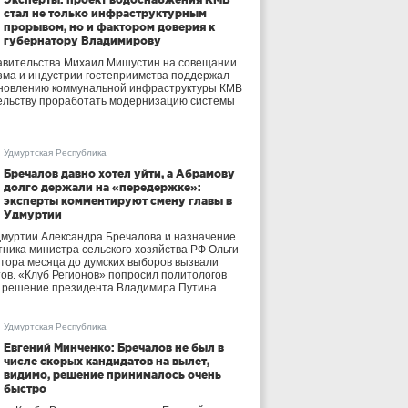
стал не только инфраструктурным
прорывом, но и фактором доверия к
губернатору Владимирову
авительства Михаил Мишустин на совещании
зма и индустрии гостеприимства поддержал
бновлению коммунальной инфраструктуры КМВ
ельству проработать модернизацию системы
Удмуртская Республика
Бречалов давно хотел уйти, а Абрамову
долго держали на «передержке»:
эксперты комментируют смену главы в
Удмуртии
дмуртии Александра Бречалова и назначение
тника министра сельского хозяйства РФ Ольги
тора месяца до думских выборов вызвали
тов. «Клуб Регионов» попросил политологов
е решение президента Владимира Путина.
Удмуртская Республика
Евгений Минченко: Бречалов не был в
числе скорых кандидатов на вылет,
видимо, решение принималось очень
быстро