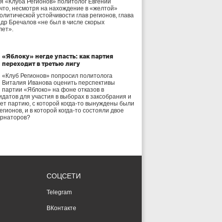
я «Клуба Регионов» политолог Евгений
 что, несмотря на нахождение в «желтой»
олитической устойчивости глав регионов, глава
др Бречалов «не был в числе скорых
лет».
«Яблоку» негде упасть: как партия
переходит в третью лигу
«Клуб Регионов» попросил политолога
Виталия Иванова оценить перспективы
партии «Яблоко» на фоне отказов в
идатов для участия в выборах в заксобрания и
дет партию, с которой когда-то вынуждены были
егионов, и в которой когда-то состояли двое
ернаторов?
СОЦСЕТИ
Telegram
ВКонтакте