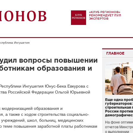
«КЛУБ РЕГИОНОВ»
РЕКОМЕНДУЕТ ПУЛ
ЭКСПЕРТОВ
спублика Ингушетия
ГЛАВНОЕ
судил вопросы повышении
ботникам образования и
Республики Ингушетия Юнус-Бека Евкурова с
ства Российской Федерации Ольгой Юрьевной
Еще одна про
губернаторов:
строительная 
с модернизацией образования и
России проти
я, а также с ходом строительства социально-
демографичес
 учреждений, школ, больниц, медицинских
На фоне оптими
о теме повышения заработной платы работникам
отчетов Минстр
о выполнении