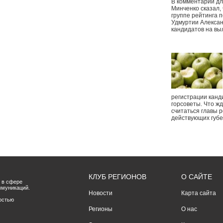
В комментарии дл
Минченко сказал,
группе рейтинга п
Удмуртии Алексан
кандидатов на вы
регистрации канд
горсоветы. Что ж
считаться главы р
действующих губ
КЛУБ РЕГИОНОВ
О САЙТЕ
 в сфере
ммуникаций.
Новости
Карта сайта
остью
Регионы
О нас