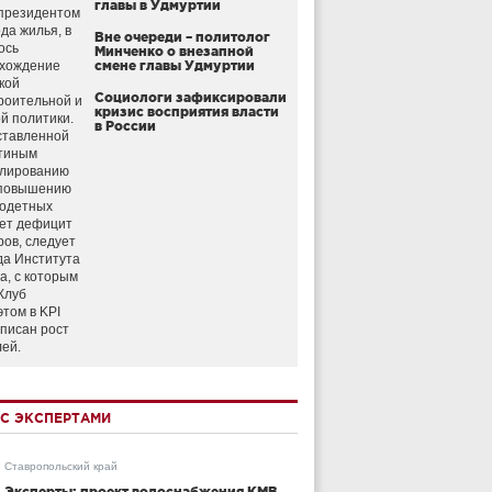
главы в Удмуртии
президентом
да жилья, в
Вне очереди – политолог
ось
Минченко о внезапной
схождение
смене главы Удмуртии
кой
Социологи зафиксировали
роительной и
кризис восприятия власти
й политики.
в России
ставленной
тиным
улированию
 повышению
годетных
ет дефицит
ров, следует
да Института
а, с которым
Клуб
этом в KPI
аписан рост
лей.
С ЭКСПЕРТАМИ
Ставропольский край
Эксперты: проект водоснабжения КМВ