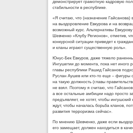
демонстрирует грамотную кадровую по
стабильности в республике.
«Я считаю, что (назначение Гайсанова) 
на выздоровление Евкурова и на возвра
возможный курс. Альтернативы Евкурову 
Шевченко «Клубу Регионов», отметив, ч
конкурсной ситуации приведет к гражданс
и кланы играют существенную роль».
Юнус-Бек Евкуров, даже тяжело раненн
Ингушетии до момента, пока нет иного р
главы республики Рашид Гайсанов подход
Руслан Аушев или кто-то еще – фигуры с
на такую должность (главы правительств
не взял. Поэтому я считаю, что Гайсан
а все остальные амбиции надо просто за
предъявляет, не хотят, чтобы ингушский
ждут, чтобы началась борьба кланов, по
развития терроризма сейчас».
По мнению Шевченко, даже если выздоро
его замещает, должен находиться в кач