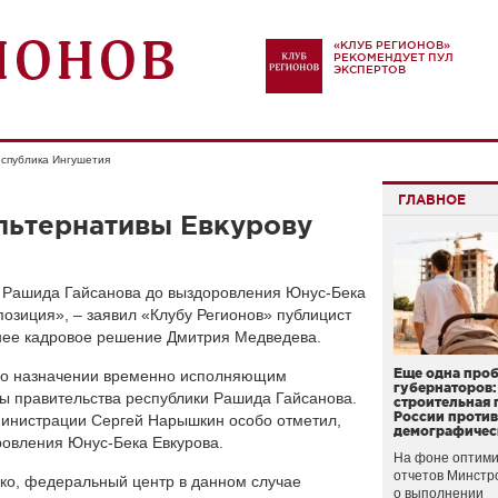
«КЛУБ РЕГИОНОВ»
РЕКОМЕНДУЕТ ПУЛ
ЭКСПЕРТОВ
спублика Ингушетия
ГЛАВНОЕ
льтернативы Евкурову
 Рашида Гайсанова до выздоровления Юнус-Бека
позиция», – заявил «Клубу Регионов» публицист
нее кадровое решение Дмитрия Медведева.
Еще одна про
з о назначении временно исполняющим
губернаторов:
ы правительства республики Рашида Гайсанова.
строительная 
России проти
министрации Сергей Нарышкин особо отметил,
демографичес
ровления Юнус-Бека Евкурова.
На фоне оптими
отчетов Минстр
о, федеральный центр в данном случае
о выполнении