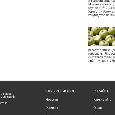
В комментарии дл
Минченко сказал,
группе рейтинга п
Удмуртии Алексан
кандидатов на вы
регистрации канд
горсоветы. Что ж
считаться главы р
действующих губ
КЛУБ РЕГИОНОВ
О САЙТЕ
 в сфере
ммуникаций.
Новости
Карта сайта
остью
Регионы
О нас