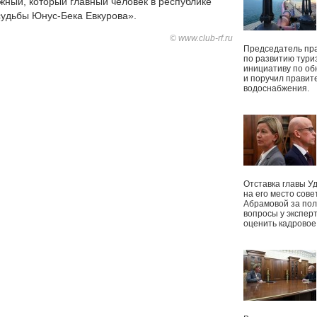
жный, который главный человек в республике
судьбы Юнус-Бека Евкурова».
© www.club-rf.ru
Председатель пр
по развитию тури
инициативу по о
и поручил правит
водоснабжения.
Отставка главы У
на его место сове
Абрамовой за пол
вопросы у экспер
оценить кадрово