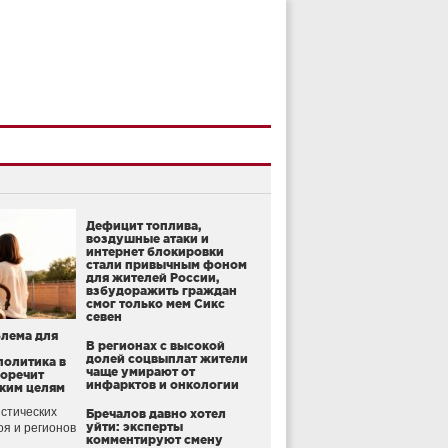
Дефицит топлива,
воздушные атаки и
интернет блокировки
стали привычным фоном
для жителей России,
взбудоражить граждан
смог только мем Сикс
севен
блема для
В регионах с высокой
долей соцвыплат жители
политика в
чаще умирают от
воречит
инфарктов и онкологии
ким целям
стических
Бречалов давно хотел
уйти: эксперты
оя и регионов
комментируют смену