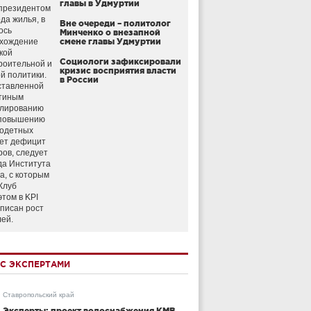
главы в Удмуртии
президентом
да жилья, в
Вне очереди – политолог
ось
Минченко о внезапной
схождение
смене главы Удмуртии
кой
Социологи зафиксировали
роительной и
кризис восприятия власти
й политики.
в России
ставленной
тиным
улированию
 повышению
годетных
ет дефицит
ров, следует
да Института
а, с которым
Клуб
этом в KPI
аписан рост
лей.
С ЭКСПЕРТАМИ
Ставропольский край
Эксперты: проект водоснабжения КМВ