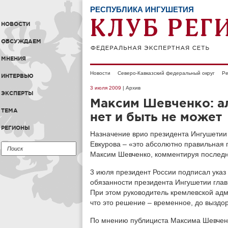
РЕСПУБЛИКА ИНГУШЕТИЯ
НОВОСТИ
ОБСУЖДАЕМ
МНЕНИЯ
Новости
Северо-Кавказский федеральный округ
Ре
ИНТЕРВЬЮ
3 июля 2009
| Архив
ЭКСПЕРТЫ
Максим Шевченко: а
ТЕМА
нет и быть не может
РЕГИОНЫ
Назначение врио президента Ингушетии
Евкурова – «это абсолютно правильная 
Максим Шевченко, комментируя послед
3 июля президент России подписал ука
обязанности президента Ингушетии глав
При этом руководитель кремлевской ад
что это решение – временное, до выздо
По мнению публициста Максима Шевченк