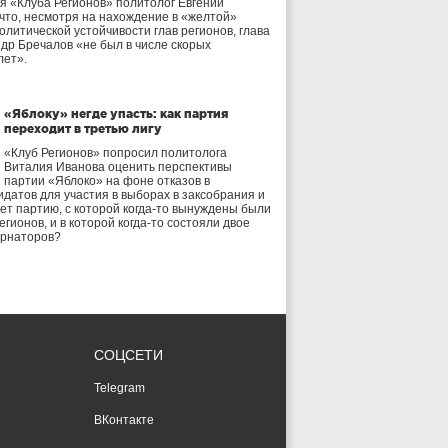
я «Клуба Регионов» политолог Евгений
 что, несмотря на нахождение в «желтой»
олитической устойчивости глав регионов, глава
др Бречалов «не был в числе скорых
лет».
«Яблоку» негде упасть: как партия
переходит в третью лигу
«Клуб Регионов» попросил политолога
Виталия Иванова оценить перспективы
партии «Яблоко» на фоне отказов в
идатов для участия в выборах в заксобрания и
дет партию, с которой когда-то вынуждены были
егионов, и в которой когда-то состояли двое
ернаторов?
СОЦСЕТИ
Telegram
ВКонтакте