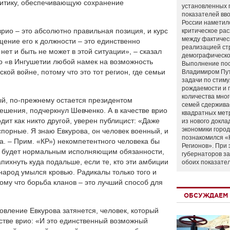
литику, обеспечивающую сохранение
установленных 
показателей вво
России наметил
врио – это абсолютно правильная позиция, и курс
критическое ра
между фактичес
щение его к должности – это единственно
реализацией ст
нет и быть не может в этой ситуации», – сказал
демографическо
то «в Ингушетии любой намек на возможность
Выполнение по
кой войне, потому что это тот регион, где семьи
Владимиром Пу
задачи по стим
рождаемости и
количества мно
ый, по-прежнему остается президентом
семей сдержива
ешения, подчеркнул Шевченко. А в качестве врио
квадратных мет
ит как никто другой, уверен публицист: «Даже
из нового докла
экономики город
порные. Я знаю Евкурова, он человек военный, и
познакомился «
а. – Прим. «КР») некомпетентного человека бы
Регионов». При 
ов будет нормальным исполняющим обязанности,
губернаторов з
пихнуть куда подальше, если те, кто эти амбиции
обоих показате
 народ умылся кровью. Радикалы только того и
тому что борьба кланов – это лучший способ для
ОБСУЖДАЕМ 
вление Евкурова затянется, человек, который
естве врио: «И это единственный возможный