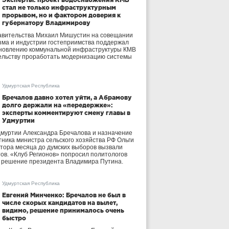
стал не только инфраструктурным
прорывом, но и фактором доверия к
губернатору Владимирову
авительства Михаил Мишустин на совещании
зма и индустрии гостеприимства поддержал
бновлению коммунальной инфраструктуры КМВ
ельству проработать модернизацию системы
Удмуртская Республика
Бречалов давно хотел уйти, а Абрамову
долго держали на «передержке»:
эксперты комментируют смену главы в
Удмуртии
дмуртии Александра Бречалова и назначение
тника министра сельского хозяйства РФ Ольги
тора месяца до думских выборов вызвали
тов. «Клуб Регионов» попросил политологов
е решение президента Владимира Путина.
Удмуртская Республика
Евгений Минченко: Бречалов не был в
числе скорых кандидатов на вылет,
видимо, решение принималось очень
быстро