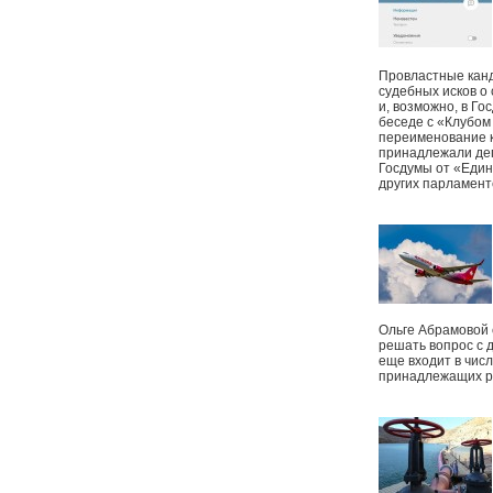
Провластные канд
судебных исков о
и, возможно, в Г
беседе с «Клубом
переименование к
принадлежали деп
Госдумы от «Един
других парламент
Ольге Абрамовой
решать вопрос с 
еще входит в чис
принадлежащих р