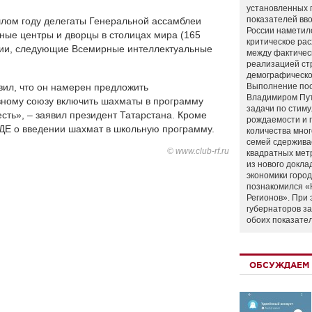
установленных 
показателей вво
лом году делегаты Генеральной ассамблеи
России наметил
ые центры и дворцы в столицах мира (165
критическое ра
кии, следующие Всемирные интеллектуальные
между фактичес
реализацией ст
демографическо
ил, что он намерен предложить
Выполнение по
Владимиром Пу
ному союзу включить шахматы в программу
задачи по стим
есть», – заявил президент Татарстана. Кроме
рождаемости и
ИДЕ о введении шахмат в школьную программу.
количества мно
семей сдержива
© www.club-rf.ru
квадратных мет
из нового докла
экономики город
познакомился «
Регионов». При 
губернаторов з
обоих показате
ОБСУЖДАЕМ 