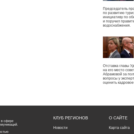
Председатель пр
по развитию тури
инициативу по о
и поручил правит
водоснабжения.
Отставка главы У
на его место сове
Абрамовой за пол
вопросы у экспер
оценить кадрово
КЛУБ РЕГИОНОВ
О САЙТЕ
 в сфере
ммуникаций.
Новости
Карта сайта
остью