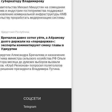
губернатору Владимирову
авительства Михаил Мишустин на совещании
зма и индустрии гостеприимства поддержал
бновлению коммунальной инфраструктуры КМВ
ельству проработать модернизацию системы
Удмуртская Республика
Бречалов давно хотел уйти, а Абрамову
долго держали на «передержке»:
эксперты комментируют смену главы в
Удмуртии
дмуртии Александра Бречалова и назначение
тника министра сельского хозяйства РФ Ольги
тора месяца до думских выборов вызвали
тов. «Клуб Регионов» попросил политологов
е решение президента Владимира Путина.
СОЦСЕТИ
Telegram