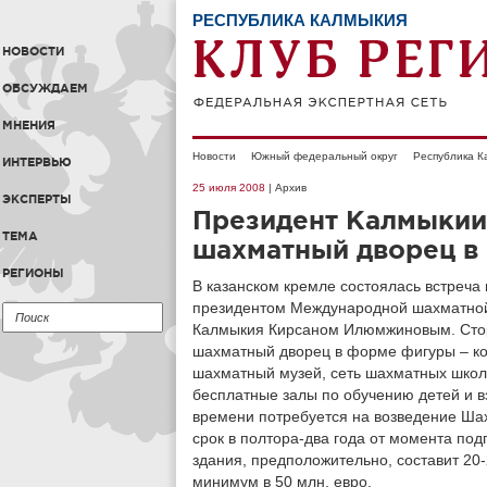
РЕСПУБЛИКА КАЛМЫКИЯ
НОВОСТИ
ОБСУЖДАЕМ
МНЕНИЯ
Новости
Южный федеральный округ
Республика К
ИНТЕРВЬЮ
25 июля 2008
| Архив
ЭКСПЕРТЫ
Президент Калмыкии 
ТЕМА
шахматный дворец в 
РЕГИОНЫ
В казанском кремле состоялась встреч
президентом Международной шахматной
Калмыкия Кирсаном Илюмжиновым. Сторо
шахматный дворец в форме фигуры – ко
шахматный музей, сеть шахматных школ,
бесплатные залы по обучению детей и в
времени потребуется на возведение Ша
срок в полтора-два года от момента по
здания, предположительно, составит 20-
минимум в 50 млн. евро.