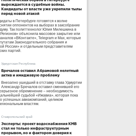
вырождается в судебные войны.
Кандидаты от власти уже укрепили тылы
перед новой атакой
идаты в Петербурге готовятся к волне
 снятии оппонентов на выборах в заксобрание
осдуму. Так политтехнолог Юлия Милешкина в
 Регионов» объяснила массовое закрытие или
аналов «ВКонтакте», Telegram и Max, которые
утатам Законодательного собрания и
ой России» и отдельным представителям
ских партий.
Удмуртская Республика
Бречалов оставил Абрамовой нелетный
актив и имиджевую проблему
Внезапно ушедший в отставку глава Удмуртии
Александр Бречалов оставил сменившей его
 серьезное обременение – необходимость
дальнейшей судьбой «Ижавиа», которая пока
ло успешных авиакомпаний, целиком
егиональным властям.
Ставропольский край
Эксперты: проект водоснабжения КМВ
стал не только инфраструктурным
прорывом, но и фактором доверия к