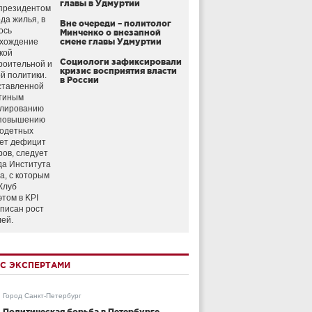
главы в Удмуртии
президентом
да жилья, в
Вне очереди – политолог
ось
Минченко о внезапной
схождение
смене главы Удмуртии
кой
Социологи зафиксировали
роительной и
кризис восприятия власти
й политики.
в России
ставленной
тиным
улированию
 повышению
годетных
ет дефицит
ров, следует
да Института
а, с которым
Клуб
этом в KPI
аписан рост
лей.
С ЭКСПЕРТАМИ
Город Санкт-Петербург
Политическая борьба в Петербурге