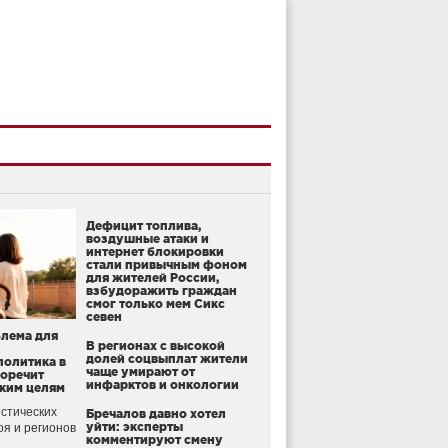
Дефицит топлива,
воздушные атаки и
интернет блокировки
стали привычным фоном
для жителей России,
взбудоражить граждан
смог только мем Сикс
севен
блема для
В регионах с высокой
долей соцвыплат жители
политика в
чаще умирают от
воречит
инфарктов и онкологии
ким целям
стических
Бречалов давно хотел
уйти: эксперты
оя и регионов
комментируют смену