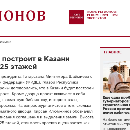
«КЛУБ РЕГИОНОВ»
РЕКОМЕНДУЕТ ПУЛ
ЭКСПЕРТОВ
алмыкия
ГЛАВНОЕ
построит в Казани
25 этажей
а президента Татарстана Минтимера Шаймиева с
 федерации (ФИДЕ), главой Республики
ны договорились, что в Казани будет построен
роля. Кроме дворца проект включает в себя
Еще одна про
 шахматную библиотеку, интернет-залы,
губернаторов:
зрослых. На вопрос журналистов о том, сколько
строительная 
России проти
хматного дворца, Кирсан Илюмжинов обозначил
демографичес
дписания соглашения и выделения земли. Высота
На фоне оптими
25 этажей, стоимость проекта оценивается как
отчетов Минстр
о выполнении