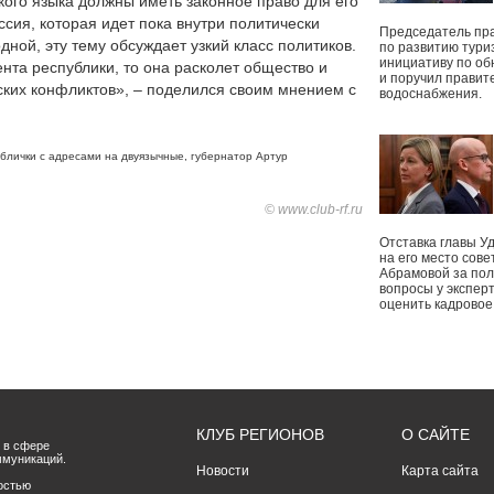
ского языка должны иметь законное право для его
ссия, которая идет пока внутри политически
Председатель пр
дной, эту тему обсуждает узкий класс политиков.
по развитию тури
инициативу по о
нта республики, то она расколет общество и
и поручил правит
ских конфликтов», – поделился своим мнением с
водоснабжения.
блички с адресами на двуязычные
,
губернатор Артур
© www.club-rf.ru
Отставка главы У
на его место сове
Абрамовой за пол
вопросы у экспер
оценить кадрово
КЛУБ РЕГИОНОВ
О САЙТЕ
 в сфере
ммуникаций.
Новости
Карта сайта
остью