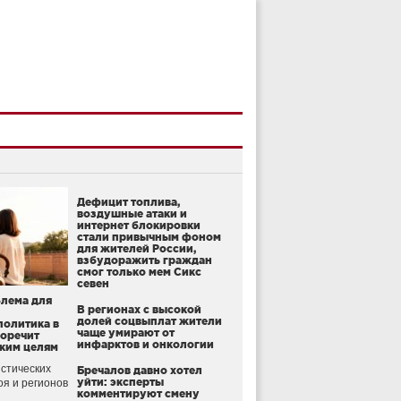
Дефицит топлива,
воздушные атаки и
интернет блокировки
стали привычным фоном
для жителей России,
взбудоражить граждан
смог только мем Сикс
севен
блема для
В регионах с высокой
долей соцвыплат жители
политика в
чаще умирают от
воречит
инфарктов и онкологии
ким целям
стических
Бречалов давно хотел
уйти: эксперты
оя и регионов
комментируют смену