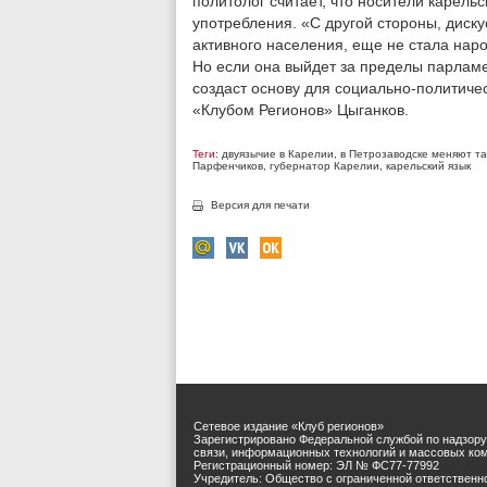
политолог считает, что носители карель
употребления. «С другой стороны, диску
активного населения, еще не стала наро
Но если она выйдет за пределы парламе
создаст основу для социально-политиче
«Клубом Регионов» Цыганков.
Теги:
двуязычие в Карелии
,
в Петрозаводске меняют та
Парфенчиков
,
губернатор Карелии
,
карельский язык
Версия для печати
Сетевое издание «Клуб регионов»
Зарегистрировано Федеральной службой по надзору
связи, информационных технологий и массовых ко
Регистрационный номер: ЭЛ № ФС77-77992
Учредитель: Общество с ограниченной ответственн