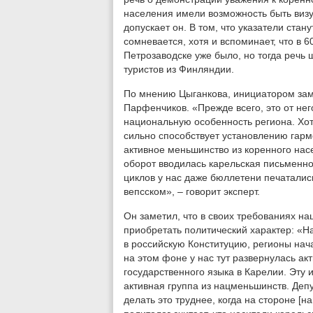
населения имели возможность быть визу
допускает он. В том, что указатели стан
сомневается, хотя и вспоминает, что в 
Петрозаводске уже было, но тогда речь 
туристов из Финляндии.
По мнению Цыганкова, инициатором зам
Парфенчиков. «Прежде всего, это от нег
национальную особенность региона. Хот
сильно способствует установлению гарм
активное меньшинство из коренного насе
оборот вводилась карельская письменно
циклов у нас даже бюллетени печатались
вепсском», – говорит эксперт.
Он заметил, что в своих требованиях н
приобретать политический характер: «Н
в российскую Конституцию, регионы нача
на этом фоне у нас тут развернулась ак
государственного языка в Карелии. Эту 
активная группа из нацменьшинств. Депут
делать это труднее, когда на стороне [