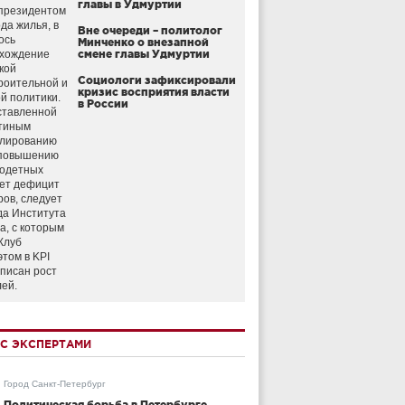
главы в Удмуртии
президентом
да жилья, в
Вне очереди – политолог
ось
Минченко о внезапной
схождение
смене главы Удмуртии
кой
Социологи зафиксировали
роительной и
кризис восприятия власти
й политики.
в России
ставленной
тиным
улированию
 повышению
годетных
ет дефицит
ров, следует
да Института
а, с которым
Клуб
этом в KPI
аписан рост
лей.
С ЭКСПЕРТАМИ
Город Санкт-Петербург
Политическая борьба в Петербурге