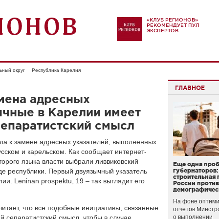
«КЛУБ РЕГИОНОВ»
РЕКОМЕНДУЕТ ПУЛ
ЭКСПЕРТОВ
ьный округ
Республика Карелия
ГЛАВНОЕ
мена адресных
ычные в Карелии имеет
сепаратистский смысл
ла к замене адресных указателей, выполненных
усском и карельском. Как сообщает интернет-
второго языка власти выбрали ливвиковский
Еще одна про
де республики. Первый двуязычный указатель
губернаторов:
строительная 
и. Leninan prospektu, 19 – так выглядит его
России проти
демографичес
На фоне оптими
читает, что все подобные инициативы, связанные
отчетов Минстр
й сепаратистский смысл, чтобы в случае
о выполнении