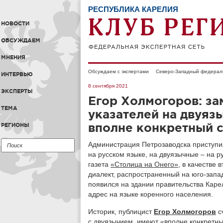
РЕСПУБЛИКА КАРЕЛИЯ
НОВОСТИ
ОБСУЖДАЕМ
МНЕНИЯ
Обсуждаем с экспертами
Северо-Западный федерал
ИНТЕРВЬЮ
8 сентября 2021
ЭКСПЕРТЫ
Егор Холмогоров: за
ТЕМА
указателей на двуяз
вполне конкретный 
РЕГИОНЫ
Администрация Петрозаводска приступи
на русском языке, на двуязычные – на р
газета
«Столица на Онего»
, в качестве 
диалект, распространенный на юго-запа
появился на здании правительства Карели
адрес на языке коренного населения.
Историк, публицист
Егор Холмогоров
с
с двуязычием, имеют «вполне конкретны