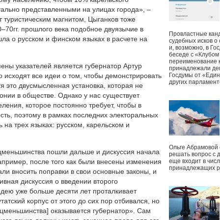
ально представленными на улицах города», –
ут туристическим магнитом, Цыганков тоже
60–70гг. прошлого века подобное двуязычие в
Провластные канд
шла о русском и финском языках в расчете на
судебных исков о
и, возможно, в Г
беседе с «Клубом
переименование к
ены указателей является губернатор Артур
принадлежали деп
о исходят все идеи о том, чтобы демонстрировать
Госдумы от «Един
других парламент
я это двусмысленная установка, которая не
онии в обществе. Однако у нас существует
ления, которое постоянно требует, чтобы в
сть, поэтому в рамках последних электоральных
 на трех языках: русском, карельском и
Ольге Абрамовой
ацменьшинства пошли дальше и дискуссия начала
решать вопрос с 
апример, после того как были внесены изменения
еще входит в чис
принадлежащих р
ли вносить поправки в свои основные законы, и
тивная дискуссия о введении второго
идею уже больше десяти лет проталкивает
атский корпус от этого до сих пор отбивался, но
нацменьшинства] оказывается губернатор». Сам