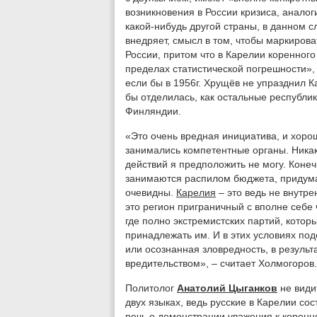
возникновения в России кризиса, аналог
какой-нибудь другой страны, в данном сл
внедряет, смысл в том, чтобы маркиров
России, притом что в Карелии коренного
пределах статистической погрешности», 
если бы в 1956г. Хрущёв не упразднил 
бы отделилась, как остальные республик
Финляндии.
«Это очень вредная инициатива, и хоро
занимались компетентные органы. Никак
действий я предположить не могу. Конеч
занимаются распилом бюджета, придумал
очевидны.
Карелия
– это ведь не внутре
это регион приграничный с вполне себе 
где полно экстремистских партий, котор
принадлежать им. И в этих условиях под
или осознанная зловредность, в результ
вредительством», – считает Холмогоров.
Политолог
Анатолий Цыганков
не види
двух языках, ведь русские в Карелии со
речь о демонстрации уважения к коренн