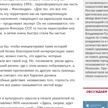
установленных 
ичного кризису 1991г., переоформиться как часть
показателей вво
учае – Финляндии». «Для тех, кто все это
России наметил
ать эту территорию как не принадлежащую
критическое ра
 населения, говорящего на карельском языке, – в
между фактичес
реализацией ст
– продолжает эксперт. Он не сомневается, что
демографическо
Карело-Финскую ССР, то после перестройки она
Выполнение по
и, а затем очень быстро стала бы частью
Владимиром Пу
задачи по стим
рождаемости и
количества мно
шо бы, чтобы инициаторами таких историй
семей сдержива
ой более благоприятной интерпретации таких
квадратных мет
но, можно счесть, что идиоты, которые
из нового докла
и вот такой ход. Но, понимаете, риски здесь
экономики город
познакомился «
нний регион, где с этим можно побаловаться, а
Регионов». При 
четкими претензиями по другую часть границы,
губернаторов з
ые считают, что вся Карелия должна
обоих показате
обные действия, независимо того, глупость это
ате все равно оказываются чистой воды
ОБСУЖДАЕМ 
т и культурного смысла в печати указателей на
ставляют 80% населения. «Здесь, скорее, идет
ому населению, чтобы 10% карельского