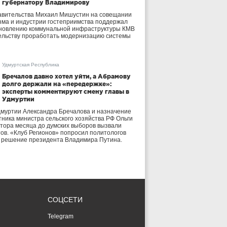
губернатору Владимирову
авительства Михаил Мишустин на совещании
зма и индустрии гостеприимства поддержал
бновлению коммунальной инфраструктуры КМВ
ельству проработать модернизацию системы
Удмуртская Республика
Бречалов давно хотел уйти, а Абрамову
долго держали на «передержке»:
эксперты комментируют смену главы в
Удмуртии
дмуртии Александра Бречалова и назначение
тника министра сельского хозяйства РФ Ольги
тора месяца до думских выборов вызвали
тов. «Клуб Регионов» попросил политологов
е решение президента Владимира Путина.
СОЦСЕТИ
Telegram