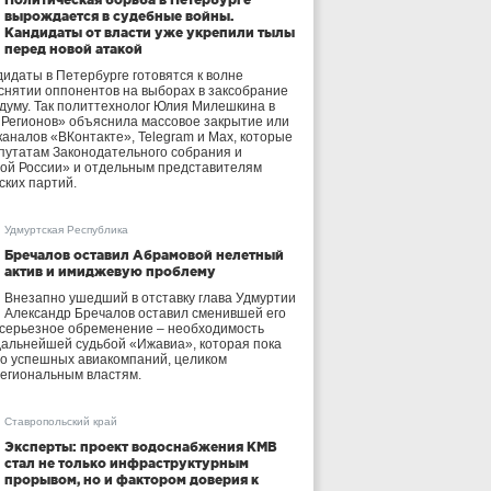
вырождается в судебные войны.
Кандидаты от власти уже укрепили тылы
перед новой атакой
идаты в Петербурге готовятся к волне
 снятии оппонентов на выборах в заксобрание
осдуму. Так политтехнолог Юлия Милешкина в
 Регионов» объяснила массовое закрытие или
аналов «ВКонтакте», Telegram и Max, которые
утатам Законодательного собрания и
ой России» и отдельным представителям
ских партий.
Удмуртская Республика
Бречалов оставил Абрамовой нелетный
актив и имиджевую проблему
Внезапно ушедший в отставку глава Удмуртии
Александр Бречалов оставил сменившей его
 серьезное обременение – необходимость
дальнейшей судьбой «Ижавиа», которая пока
ло успешных авиакомпаний, целиком
егиональным властям.
Ставропольский край
Эксперты: проект водоснабжения КМВ
стал не только инфраструктурным
прорывом, но и фактором доверия к