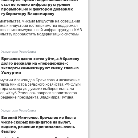
стал не только инфраструктурным
прорывом, но и фактором доверия к
губернатору Владимирову
авительства Михаил Мишустин на совещании
зма и индустрии гостеприимства поддержал
бновлению коммунальной инфраструктуры КМВ
ельству проработать модернизацию системы
Удмуртская Республика
Бречалов давно хотел уйти, а Абрамову
долго держали на «передержке»:
эксперты комментируют смену главы в
Удмуртии
дмуртии Александра Бречалова и назначение
тника министра сельского хозяйства РФ Ольги
тора месяца до думских выборов вызвали
тов. «Клуб Регионов» попросил политологов
е решение президента Владимира Путина.
Удмуртская Республика
Евгений Минченко: Бречалов не был в
числе скорых кандидатов на вылет,
видимо, решение принималось очень
быстро