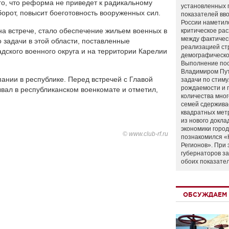
го, что реформа не приведет к радикальному
установленных 
борот, повысит боеготовность вооруженных сил.
показателей вво
России наметил
а встрече, стало обеспечение жильем военных в
критическое ра
между фактичес
 задачи в этой области, поставленные
реализацией ст
дского военного округа и на территории Карелии
демографическо
Выполнение по
Владимиром Пу
ании в республике. Перед встречей с Главой
задачи по стим
рождаемости и
вал в республиканском военкомате и отметил,
количества мно
семей сдержива
квадратных мет
из нового докла
экономики город
© www.club-rf.ru
познакомился «
Регионов». При 
губернаторов з
обоих показате
ОБСУЖДАЕМ 