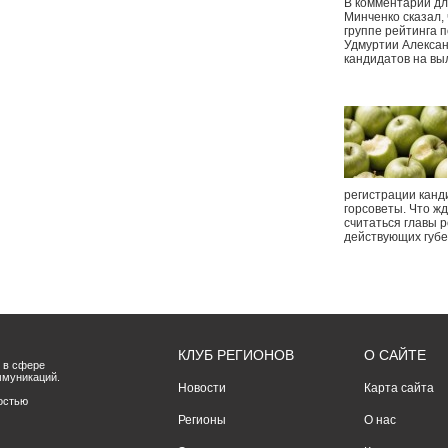
В комментарии дл
Минченко сказал,
группе рейтинга п
Удмуртии Алексан
кандидатов на вы
регистрации канд
горсоветы. Что ж
считаться главы р
действующих губ
КЛУБ РЕГИОНОВ
О САЙТЕ
 в сфере
ммуникаций.
Новости
Карта сайта
остью
Регионы
О нас