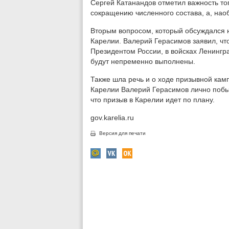
Сергей Катанандов отметил важность то
сокращению численного состава, а, нао
Вторым вопросом, который обсуждался н
Карелии. Валерий Герасимов заявил, что
Президентом России, в войсках Ленингра
будут непременно выполнены.
Также шла речь и о ходе призывной камп
Карелии Валерий Герасимов лично побы
что призыв в Карелии идет по плану.
gov.karelia.ru
Версия для печати