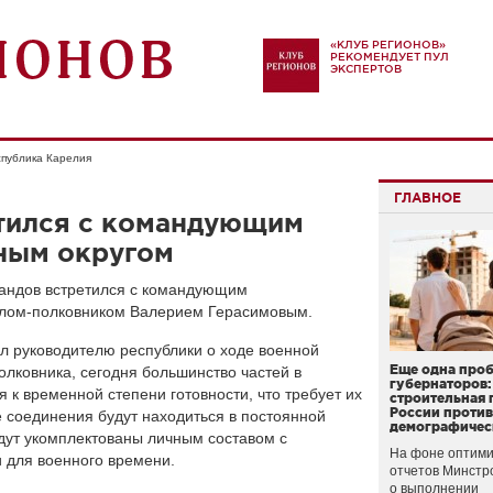
«КЛУБ РЕГИОНОВ»
РЕКОМЕНДУЕТ ПУЛ
ЭКСПЕРТОВ
публика Карелия
ГЛАВНОЕ
етился с командующим
ным округом
нандов встретился с командующим
алом-полковником Валерием Герасимовым.
л руководителю республики о ходе военной
Еще одна про
олковника, сегодня большинство частей в
губернаторов:
 к временной степени готовности, что требует их
строительная 
России проти
 соединения будут находиться в постоянной
демографичес
удут укомплектованы личным составом с
На фоне оптими
 для военного времени.
отчетов Минстр
о выполнении