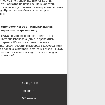
я «Клуба Регионов» политолог Евгений
 что, несмотря на нахождение в «желтой»
олитической устойчивости глав регионов, глава
др Бречалов «не был в числе скорых
лет».
«Яблоку» негде упасть: как партия
переходит в третью лигу
«Клуб Регионов» попросил политолога
Виталия Иванова оценить перспективы
партии «Яблоко» на фоне отказов в
идатов для участия в выборах в заксобрания и
дет партию, с которой когда-то вынуждены были
егионов, и в которой когда-то состояли двое
ернаторов?
СОЦСЕТИ
Telegram
ВКонтакте