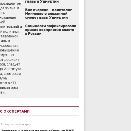
главы в Удмуртии
президентом
да жилья, в
Вне очереди – политолог
ось
Минченко о внезапной
схождение
смене главы Удмуртии
кой
Социологи зафиксировали
роительной и
кризис восприятия власти
й политики.
в России
ставленной
тиным
улированию
 повышению
годетных
ет дефицит
ров, следует
да Института
а, с которым
Клуб
этом в KPI
аписан рост
лей.
С ЭКСПЕРТАМИ
Ставропольский край
Эксперты: проект водоснабжения КМВ