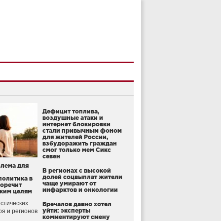
Дефицит топлива,
воздушные атаки и
интернет блокировки
стали привычным фоном
для жителей России,
взбудоражить граждан
смог только мем Сикс
севен
блема для
В регионах с высокой
долей соцвыплат жители
политика в
чаще умирают от
воречит
инфарктов и онкологии
ким целям
стических
Бречалов давно хотел
уйти: эксперты
оя и регионов
комментируют смену