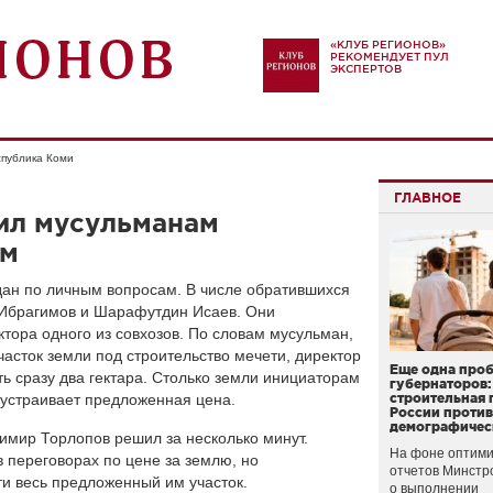
«КЛУБ РЕГИОНОВ»
РЕКОМЕНДУЕТ ПУЛ
ЭКСПЕРТОВ
публика Коми
ГЛАВНОЕ
ил мусульманам
ем
ан по личным вопросам. В числе обратившихся
 Ибрагимов и Шарафутдин Исаев. Они
ктора одного из совхозов. По словам мусульман,
асток земли под строительство мечети, директор
Еще одна про
ть сразу два гектара. Столько земли инициаторам
губернаторов:
е устраивает предложенная цена.
строительная 
России проти
демографичес
мир Торлопов решил за несколько минут.
На фоне оптими
 переговорах по цене за землю, но
отчетов Минстр
 весь предложенный им участок.
о выполнении