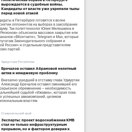
вырождается в судебные войны.
Кандидаты от власти уже укрепили тылы
перед новой атакой
идаты в Петербурге готовятся к волне
 снятии оппонентов на выборах в заксобрание
осдуму. Так политтехнолог Юлия Милешкина в
 Регионов» объяснила массовое закрытие или
аналов «ВКонтакте», Telegram и Max, которые
утатам Законодательного собрания и
ой России» и отдельным представителям
ских партий.
Удмуртская Республика
Бречалов оставил Абрамовой нелетный
актив и имиджевую проблему
Внезапно ушедший в отставку глава Удмуртии
Александр Бречалов оставил сменившей его
 серьезное обременение – необходимость
дальнейшей судьбой «Ижавиа», которая пока
ло успешных авиакомпаний, целиком
егиональным властям.
Ставропольский край
Эксперты: проект водоснабжения КМВ
стал не только инфраструктурным
прорывом, но и фактором доверия к