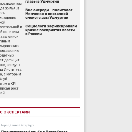
главы в Удмуртии
президентом
да жилья, в
Вне очереди – политолог
ось
Минченко о внезапной
схождение
смене главы Удмуртии
кой
Социологи зафиксировали
роительной и
кризис восприятия власти
й политики.
в России
ставленной
тиным
улированию
 повышению
годетных
ет дефицит
ров, следует
да Института
а, с которым
Клуб
этом в KPI
аписан рост
лей.
С ЭКСПЕРТАМИ
Город Санкт-Петербург
Политическая борьба в Петербурге