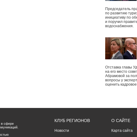
Председатель пр
по развитию тури
инициативу по о
и поручил правит
водоснабжения.
Отставка главы У
на его место сове
Абрамовой за пол
вопросы у экспер
оценить кадрово
КЛУБ РЕГИОНОВ
О САЙТЕ
 в сфере
ммуникаций.
Новости
Карта сайта
остью