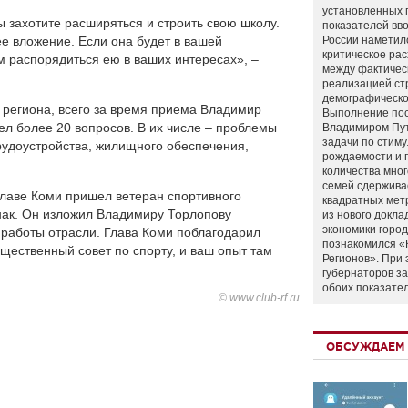
установленных 
 захотите расширяться и строить свою школу.
показателей вво
шее вложение. Если она будет в вашей
России наметил
критическое ра
м распорядиться ею в ваших интересах», –
между фактичес
реализацией ст
демографическо
 региона, всего за время приема Владимир
Выполнение по
ел более 20 вопросов. В их числе – проблемы
Владимиром Пу
задачи по стим
трудоустройства, жилищного обеспечения,
рождаемости и
количества мно
семей сдержива
 главе Коми пришел ветеран спортивного
квадратных мет
ак. Он изложил Владимиру Торлопову
из нового докла
экономики город
работы отрасли. Глава Коми поблагодарил
познакомился «
щественный совет по спорту, и ваш опыт там
Регионов». При 
губернаторов з
обоих показате
© www.club-rf.ru
ОБСУЖДАЕМ 