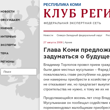
РЕСПУБЛИКА КОМИ
НОВОСТИ
ОБСУЖДАЕМ
МНЕНИЯ
Новости
Северо-Западный федеральный округ
Рес
ИНТЕРВЬЮ
27 августа 2008
| Архив
ЭКСПЕРТЫ
Глава Коми предлож
ТЕМА
задуматься о будущ
РЕГИОНЫ
Владимир Торлопов провел прием гражд
были двое местных мусульман – Фарид
пожаловались главе республики на дире
они намерены приобрести в хозяйстве уч
не отказывает им, но предлагает выкупи
строительства не нужно, к тому же их н
Продолжающийся восемь лет спор Влади
Мусульманам он пообещал содействие в
порекомендовал жалобщикам приобрести