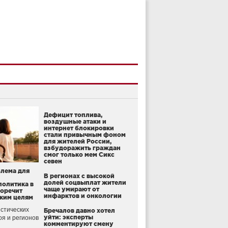
Дефицит топлива,
воздушные атаки и
интернет блокировки
стали привычным фоном
для жителей России,
взбудоражить граждан
смог только мем Сикс
севен
блема для
В регионах с высокой
долей соцвыплат жители
политика в
чаще умирают от
воречит
инфарктов и онкологии
ким целям
стических
Бречалов давно хотел
уйти: эксперты
оя и регионов
комментируют смену