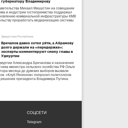
губернатору Владимирову
авительства Михаил Мишустин на совещании
зма и индустрии гостеприимства поддержал
бновлению коммунальной инфраструктуры КМВ
ельству проработать модернизацию системы
Удмуртская Республика
Бречалов давно хотел уйти, а Абрамову
долго держали на «передержке»:
эксперты комментируют смену главы в
Удмуртии
дмуртии Александра Бречалова и назначение
тника министра сельского хозяйства РФ Ольги
тора месяца до думских выборов вызвали
тов. «Клуб Регионов» попросил политологов
е решение президента Владимира Путина.
СОЦСЕТИ
Telegram