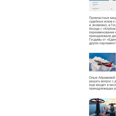
Провластные канд
судебных исков о
и, возможно, в Г
беседе с «Клубом
переименование к
принадлежали деп
Госдумы от «Един
других парламент
Ольге Абрамовой
решать вопрос с 
еще входит в чис
принадлежащих р