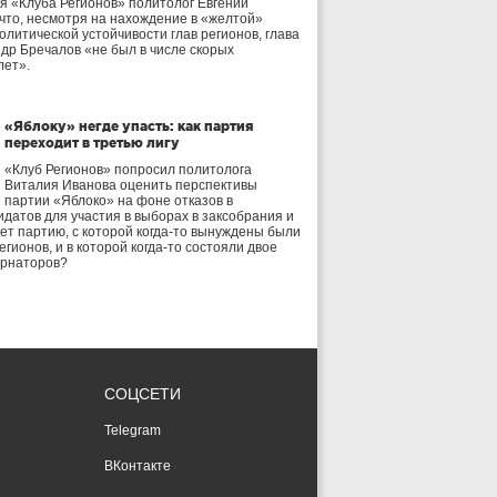
я «Клуба Регионов» политолог Евгений
 что, несмотря на нахождение в «желтой»
олитической устойчивости глав регионов, глава
др Бречалов «не был в числе скорых
лет».
«Яблоку» негде упасть: как партия
переходит в третью лигу
«Клуб Регионов» попросил политолога
Виталия Иванова оценить перспективы
партии «Яблоко» на фоне отказов в
идатов для участия в выборах в заксобрания и
дет партию, с которой когда-то вынуждены были
егионов, и в которой когда-то состояли двое
ернаторов?
СОЦСЕТИ
Telegram
ВКонтакте