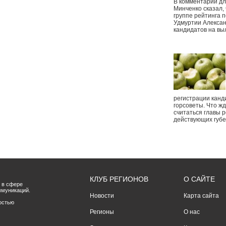
В комментарии дл
Минченко сказал,
группе рейтинга п
Удмуртии Алексан
кандидатов на вы
регистрации канд
горсоветы. Что ж
считаться главы р
действующих губ
КЛУБ РЕГИОНОВ
О САЙТЕ
 в сфере
ммуникаций.
Новости
Карта сайта
остью
Регионы
О нас