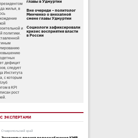
главы в Удмуртии
президентом
да жилья, в
Вне очереди – политолог
ось
Минченко о внезапной
схождение
смене главы Удмуртии
кой
Социологи зафиксировали
роительной и
кризис восприятия власти
й политики.
в России
ставленной
тиным
улированию
 повышению
годетных
ет дефицит
ров, следует
да Института
а, с которым
Клуб
этом в KPI
аписан рост
лей.
С ЭКСПЕРТАМИ
Ставропольский край
Эксперты: проект водоснабжения КМВ