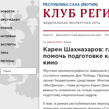
РЕСПУБЛИКА САХА (ЯКУТИЯ)
НОВОСТИ
ОБСУЖДАЕМ
МНЕНИЯ
Новости
Дальневосточный федеральный округ
Рес
ИНТЕРВЬЮ
21 апреля 2010
| Архив
ЭКСПЕРТЫ
Карен Шахназаров: 
ТЕМА
помочь подготовке к
кино
РЕГИОНЫ
Якутские кинематографисты завершили 
состоится накануне Дня Победы. Прези
проект бюджетными средствами. Монта
«Мосфильм», глава которого Карен Шах
важность появления не только националь
подготовку национальных кадров.
6 мая, в рамках республиканских меропр
премьера художественного фильма «Снай