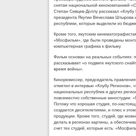
снятая национальной кинокомпанией «
Степан Сивцев-Доллу рассказал «Клубу 
президента Якутии Вячеслава Штырова 
республики, которые выделили из бюдже
Кроме того, якутским кинематографист
«Мосфильм», где были проведены монта
компьютерная графика к фильму.
Фильм основан на реальных событиях: 
рассказывает «о подвиге якутского снай
время войны».
Кинорежиссер, председатель правлени
отметил в интервью «Клубу Регионов», 
национальных республик и других регион
повсеместно собственные киностудии: «М
Потому что хорошая студия, по-настоящ
создается десятилетиями, и плюс к это
продукции. Кроме того, студий, где мож
делать в регионах картины, а обеспечив
счет тех студий, которые есть: «Мосфил