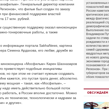
установленных 
Сахафильм». Генеральный директор компании
показателей вво
Регионов», что фильм был создан по заказу
России наметил
и при финансовой поддержке властей
критическое ра
та 17 млн. рублей.
между фактичес
реализацией ст
демографическо
ам существенную поддержку оказал киноконцерн
Выполнение по
жно-тонировочные работы, а также
Владимиром Пу
задачи по стим
рождаемости и
по информации портала SakhaNews, картина
количества мно
семей сдержива
пера Семена Ардахова, его любви, дружбе во
квадратных мет
из нового докла
экономики город
я киноконцерна «Мосфильм» Карен Шахназаров
познакомился «
что приветствует подобные инициативы
Регионов». При 
губернаторов з
ов, но при этом не считает нужным создавать
обоих показате
не кажется, это пустая трата денег, абсолютно.
ему мощная – такая, как «Мосфильм», –
му надо иметь действительно большой поток
но работать, в России вполне достаточно. Можно
ОБСУЖДАЕМ 
ать их технически, технологически и кадрами за
ьм» и другие».