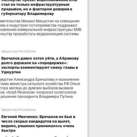
стал не только инфраструктурным
прорывом, но и фактором доверия к
губернатору Владимирову
авительства Михаил Мишустин на совещании
зма и индустрии гостеприимства поддержал
бновлению коммунальной инфраструктуры КМВ
ельству проработать модернизацию системы
Удмуртская Республика
Бречалов давно хотел уйти, а Абрамову
долго держали на «передержке»:
эксперты комментируют смену главы в
Удмуртии
дмуртии Александра Бречалова и назначение
тника министра сельского хозяйства РФ Ольги
тора месяца до думских выборов вызвали
тов. «Клуб Регионов» попросил политологов
е решение президента Владимира Путина.
Удмуртская Республика
Евгений Минченко: Бречалов не был в
числе скорых кандидатов на вылет,
видимо, решение принималось очень
быстро