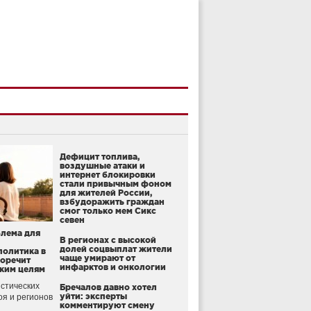
Дефицит топлива,
воздушные атаки и
интернет блокировки
стали привычным фоном
для жителей России,
взбудоражить граждан
смог только мем Сикс
севен
блема для
В регионах с высокой
долей соцвыплат жители
политика в
чаще умирают от
воречит
инфарктов и онкологии
ким целям
стических
Бречалов давно хотел
уйти: эксперты
оя и регионов
комментируют смену