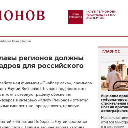
«КЛУБ РЕГИОНОВ»
РЕКОМЕНДУЕТ ПУЛ
ЭКСПЕРТОВ
публика Саха (Якутия)
ГЛАВНОЕ
главы регионов должны
адров для российского
работу над фильмом «Снайпер саха», премьера
дент Якутии Вячеслав Штыров поддержал этот
ж и компьютерную графику обеспечил
Еще одна про
назаров в интервью «Клубу Регионов» отметил
губернаторов:
строительная 
ных кинолент, но, прежде всего, целевую
России проти
демографичес
На фоне оптими
иятий к 65-летию Победы, в Якутии состоится
отчетов Минстр
пер саха». Причем это уже вторая картина,
о выполнении