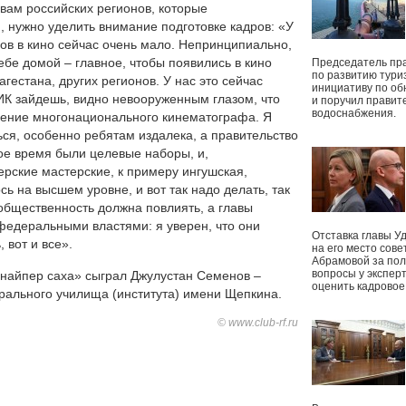
авам российских регионов, которые
, нужно уделить внимание подготовке кадров: «У
нов в кино сейчас очень мало. Непринципиально,
себе домой – главное, чтобы появились в кино
Председатель пр
по развитию тури
гестана, других регионов. У нас это сейчас
инициативу по о
ГИК зайдешь, видно невооруженным глазом, что
и поручил правит
водоснабжения.
ение многонационального кинематографа. Я
ься, особенно ребятам издалека, а правительство
кое время были целевые наборы, и,
ерские мастерские, к примеру ингушская,
сь на высшем уровне, и вот так надо делать, так
 общественность должна повлиять, а главы
федеральными властями: я уверен, что они
Отставка главы У
 вот и все».
на его место сове
Абрамовой за пол
вопросы у экспер
Снайпер саха» сыграл Джулустан Семенов –
оценить кадрово
трального училища (института) имени Щепкина.
© www.club-rf.ru