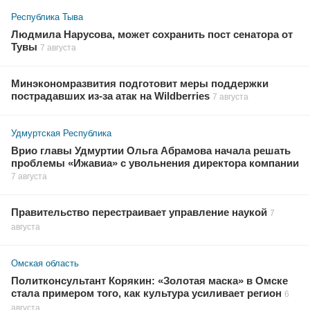
Республика Тыва
Людмила Нарусова, может сохранить пост сенатора от
Тувы
7 августа
Минэкономразвития подготовит меры поддержки
пострадавших из-за атак на Wildberries
7 августа
Удмуртская Республика
Врио главы Удмуртии Ольга Абрамова начала решать
проблемы «Ижавиа» с увольнения директора компании
7 августа
Правительство перестраивает управление наукой
7
августа
Омская область
Политконсультант Корякин: «Золотая маска» в Омске
стала примером того, как культура усиливает регион
6
августа