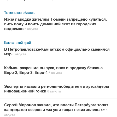
Тюменская область
Из-за паводка жителям Тюмени запрещено купаться,
пить воду и поить домашний скот из городских
водоемов
6 августа
Камчатский край
В Петропавловске-Камчатском официально сменился
мэр
6 августа
Кабмин разрешил выпуск, ввоз и продажу бензина
Евро-2, Евро-3, Евро-4
6 августа
Эксперты назвали регионы-победители и аутсайдеры
инновационной гонки
6 августа
Сергей Миронов заявил, что власти Петербурга топят
кандидатов-эсеров и «за уши тащат неких зеленых»
5
августа