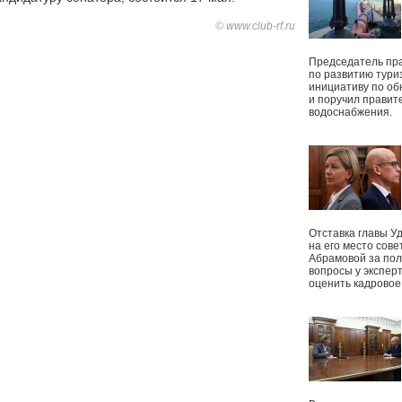
© www.club-rf.ru
Председатель пр
по развитию тури
инициативу по о
и поручил правит
водоснабжения.
Отставка главы У
на его место сове
Абрамовой за пол
вопросы у экспер
оценить кадрово