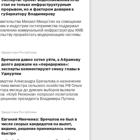
стал не только инфраструктурным
прорывом, но и фактором доверия к
губернатору Владимирову
авительства Михаил Мишустин на совещании
зма и индустрии гостеприимства поддержал
бновлению коммунальной инфраструктуры КМВ
ельству проработать модернизацию системы
Удмуртская Республика
Бречалов давно хотел уйти, а Абрамову
долго держали на «передержке»:
эксперты комментируют смену главы в
Удмуртии
дмуртии Александра Бречалова и назначение
тника министра сельского хозяйства РФ Ольги
тора месяца до думских выборов вызвали
тов. «Клуб Регионов» попросил политологов
е решение президента Владимира Путина.
Удмуртская Республика
Евгений Минченко: Бречалов не был в
числе скорых кандидатов на вылет,
видимо, решение принималось очень
быстро