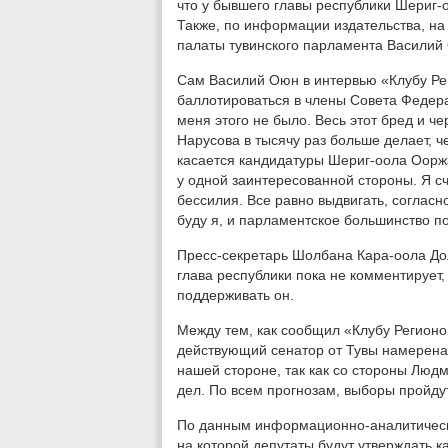
что у бывшего главы республики Шериг-
Также, по информации издательства, на
палаты тувинского парламента Василий
Сам Василий Оюн в интервью «Клубу Ре
баллотироваться в члены Совета Федерац
меня этого не было. Весь этот бред и 
Нарусова в тысячу раз больше делает, ч
касается кандидатуры Шериг-оола Ооржак
у одной заинтересованной стороны. Я счи
бессилия. Все равно выдвигать, соглас
буду я, и парламентское большинство 
Пресс-секретарь Шолбана Кара-оола До
глава республики пока не комментирует,
поддерживать он.
Между тем, как сообщил «Клубу Регионо
действующий сенатор от Тувы намерена
нашей стороне, так как со стороны Люд
дел. По всем прогнозам, выборы пройду
По данным информационно-аналитическо
на которой депутаты будут утверждать к