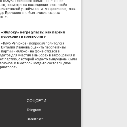
я «Клуба Регионов» политолог Евгений
 что, несмотря на нахождение в «желтой»
олитической устойчивости глав регионов, глава
др Бречалов «не был в числе скорых
лет».
«Яблоку» негде упасть: как партия
переходит в третью лигу
«Клуб Регионов» попросил политолога
Виталия Иванова оценить перспективы
партии «Яблоко» на фоне отказов в
идатов для участия в выборах в заксобрания и
дет партию, с которой когда-то вынуждены были
егионов, и в которой когда-то состояли двое
ернаторов?
СОЦСЕТИ
Telegram
ВКонтакте