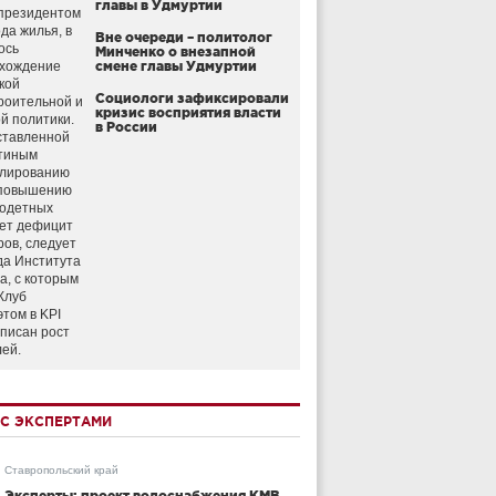
главы в Удмуртии
президентом
да жилья, в
Вне очереди – политолог
ось
Минченко о внезапной
схождение
смене главы Удмуртии
кой
Социологи зафиксировали
роительной и
кризис восприятия власти
й политики.
в России
ставленной
тиным
улированию
 повышению
годетных
ет дефицит
ров, следует
да Института
а, с которым
Клуб
этом в KPI
аписан рост
лей.
С ЭКСПЕРТАМИ
Ставропольский край
Эксперты: проект водоснабжения КМВ