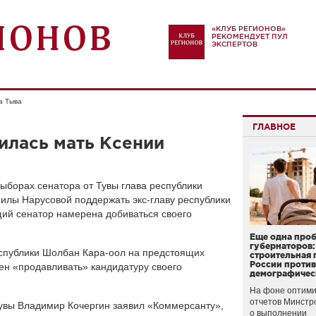
«КЛУБ РЕГИОНОВ»
РЕКОМЕНДУЕТ ПУЛ
ЭКСПЕРТОВ
а Тыва
ГЛАВНОЕ
илась мать Ксении
борах сенатора от Тувы глава республики
лы Нарусовой поддержать экс-главу республики
ий сенатор намерена добиваться своего
Еще одна про
губернаторов:
спублики Шолбан Кара-оол на предстоящих
строительная 
России проти
ен «продавливать» кандидатуру своего
демографичес
На фоне оптими
отчетов Минстр
Тувы Владимир Кочергин заявил «Коммерсанту»,
о выполнении