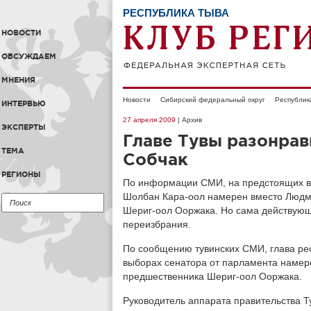
РЕСПУБЛИКА ТЫВА
НОВОСТИ
ОБСУЖДАЕМ
МНЕНИЯ
Новости
Сибирский федеральный округ
Республик
ИНТЕРВЬЮ
27 апреля 2009
| Архив
ЭКСПЕРТЫ
Главе Тувы разонрав
ТЕМА
Собчак
РЕГИОНЫ
По информации СМИ, на предстоящих вы
Шолбан Кара-оол намерен вместо Людми
Шериг-оол Ооржака. Но сама действующ
переизбрания.
По сообщению тувинских СМИ, глава ре
выборах сенатора от парламента намер
предшественника Шериг-оол Ооржака.
Руководитель аппарата правительства 