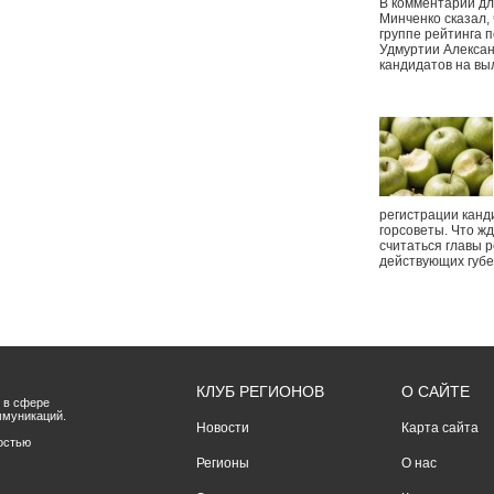
В комментарии дл
Минченко сказал,
группе рейтинга п
Удмуртии Алексан
кандидатов на вы
регистрации канд
горсоветы. Что ж
считаться главы р
действующих губ
КЛУБ РЕГИОНОВ
О САЙТЕ
 в сфере
ммуникаций.
Новости
Карта сайта
остью
Регионы
О нас