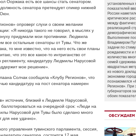
оол Ооржака есть все шансы стать сенатором.
установленных 
 должность сенатора претендует спикер нижней
показателей вво
 Оюн.
России наметил
критическое ра
между фактичес
гионов» опроверг слухи о своем желании
реализацией ст
ии: «Я никогда такого не говорил, в мыслях у
демографическо
чернуху придумали мои противники. Людмила
Выполнение по
ем все остальные сенаторы от Тувы. Что же
Владимиром Пу
задачи по стим
а, то мне известно, что на него есть свои планы
рождаемости и
таю, что это все какое-то интриганство от
количества мно
но регламенту, кандидатуру Людмилы Нарусовой
семей сдержива
поддержит мое решение».
квадратных мет
из нового докла
экономики город
лаана Солчак сообщила «Клубу Регионов», что
познакомился «
 чью кандидатуру на пост сенатора намерен
Регионов». При 
губернаторов з
обоих показате
в» источник, близкий к Людмиле Нарусовой,
 баллотироваться на очередной срок: «Люди на
милы Нарусовой для Тувы было сделано много
ОБСУЖДАЕМ 
т для нее удачно».
го управления тувинского парламента, сессия,
андидатуру сенатора, состоится 17 мая.