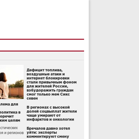
Дефицит топлива,
воздушные атаки и
интернет блокировки
стали привычным фоном
для жителей России,
взбудоражить граждан
смог только мем Сикс
севен
блема для
В регионах с высокой
долей соцвыплат жители
политика в
чаще умирают от
воречит
инфарктов и онкологии
ким целям
стических
Бречалов давно хотел
уйти: эксперты
оя и регионов
комментируют смену