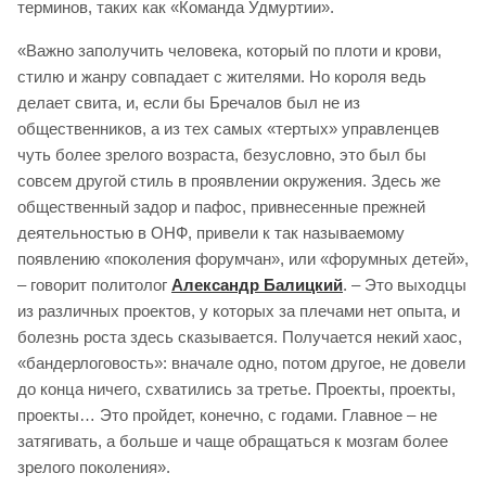
терминов, таких как «Команда Удмуртии».
«Важно заполучить человека, который по плоти и крови,
стилю и жанру совпадает с жителями. Но короля ведь
делает свита, и, если бы Бречалов был не из
общественников, а из тех самых «тертых» управленцев
чуть более зрелого возраста, безусловно, это был бы
совсем другой стиль в проявлении окружения. Здесь же
общественный задор и пафос, привнесенные прежней
деятельностью в ОНФ, привели к так называемому
появлению «поколения форумчан», или «форумных детей»,
– говорит политолог
Александр Балицкий
. – Это выходцы
из различных проектов, у которых за плечами нет опыта, и
болезнь роста здесь сказывается. Получается некий хаос,
«бандерлоговость»: вначале одно, потом другое, не довели
до конца ничего, схватились за третье. Проекты, проекты,
проекты… Это пройдет, конечно, с годами. Главное – не
затягивать, а больше и чаще обращаться к мозгам более
зрелого поколения».