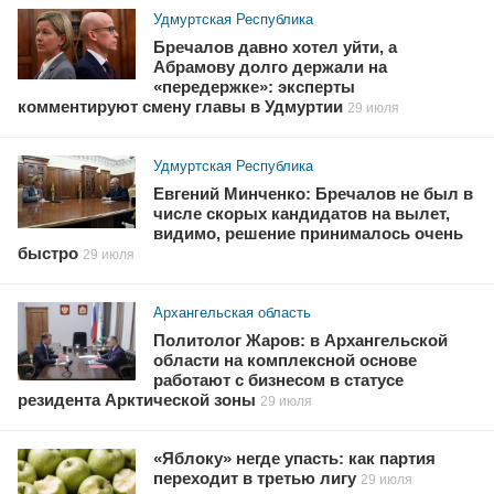
Удмуртская Республика
Бречалов давно хотел уйти, а
Абрамову долго держали на
«передержке»: эксперты
комментируют смену главы в Удмуртии
29 июля
Удмуртская Республика
Евгений Минченко: Бречалов не был в
числе скорых кандидатов на вылет,
видимо, решение принималось очень
быстро
29 июля
Архангельская область
Политолог Жаров: в Архангельской
области на комплексной основе
работают с бизнесом в статусе
резидента Арктической зоны
29 июля
«Яблоку» негде упасть: как партия
переходит в третью лигу
29 июля