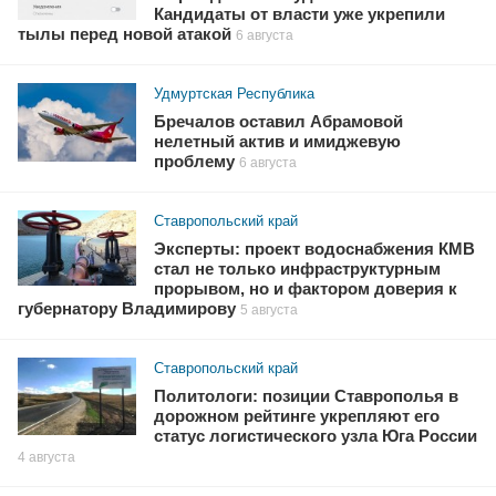
Кандидаты от власти уже укрепили
тылы перед новой атакой
6 августа
Удмуртская Республика
Бречалов оставил Абрамовой
нелетный актив и имиджевую
проблему
6 августа
Ставропольский край
Эксперты: проект водоснабжения КМВ
стал не только инфраструктурным
прорывом, но и фактором доверия к
губернатору Владимирову
5 августа
Ставропольский край
Политологи: позиции Ставрополья в
дорожном рейтинге укрепляют его
статус логистического узла Юга России
4 августа