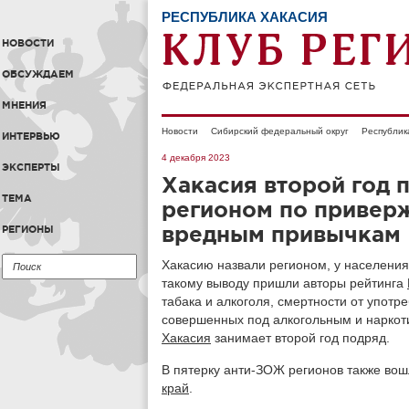
РЕСПУБЛИКА ХАКАСИЯ
НОВОСТИ
ОБСУЖДАЕМ
МНЕНИЯ
Новости
Сибирский федеральный округ
Республик
ИНТЕРВЬЮ
4 декабря 2023
ЭКСПЕРТЫ
Хакасия второй год 
ТЕМА
регионом по привер
вредным привычкам
РЕГИОНЫ
Хакасию назвали регионом, у населения
такому выводу пришли авторы рейтинга
табака и алкоголя, смертности от употр
совершенных под алкогольным и наркоти
Хакасия
занимает второй год подряд.
В пятерку анти-ЗОЖ регионов также во
край
.