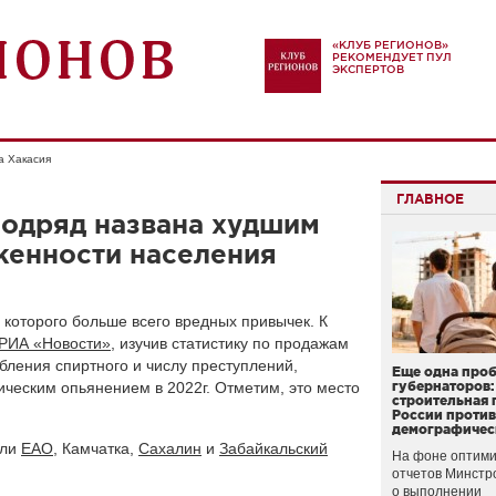
«КЛУБ РЕГИОНОВ»
РЕКОМЕНДУЕТ ПУЛ
ЭКСПЕРТОВ
а Хакасия
ГЛАВНОЕ
подряд названа худшим
женности населения
 которого больше всего вредных привычек. К
РИА «Новости»
, изучив статистику по продажам
ебления спиртного и числу преступлений,
Еще одна про
ческим опьянением в 2022г. Отметим, это место
губернаторов:
строительная 
России проти
демографичес
шли
ЕАО
, Камчатка,
Сахалин
и
Забайкальский
На фоне оптими
отчетов Минстр
о выполнении