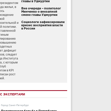
главы в Удмуртии
президентом
да жилья, в
Вне очереди – политолог
ось
Минченко о внезапной
схождение
смене главы Удмуртии
кой
Социологи зафиксировали
роительной и
кризис восприятия власти
й политики.
в России
ставленной
тиным
улированию
 повышению
годетных
ет дефицит
ров, следует
да Института
а, с которым
Клуб
этом в KPI
аписан рост
лей.
С ЭКСПЕРТАМИ
Город Санкт-Петербург
Политическая борьба в Петербурге