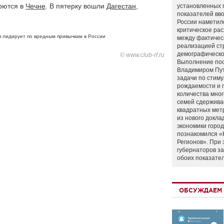
рются в
Чечне
. В пятерку вошли
Дагестан
,
установленных 
показателей вво
России наметил
критическое ра
я лидирует по вредным привычкам в России
между фактичес
реализацией ст
демографическо
© www.club-rf.ru
Выполнение по
Владимиром Пу
задачи по стим
рождаемости и
количества мно
семей сдержива
квадратных мет
из нового докла
экономики город
познакомился «
Регионов». При 
губернаторов з
обоих показате
ОБСУЖДАЕМ 