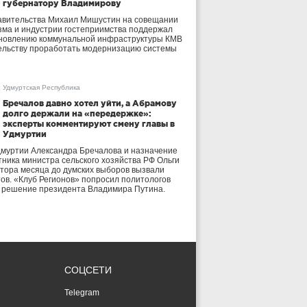
губернатору Владимирову
авительства Михаил Мишустин на совещании
зма и индустрии гостеприимства поддержал
бновлению коммунальной инфраструктуры КМВ
ельству проработать модернизацию системы
Удмуртская Республика
Бречалов давно хотел уйти, а Абрамову
долго держали на «передержке»:
эксперты комментируют смену главы в
Удмуртии
дмуртии Александра Бречалова и назначение
тника министра сельского хозяйства РФ Ольги
тора месяца до думских выборов вызвали
тов. «Клуб Регионов» попросил политологов
е решение президента Владимира Путина.
СОЦСЕТИ
Telegram