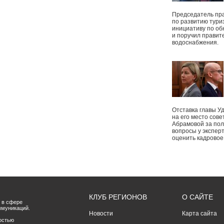
Председатель пр
по развитию тури
инициативу по о
и поручил правит
водоснабжения.
Отставка главы У
на его место сове
Абрамовой за пол
вопросы у экспер
оценить кадрово
КЛУБ РЕГИОНОВ
О САЙТЕ
 в сфере
ммуникаций.
Новости
Карта сайта
остью