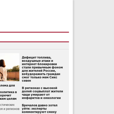
Дефицит топлива,
воздушные атаки и
интернет блокировки
стали привычным фоном
для жителей России,
взбудоражить граждан
смог только мем Сикс
севен
блема для
В регионах с высокой
долей соцвыплат жители
политика в
чаще умирают от
воречит
инфарктов и онкологии
ким целям
стических
Бречалов давно хотел
уйти: эксперты
оя и регионов
комментируют смену