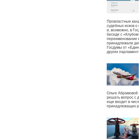
Провластные канд
судебных исков о
и, возможно, в Г
беседе с «Клубом
переименование к
принадлежали деп
Госдумы от «Един
других парламент
Ольге Абрамовой
решать вопрос с 
еще входит в чис
принадлежащих р