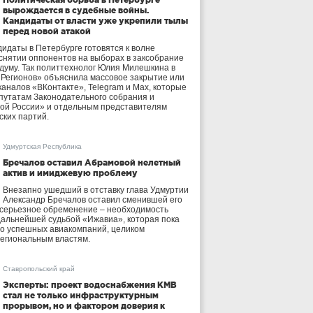
вырождается в судебные войны.
Кандидаты от власти уже укрепили тылы
перед новой атакой
идаты в Петербурге готовятся к волне
 снятии оппонентов на выборах в заксобрание
осдуму. Так политтехнолог Юлия Милешкина в
 Регионов» объяснила массовое закрытие или
аналов «ВКонтакте», Telegram и Max, которые
утатам Законодательного собрания и
ой России» и отдельным представителям
ских партий.
Удмуртская Республика
Бречалов оставил Абрамовой нелетный
актив и имиджевую проблему
Внезапно ушедший в отставку глава Удмуртии
Александр Бречалов оставил сменившей его
 серьезное обременение – необходимость
дальнейшей судьбой «Ижавиа», которая пока
ло успешных авиакомпаний, целиком
егиональным властям.
Ставропольский край
Эксперты: проект водоснабжения КМВ
стал не только инфраструктурным
прорывом, но и фактором доверия к