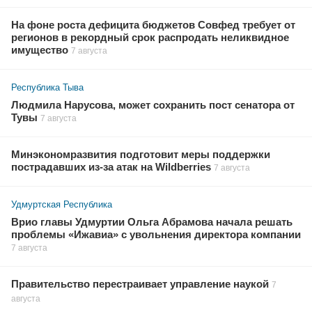
На фоне роста дефицита бюджетов Совфед требует от
регионов в рекордный срок распродать неликвидное
имущество
7 августа
Республика Тыва
Людмила Нарусова, может сохранить пост сенатора от
Тувы
7 августа
Минэкономразвития подготовит меры поддержки
пострадавших из-за атак на Wildberries
7 августа
Удмуртская Республика
Врио главы Удмуртии Ольга Абрамова начала решать
проблемы «Ижавиа» с увольнения директора компании
7 августа
Правительство перестраивает управление наукой
7
августа