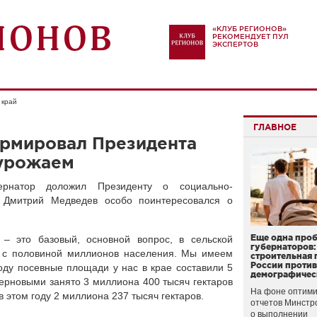
«КЛУБ РЕГИОНОВ»
РЕКОМЕНДУЕТ ПУЛ
ЭКСПЕРТОВ
 край
ГЛАВНОЕ
рмировал Президента
 урожаем
рнатор доложил Президенту о социально-
. Дмитрий Медведев особо поинтересовался о
Еще одна про
 – это базовый, основной вопрос, в сельской
губернаторов:
х с половиной миллионов населения. Мы имеем
строительная 
России проти
оду посевные площади у нас в крае составили 5
демографичес
зерновыми занято 3 миллиона 400 тысяч гектаров
На фоне оптими
 этом году 2 миллиона 237 тысяч гектаров.
отчетов Минстр
о выполнении