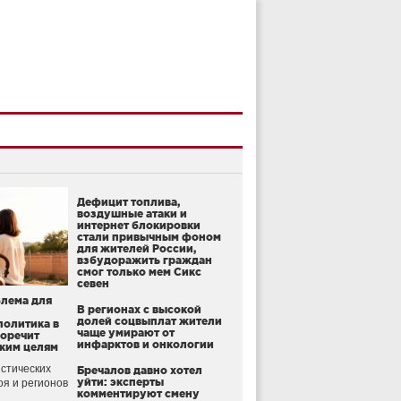
Дефицит топлива,
воздушные атаки и
интернет блокировки
стали привычным фоном
для жителей России,
взбудоражить граждан
смог только мем Сикс
севен
блема для
В регионах с высокой
долей соцвыплат жители
политика в
чаще умирают от
воречит
инфарктов и онкологии
ким целям
стических
Бречалов давно хотел
уйти: эксперты
оя и регионов
комментируют смену