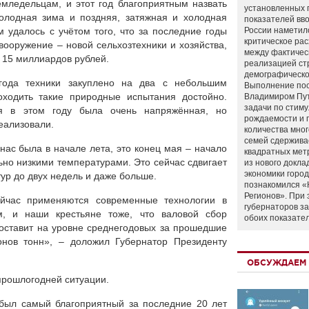
мледельцам, и этот год благоприятным назвать
установленных 
олодная зима и поздняя, затяжная и холодная
показателей вво
 удалось с учётом того, что за последние годы
России наметил
критическое ра
ооружение – новой сельхозтехники и хозяйства,
между фактичес
 15 миллиардов рублей.
реализацией ст
демографическо
года техники закуплено на два с небольшим
Выполнение по
оходить такие природные испытания достойно.
Владимиром Пу
задачи по стим
я в этом году была очень напряжённая, но
рождаемости и
еализовали.
количества мно
семей сдержива
 нас была в начале лета, это конец мая – начало
квадратных мет
но низкими температурами. Это сейчас сдвигает
из нового докла
экономики город
тур до двух недель и даже больше.
познакомился «
Регионов». При 
ейчас применяются современные технологии в
губернаторов з
м, и наши крестьяне тоже, что валовой сбор
обоих показате
составит на уровне среднегодовых за прошедшие
онов тонн», – доложил Губернатор Президенту
ОБСУЖДАЕМ 
прошлогодней ситуации.
 был самый благоприятный за последние 20 лет