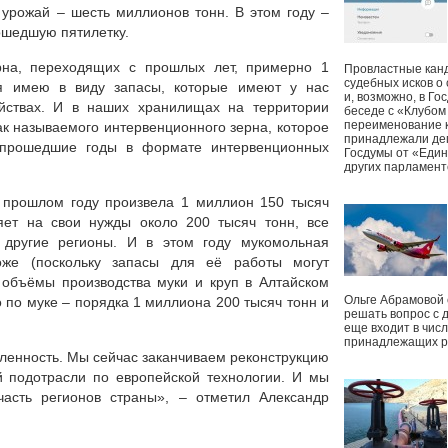
 урожай – шесть миллионов тонн. В этом году –
ошедшую пятилетку.
рна, переходящих с прошлых лет, примерно 1
Провластные канд
судебных исков о
я имею в виду запасы, которые имеют у нас
и, возможно, в Г
яйствах. И в наших хранилищах на территории
беседе с «Клубом
переименование к
так называемого интервенционного зерна, которое
принадлежали деп
 прошедшие годы в формате интервенционных
Госдумы от «Един
других парламент
прошлом году произвела 1 миллион 150 тысяч
яет на свои нужды около 200 тысяч тонн, все
другие регионы. И в этом году мукомольная
же (поскольку запасы для её работы могут
, объёмы производства муки и круп в Алтайском
Ольге Абрамовой
то по муке – порядка 1 миллиона 200 тысяч тонн и
решать вопрос с 
еще входит в чис
принадлежащих р
енность. Мы сейчас заканчиваем реконструкцию
й подотрасли по европейской технологии. И мы
асть регионов страны», – отметил Александр