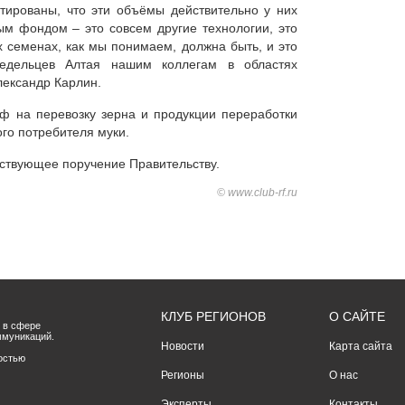
тированы, что эти объёмы действительно у них
ым фондом – это совсем другие технологии, это
х семенах, как мы понимаем, должна быть, и это
едельцев Алтая нашим коллегам в областях
лександр Карлин.
иф на перевозку зерна и продукции переработки
ого потребителя муки.
ствующее поручение Правительству.
© www.club-rf.ru
КЛУБ РЕГИОНОВ
О САЙТЕ
 в сфере
ммуникаций.
Новости
Карта сайта
остью
Регионы
О нас
Эксперты
Контакты