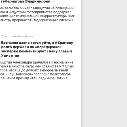
губернатору Владимирову
авительства Михаил Мишустин на совещании
зма и индустрии гостеприимства поддержал
бновлению коммунальной инфраструктуры КМВ
ельству проработать модернизацию системы
Удмуртская Республика
Бречалов давно хотел уйти, а Абрамову
долго держали на «передержке»:
эксперты комментируют смену главы в
Удмуртии
дмуртии Александра Бречалова и назначение
тника министра сельского хозяйства РФ Ольги
тора месяца до думских выборов вызвали
тов. «Клуб Регионов» попросил политологов
е решение президента Владимира Путина.