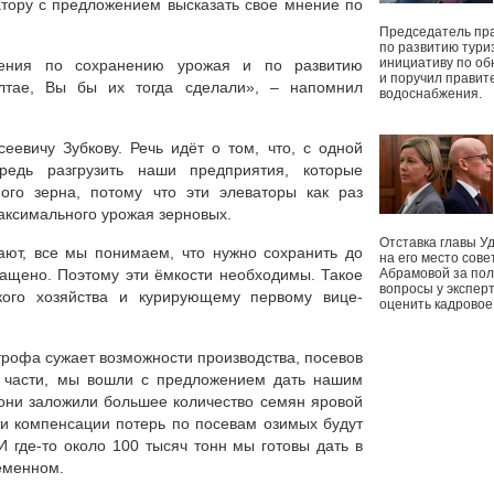
тору с предложением высказать свое мнение по
Председатель пр
по развитию тури
инициативу по о
жения по сохранению урожая и по развитию
и поручил правит
Алтае, Вы бы их тогда сделали», – напомнил
водоснабжения.
евичу Зубкову. Речь идёт о том, что, с одной
едь разгрузить наши предприятия, которые
ого зерна, потому что эти элеваторы как раз
максимального урожая зерновых.
Отставка главы У
ают, все мы понимаем, что нужно сохранить до
на его место сове
ращено. Поэтому эти ёмкости необходимы. Такое
Абрамовой за пол
вопросы у экспер
кого хозяйства и курирующему первому вице-
оценить кадрово
строфа сужает возможности производства, посевов
 части, мы вошли с предложением дать нашим
 они заложили большее количество семян яровой
ти компенсации потерь по посевам озимых будут
 И где-то около 100 тысяч тонн мы готовы дать в
еменном.