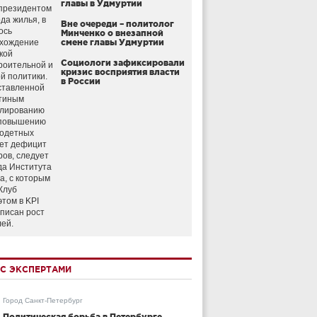
главы в Удмуртии
президентом
да жилья, в
Вне очереди – политолог
ось
Минченко о внезапной
схождение
смене главы Удмуртии
кой
Социологи зафиксировали
роительной и
кризис восприятия власти
й политики.
в России
ставленной
тиным
улированию
 повышению
годетных
ет дефицит
ров, следует
да Института
а, с которым
Клуб
этом в KPI
аписан рост
лей.
С ЭКСПЕРТАМИ
Город Санкт-Петербург
Политическая борьба в Петербурге