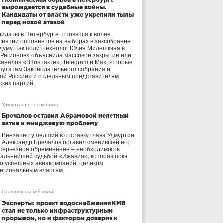
вырождается в судебные войны.
Кандидаты от власти уже укрепили тылы
перед новой атакой
идаты в Петербурге готовятся к волне
 снятии оппонентов на выборах в заксобрание
осдуму. Так политтехнолог Юлия Милешкина в
 Регионов» объяснила массовое закрытие или
аналов «ВКонтакте», Telegram и Max, которые
утатам Законодательного собрания и
ой России» и отдельным представителям
ских партий.
Удмуртская Республика
Бречалов оставил Абрамовой нелетный
актив и имиджевую проблему
Внезапно ушедший в отставку глава Удмуртии
Александр Бречалов оставил сменившей его
 серьезное обременение – необходимость
дальнейшей судьбой «Ижавиа», которая пока
ло успешных авиакомпаний, целиком
егиональным властям.
Ставропольский край
Эксперты: проект водоснабжения КМВ
стал не только инфраструктурным
прорывом, но и фактором доверия к