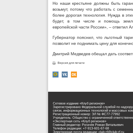
Но наши крестьяне должны быть гаран
возьмут, потому что работать с семенн
более дорогая технология. Нужда в эти
будет, в том числе и помощь земл
европейской части России», – ответил А
Губернатор пояснил, что льготный тар
позволит не поднимать цену для конечн
Дмитрий Медведев обещал дать соответ
Версия для печати
Сетевое издание «Клуб регионов»
Зарегистрировано Федеральной службой по надзору
связи, информационных технологий и массовых ко
Регистрационный номер: ЭЛ № ФС77-77992
Учредитель: Общество с ограниченной ответственн
«Экспертная сеть «Клуб регионов»
Главный редактор: Рогачёв Роман Витальевич
Телефон редакции: +7-913-601-67-68
Электронная почта редакции: club-rf@club-rf.ru