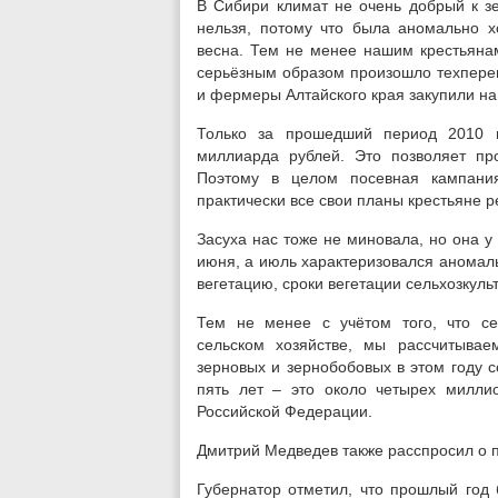
В Сибири климат не очень добрый к зе
нельзя, потому что была аномально х
весна. Тем не менее нашим крестьянам
серьёзным образом произошло техперев
и фермеры Алтайского края закупили на
Только за прошедший период 2010 
миллиарда рублей. Это позволяет пр
Поэтому в целом посевная кампани
практически все свои планы крестьяне р
Засуха нас тоже не миновала, но она у
июня, а июль характеризовался аномаль
вегетацию, сроки вегетации сельхозкуль
Тем не менее с учётом того, что с
сельском хозяйстве, мы рассчитывае
зерновых и зернобобовых в этом году 
пять лет – это около четырех милли
Российской Федерации.
Дмитрий Медведев также расспросил о 
Губернатор отметил, что прошлый год