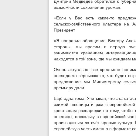
Дмитрий Медведев обратился к губерна
возможности сохранения урожая.
«Если у Вас есть какие-то предло
сельскохозяйственного кластера на 
Президент.
«Я направил обращение Виктору Алексе
стороны, мы просим в первую очер
занимаются хранением интервенционн
находятся в той зоне, где мы ожидаем 
Очень актуально, все крестьяне поним
последнего зёрнышка то, что будет вы
предложение мы Министерству сельс
премьеру дали.
Ещё одна тема. Учитывая, что эта ката
озимой пшеницы и ржи в европейской
крестьянам разнарядки по тому, чтобы
пшеницы, поскольку в европейской час
производиться за счёт яровых культур.
европейскую часть именно в формате с