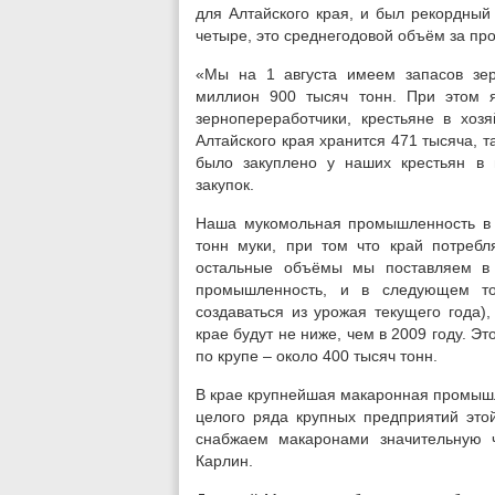
для Алтайского края, и был рекордный
четыре, это среднегодовой объём за пр
«Мы на 1 августа имеем запасов зе
миллион 900 тысяч тонн. При этом 
зернопереработчики, крестьяне в хоз
Алтайского края хранится 471 тысяча, 
было закуплено у наших крестьян в
закупок.
Наша мукомольная промышленность в 
тонн муки, при том что край потребл
остальные объёмы мы поставляем в 
промышленность, и в следующем то
создаваться из урожая текущего года)
крае будут не ниже, чем в 2009 году. Э
по крупе – около 400 тысяч тонн.
В крае крупнейшая макаронная промышл
целого ряда крупных предприятий это
снабжаем макаронами значительную ч
Карлин.