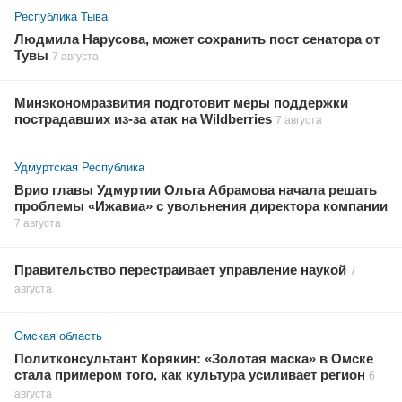
Республика Тыва
Людмила Нарусова, может сохранить пост сенатора от
Тувы
7 августа
Минэкономразвития подготовит меры поддержки
пострадавших из-за атак на Wildberries
7 августа
Удмуртская Республика
Врио главы Удмуртии Ольга Абрамова начала решать
проблемы «Ижавиа» с увольнения директора компании
7 августа
Правительство перестраивает управление наукой
7
августа
Омская область
Политконсультант Корякин: «Золотая маска» в Омске
стала примером того, как культура усиливает регион
6
августа