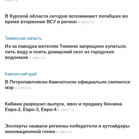
В Курской области сегодня вспоминают погибших во
время вторжения ВСУ в регион
6 августа
Тюменская область
Из-за паводка жителям Тюмени запрещено купаться,
пить воду и поить домашний скот из городских
водоемов
6 августа
Камчатский край
В Петропавловске-Камчатском официально сменился
мэр
6 августа
Кабмин разрешил выпуск, ввоз и продажу бензина
Евро-2, Евро-3, Евро-4
6 августа
Эксперты назвали регионы-победители и аутсайдеры
инновационной гонки
6 августа