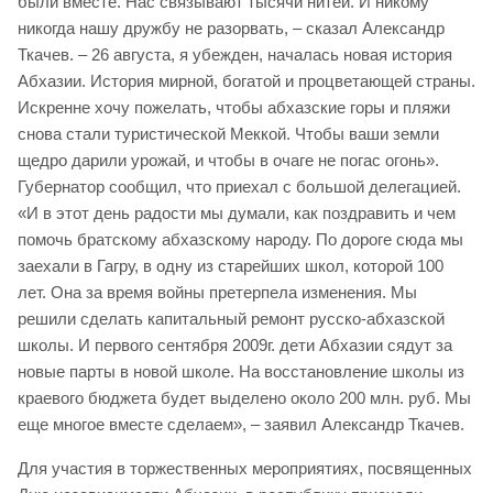
были вместе. Нас связывают тысячи нитей. И никому
никогда нашу дружбу не разорвать, – сказал Александр
Ткачев. – 26 августа, я убежден, началась новая история
Абхазии. История мирной, богатой и процветающей страны.
Искренне хочу пожелать, чтобы абхазские горы и пляжи
снова стали туристической Меккой. Чтобы ваши земли
щедро дарили урожай, и чтобы в очаге не погас огонь».
Губернатор сообщил, что приехал с большой делегацией.
«И в этот день радости мы думали, как поздравить и чем
помочь братскому абхазскому народу. По дороге сюда мы
заехали в Гагру, в одну из старейших школ, которой 100
лет. Она за время войны претерпела изменения. Мы
решили сделать капитальный ремонт русско-абхазской
школы. И первого сентября 2009г. дети Абхазии сядут за
новые парты в новой школе. На восстановление школы из
краевого бюджета будет выделено около 200 млн. руб. Мы
еще многое вместе сделаем», – заявил Александр Ткачев.
Для участия в торжественных мероприятиях, посвященных