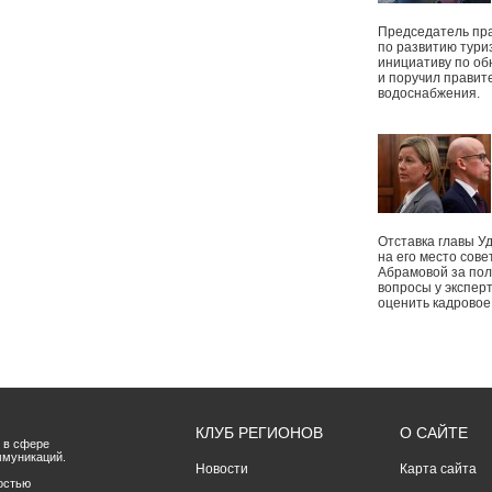
Председатель пр
по развитию тури
инициативу по о
и поручил правит
водоснабжения.
Отставка главы У
на его место сове
Абрамовой за пол
вопросы у экспер
оценить кадрово
КЛУБ РЕГИОНОВ
О САЙТЕ
 в сфере
ммуникаций.
Новости
Карта сайта
остью