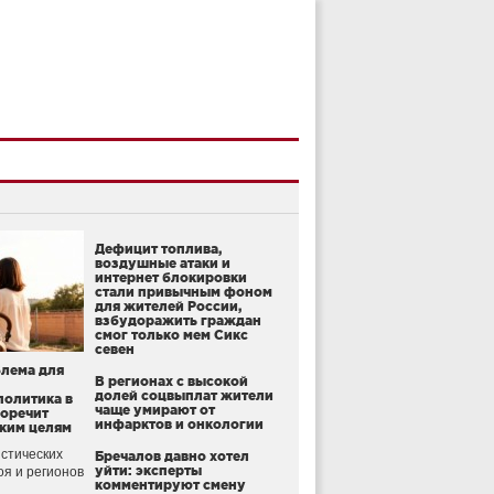
Дефицит топлива,
воздушные атаки и
интернет блокировки
стали привычным фоном
для жителей России,
взбудоражить граждан
смог только мем Сикс
севен
блема для
В регионах с высокой
долей соцвыплат жители
политика в
чаще умирают от
воречит
инфарктов и онкологии
ким целям
стических
Бречалов давно хотел
уйти: эксперты
оя и регионов
комментируют смену