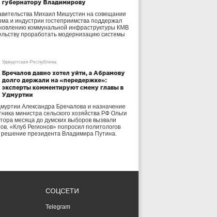
губернатору Владимирову
авительства Михаил Мишустин на совещании
зма и индустрии гостеприимства поддержал
бновлению коммунальной инфраструктуры КМВ
ельству проработать модернизацию системы
Удмуртская Республика
Бречалов давно хотел уйти, а Абрамову
долго держали на «передержке»:
эксперты комментируют смену главы в
Удмуртии
дмуртии Александра Бречалова и назначение
тника министра сельского хозяйства РФ Ольги
тора месяца до думских выборов вызвали
тов. «Клуб Регионов» попросил политологов
е решение президента Владимира Путина.
СОЦСЕТИ
Telegram