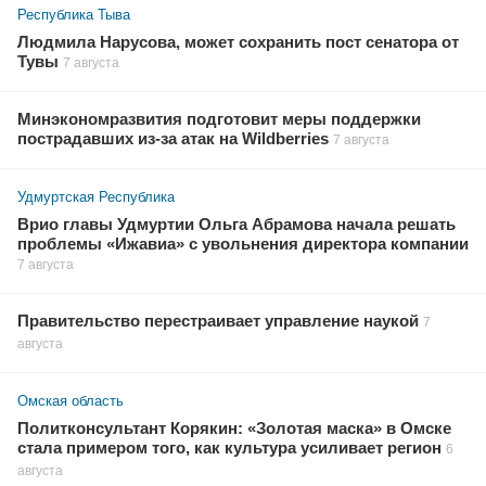
Республика Тыва
Людмила Нарусова, может сохранить пост сенатора от
Тувы
7 августа
Минэкономразвития подготовит меры поддержки
пострадавших из-за атак на Wildberries
7 августа
Удмуртская Республика
Врио главы Удмуртии Ольга Абрамова начала решать
проблемы «Ижавиа» с увольнения директора компании
7 августа
Правительство перестраивает управление наукой
7
августа
Омская область
Политконсультант Корякин: «Золотая маска» в Омске
стала примером того, как культура усиливает регион
6
августа