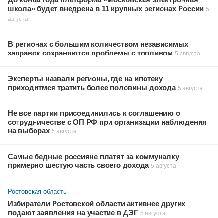
До конца года платформа «Московская электронная
школа» будет внедрена в 11 крупных регионах России
5
августа
В регионах с большим количеством независимых
заправок сохраняются проблемы с топливом
5 августа
Эксперты назвали регионы, где на ипотеку
приходитмся тратить более половины дохода
5 августа
Не все партии присоединились к соглашению о
сотрудничестве с ОП РФ при организации наблюдения
на выборах
5 августа
Самые бедные россияне платят за коммуналку
примерно шестую часть своего дохода
5 августа
Ростовская область
Избиратели Ростовской области активнее других
подают заявления на участие в ДЭГ
5 августа