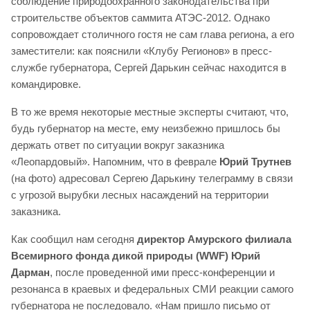
соблюдение природоохранного законодательства при
строительстве объектов саммита АТЭС-2012. Однако
сопровождает столичного гостя не сам глава региона, а его
заместители: как пояснили «Клубу Регионов» в пресс-
службе губернатора, Сергей Дарькин сейчас находится в
командировке.
В то же время некоторые местные эксперты считают, что,
будь губернатор на месте, ему неизбежно пришлось бы
держать ответ по ситуации вокруг заказника
«Леопардовый». Напомним, что в феврале
Юрий Трутнев
(на фото) адресовал Сергею Дарькину телеграмму в связи
с угрозой вырубки лесных насаждений на территории
заказника.
Как сообщил нам сегодня
директор Амурского филиала
Всемирного фонда дикой природы (WWF) Юрий
Дарман
, после проведенной ими пресс-конференции и
резонанса в краевых и федеральных СМИ реакции самого
губернатора не последовало. «Нам пришло письмо от