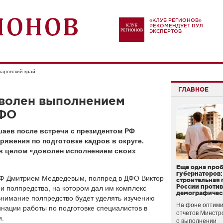
«КЛУБ РЕГИОНОВ»
РЕКОМЕНДУЕТ ПУЛ
ЭКСПЕРТОВ
аровский край
ГЛАВНОЕ
оволен выполнением
ДФО
аев после встречи с президентом РФ
яжения по подготовке кадров в округе.
 в целом «доволен
исполнением своих
Еще одна про
губернаторов:
РФ Дмитрием Медведевым, полпред в ДФО Виктор
строительная 
России проти
и полпредства, на котором дал им комплекс
демографичес
внимание полпредство будет уделять изучению
На фоне оптими
инации работы по подготовке специалистов в
отчетов Минстр
и.
о выполнении