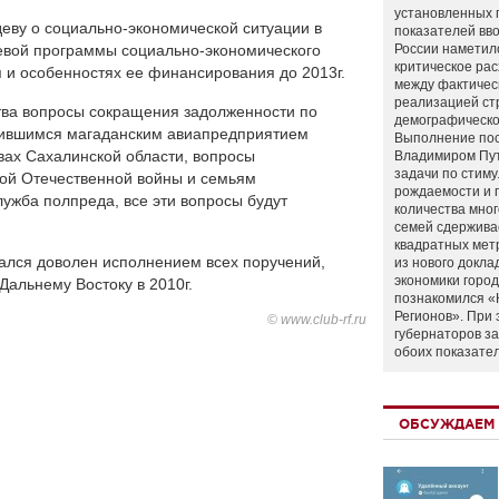
установленных 
еву о социально-экономической ситуации в
показателей вво
евой программы социально-экономического
России наметил
критическое ра
я и особенностях ее финансирования до 2013г.
между фактичес
реализацией ст
тва вопросы сокращения задолженности по
демографическо
тившимся магаданским авиапредприятием
Выполнение по
вах Сахалинской области, вопросы
Владимиром Пу
задачи по стим
ой Отечественной войны и семьям
рождаемости и
ужба полпреда, все эти вопросы будут
количества мно
семей сдержива
квадратных мет
ался доволен исполнением всех поручений,
из нового докла
экономики город
Дальнему Востоку в 2010г.
познакомился «
Регионов». При 
© www.club-rf.ru
губернаторов з
обоих показате
ОБСУЖДАЕМ 