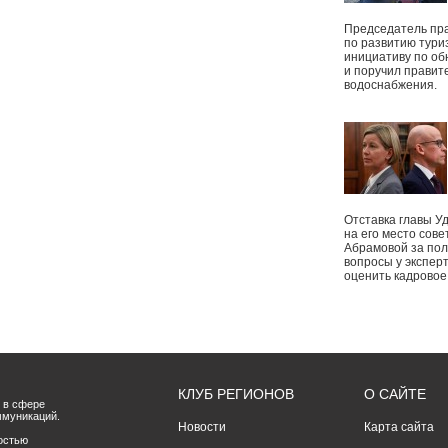
Председатель пр
по развитию тури
инициативу по о
и поручил правит
водоснабжения.
Отставка главы У
на его место сове
Абрамовой за пол
вопросы у экспер
оценить кадрово
КЛУБ РЕГИОНОВ
О САЙТЕ
 в сфере
ммуникаций.
Новости
Карта сайта
остью