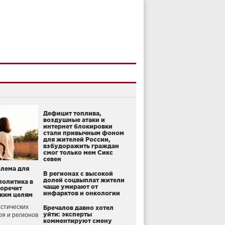
Дефицит топлива,
воздушные атаки и
интернет блокировки
стали привычным фоном
для жителей России,
взбудоражить граждан
смог только мем Сикс
севен
блема для
В регионах с высокой
долей соцвыплат жители
политика в
чаще умирают от
воречит
инфарктов и онкологии
ким целям
стических
Бречалов давно хотел
уйти: эксперты
оя и регионов
комментируют смену