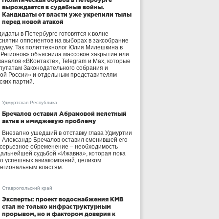
вырождается в судебные войны.
Кандидаты от власти уже укрепили тылы
перед новой атакой
идаты в Петербурге готовятся к волне
 снятии оппонентов на выборах в заксобрание
осдуму. Так политтехнолог Юлия Милешкина в
 Регионов» объяснила массовое закрытие или
аналов «ВКонтакте», Telegram и Max, которые
утатам Законодательного собрания и
ой России» и отдельным представителям
ских партий.
Удмуртская Республика
Бречалов оставил Абрамовой нелетный
актив и имиджевую проблему
Внезапно ушедший в отставку глава Удмуртии
Александр Бречалов оставил сменившей его
 серьезное обременение – необходимость
дальнейшей судьбой «Ижавиа», которая пока
ло успешных авиакомпаний, целиком
егиональным властям.
Ставропольский край
Эксперты: проект водоснабжения КМВ
стал не только инфраструктурным
прорывом, но и фактором доверия к