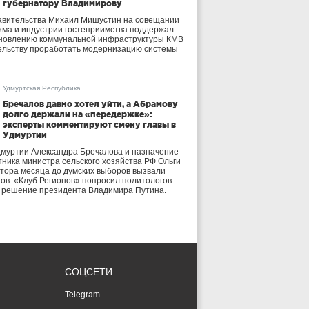
губернатору Владимирову
авительства Михаил Мишустин на совещании
зма и индустрии гостеприимства поддержал
бновлению коммунальной инфраструктуры КМВ
ельству проработать модернизацию системы
Удмуртская Республика
Бречалов давно хотел уйти, а Абрамову
долго держали на «передержке»:
эксперты комментируют смену главы в
Удмуртии
дмуртии Александра Бречалова и назначение
тника министра сельского хозяйства РФ Ольги
тора месяца до думских выборов вызвали
тов. «Клуб Регионов» попросил политологов
е решение президента Владимира Путина.
СОЦСЕТИ
Telegram