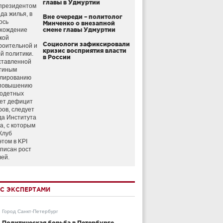
главы в Удмуртии
президентом
да жилья, в
Вне очереди – политолог
ось
Минченко о внезапной
схождение
смене главы Удмуртии
кой
Социологи зафиксировали
роительной и
кризис восприятия власти
й политики.
в России
ставленной
тиным
улированию
 повышению
годетных
ет дефицит
ров, следует
да Института
а, с которым
Клуб
этом в KPI
аписан рост
лей.
С ЭКСПЕРТАМИ
Город Санкт-Петербург
Политическая борьба в Петербурге