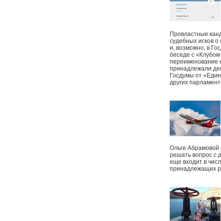
Провластные канд
судебных исков о
и, возможно, в Г
беседе с «Клубом
переименование к
принадлежали деп
Госдумы от «Един
других парламент
Ольге Абрамовой
решать вопрос с 
еще входит в чис
принадлежащих р